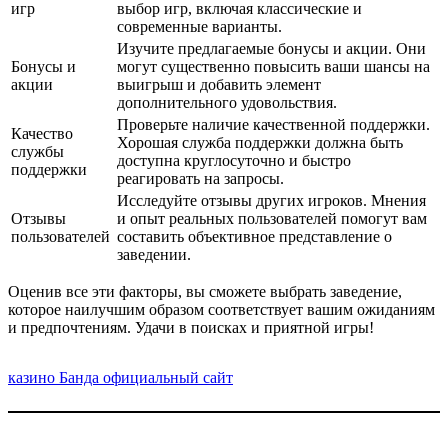
игр
выбор игр, включая классические и
современные варианты.
Изучите предлагаемые бонусы и акции. Они
Бонусы и
могут существенно повысить ваши шансы на
акции
выигрыш и добавить элемент
дополнительного удовольствия.
Проверьте наличие качественной поддержки.
Качество
Хорошая служба поддержки должна быть
службы
доступна круглосуточно и быстро
поддержки
реагировать на запросы.
Исследуйте отзывы других игроков. Мнения
Отзывы
и опыт реальных пользователей помогут вам
пользователей
составить объективное представление о
заведении.
Оценив все эти факторы, вы сможете выбрать заведение,
которое наилучшим образом соответствует вашим ожиданиям
и предпочтениям. Удачи в поисках и приятной игры!
казино Банда официальный сайт