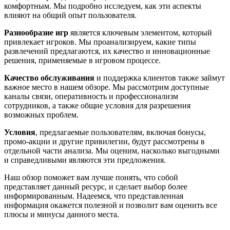
комфортным. Мы подробно исследуем, как эти аспекты
влияют на общий опыт пользователя.
Разнообразие игр
является ключевым элементом, который
привлекает игроков. Мы проанализируем, какие типы
развлечений предлагаются, их качество и инновационные
решения, применяемые в игровом процессе.
Качество обслуживания
и поддержка клиентов также займут
важное место в нашем обзоре. Мы рассмотрим доступные
каналы связи, оперативность и профессионализм
сотрудников, а также общие условия для разрешения
возможных проблем.
Условия
, предлагаемые пользователям, включая бонусы,
промо-акции и другие привилегии, будут рассмотрены в
отдельной части анализа. Мы оценим, насколько выгодными
и справедливыми являются эти предложения.
Наш обзор поможет вам лучше понять, что собой
представляет данный ресурс, и сделает выбор более
информированным. Надеемся, что представленная
информация окажется полезной и позволит вам оценить все
плюсы и минусы данного места.