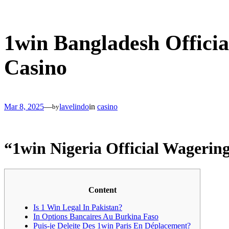
Skip
to
content
1win Bangladesh Officia
Casino
Mar 8, 2025
—
lavelindo
in
casino
by
“1win Nigeria Official Wagerin
Content
Is 1 Win Legal In Pakistan?
In Options Bancaires Au Burkina Faso
Puis-je Deleite Des 1win Paris En Déplacement?