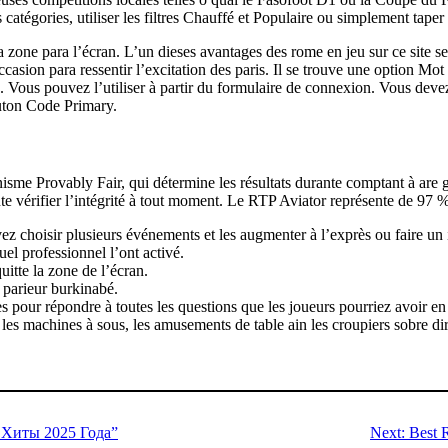
 catégories, utiliser les filtres Chauffé et Populaire ou simplement tape
la zone para l’écran. L’un dieses avantages des rome en jeu sur ce site s
casion para ressentir l’excitation des paris. Il se trouve une option Mo
. Vous pouvez l’utiliser à partir du formulaire de connexion. Vous deve
outon Code Primary.
sme Provably Fair, qui détermine les résultats durante comptant à are gen
nte vérifier l’intégrité à tout moment. Le RTP Aviator représente de 97 %
ez choisir plusieurs événements et les augmenter à l’exprès ou faire un 
l professionnel l’ont activé.
uitte la zone de l’écran.
r parieur burkinabé.
 pour répondre à toutes les questions que les joueurs pourriez avoir en a
les machines à sous, les amusements de table ain les croupiers sobre dir
 Хиты 2025 Года”
Next:
Best 