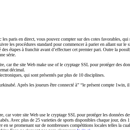
les paris en direct, vous pouvez compter sur des cotes favorables, qu
uivre les procédures standard pour commencer à parier en allant sur le s
 des étapes à franchir avant d’effectuer cet premier pari. Outre la possi
une série.
ordre, car the site Web make use of le cryptage SSL pour protéger des don
format décimal.
lectroniques, qui sont présentés par plus de 10 disciplines.
urkinabé. Après les joueurs être connecté à” “le présent compte 1win, il 
rdre, car votre site Web use le cryptage SSL pour protéger les données des
inabés. Avec plus de 25 varieties de sports disponibles chaque jour, des 
ier en se promenant sur de nombreuses compétitions locales telles la c