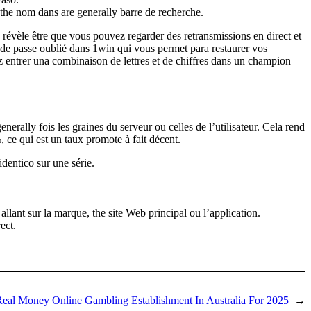
r the nom dans are generally barre de recherche.
e révèle être que vous pouvez regarder des retransmissions en direct et
t de passe oublié dans 1win qui vous permet para restaurer vos
z entrer una combinaison de lettres et de chiffres dans un champion
erally fois les graines du serveur ou celles de l’utilisateur. Cela rend
, ce qui est un taux promote à fait décent.
identico sur une série.
llant sur la marque, the site Web principal ou l’application.
ect.
Real Money Online Gambling Establishment In Australia For 2025
→