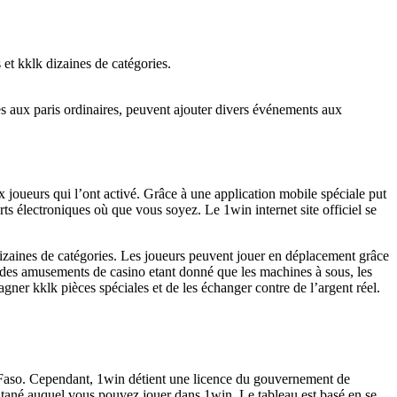
 et kklk dizaines de catégories.
s aux paris ordinaires, peuvent ajouter divers événements aux
 joueurs qui l’ont activé. Grâce à une application mobile spéciale put
ts électroniques où que vous soyez. Le 1win internet site officiel se
 dizaines de catégories. Les joueurs peuvent jouer en déplacement grâce
 des amusements de casino etant donné que les machines à sous, les
gner kklk pièces spéciales et de les échanger contre de l’argent réel.
a Faso. Cependant, 1win détient une licence du gouvernement de
antané auquel vous pouvez jouer dans 1win. Le tableau est basé en se