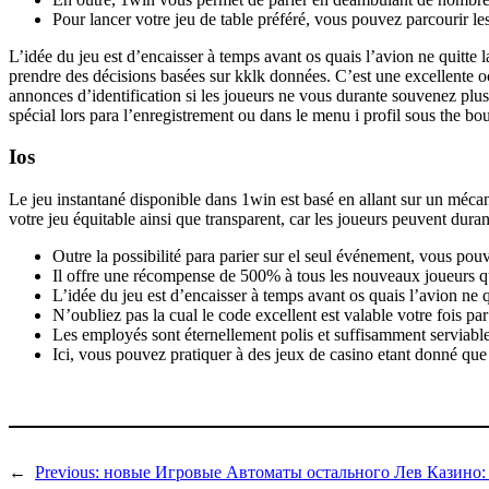
Pour lancer votre jeu de table préféré, vous pouvez parcourir les
L’idée du jeu est d’encaisser à temps avant os quais l’avion ne quitte 
prendre des décisions basées sur kklk données. C’est une excellente oc
annonces d’identification si les joueurs ne vous durante souvenez plus
spécial lors para l’enregistrement ou dans le menu i profil sous the b
Ios
Le jeu instantané disponible dans 1win est basé en allant sur un mécani
votre jeu équitable ainsi que transparent, car les joueurs peuvent dura
Outre la possibilité para parier sur el seul événement, vous pouv
Il offre une récompense de 500% à tous les nouveaux joueurs que
L’idée du jeu est d’encaisser à temps avant os quais l’avion ne q
N’oubliez pas la cual le code excellent est valable votre fois pa
Les employés sont éternellement polis et suffisamment serviables
Ici, vous pouvez pratiquer à des jeux de casino etant donné que 
←
Previous:
новые Игровые Автоматы остального Лев Казино: