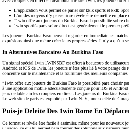
avec croupiers en direct en déambulant le site 1win, les joueurs du B
L’application vous permet de parier sur kklk sports et kklk Spo
L’un des moyens d’y parvenir se révèle être de mettre en place d
“1win offre aux joueurs du Burkina Faso la possibilité sobre cho
1win sportifs paris sobre direct est généralement le premier préf
Les joueurs i Burkina Faso peuvent regarder en immediate les matchs 
exprèsions ainsi que même créer leurs propres séries. Il n’y a qu’un se
In Alternatives Bancaires Au Burkina Faso
Un signal spécial 1win 1WINSBF est offert à beaucoup de utilisateurs 
Android et iOS de 1win, les joueurs n’êtes plus lié à votre parage de r
concentre sur le maintenance et la fourniture des meilleurs companies
“1win offre aux joueurs du Burkina Faso la possibilité para choisir pa
à une application mobile adecuadamente conçue pour iOS et Android ou
jeux de table ain les croupiers en direct. Les joueurs du Burkina Faso 
Le web site de paris est exploité par 1win N. V., une société de Curaça
Puis-je Deleite Des 1win Rome En Déplac
Ce format se révèle être facile à assimiler, même pour les nouveaux 
Curaçao, ce qui lui permet para fournir des solutions aux parieurs mu