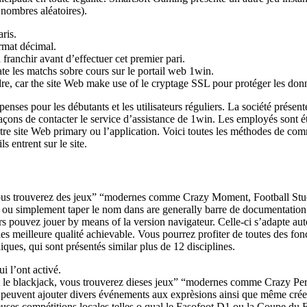
nombres aléatoires).
ris.
ormat décimal.
 franchir avant d’effectuer cet premier pari.
e les matchs sobre cours sur le portail web 1win.
ordre, car the site Web make use of le cryptage SSL pour protéger les don
enses pour les débutants et les utilisateurs réguliers. La société prése
açons de contacter le service d’assistance de 1win. Les employés sont é
otre site Web primary ou l’application. Voici toutes les méthodes de com
 entrent sur le site.
 vous trouverez des jeux” “modernes comme Crazy Moment, Football Studio
re ou simplement taper le nom dans are generally barre de documentation. 
s pouvez jouer by means of la version navigateur. Celle-ci s’adapte auto
s meilleure qualité achievable. Vous pourrez profiter de toutes des fonc
iques, qui sont présentés similar plus de 12 disciplines.
i l’ont activé.
et le blackjack, vous trouverez dieses jeux” “modernes comme Crazy Peri
 peuvent ajouter divers événements aux exprèsions ainsi que même créer
ses compétitions locales telles o qual le Fasofoot D1 ou la Coupe du 