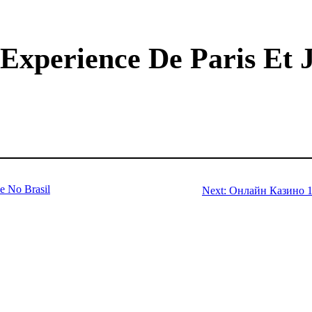
Experience De Paris Et 
e No Brasil
Next:
Онлайн Казино 1