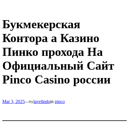
Skip
to
content
Букмекерская
Контора а Казино
Пинко прохода На
Официальный Сайт
Pinco Casino россии
Mar 3, 2025
—
lavelindo
in
pinco
by