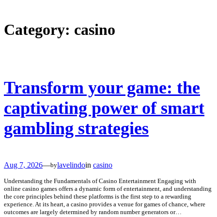
Skip
to
Category:
casino
content
Transform your game: the
captivating power of smart
gambling strategies
Aug 7, 2026
—
lavelindo
in
casino
by
Understanding the Fundamentals of Casino Entertainment Engaging with
online casino games offers a dynamic form of entertainment, and understanding
the core principles behind these platforms is the first step to a rewarding
experience. At its heart, a casino provides a venue for games of chance, where
outcomes are largely determined by random number generators or…