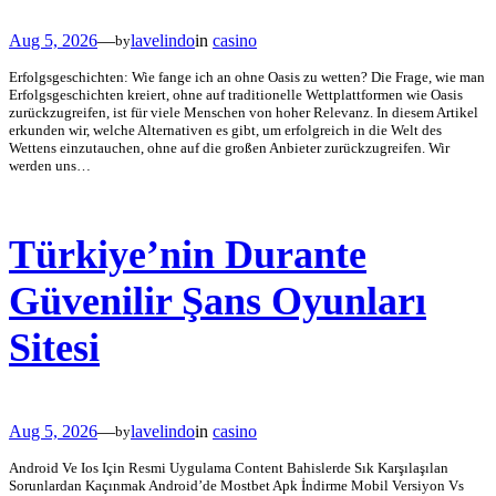
Aug 5, 2026
—
lavelindo
in
casino
by
Erfolgsgeschichten: Wie fange ich an ohne Oasis zu wetten? Die Frage, wie man
Erfolgsgeschichten kreiert, ohne auf traditionelle Wettplattformen wie Oasis
zurückzugreifen, ist für viele Menschen von hoher Relevanz. In diesem Artikel
erkunden wir, welche Alternativen es gibt, um erfolgreich in die Welt des
Wettens einzutauchen, ohne auf die großen Anbieter zurückzugreifen. Wir
werden uns…
Türkiye’nin Durante
Güvenilir Şans Oyunları
Sitesi
Aug 5, 2026
—
lavelindo
in
casino
by
Android Ve Ios Için Resmi Uygulama Content Bahislerde Sık Karşılaşılan
Sorunlardan Kaçınmak Android’de Mostbet Apk İndirme Mobil Versiyon Vs