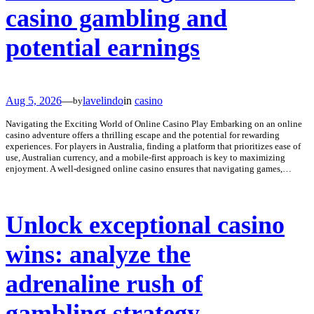
casino gambling and
potential earnings
Aug 5, 2026
—
lavelindo
in
casino
by
Navigating the Exciting World of Online Casino Play Embarking on an online
casino adventure offers a thrilling escape and the potential for rewarding
experiences. For players in Australia, finding a platform that prioritizes ease of
use, Australian currency, and a mobile-first approach is key to maximizing
enjoyment. A well-designed online casino ensures that navigating games,…
Unlock exceptional casino
wins: analyze the
adrenaline rush of
gambling strategy