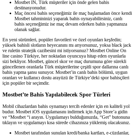
Mostbet IN, Türk müşteriler için önde gelen bahis
destinasyonudur.
Maç öncesi bahis seçeneğimiz ile maç başlamadan önce kendi
Mostbet tahmininizi yaparak bahis oynayabilirsiniz, canlı
bahis seçeneğimiz ise maç devam ederken bahis yapmanıza
olanak sağlar.
En yeni sürümleri, popüler favorileri ve özel oyunları keşfedin;
yüksek bahisli slotların heyecanını mı arıyorsunuz, yoksa black jack
ve ruletin stratejik cazibesini mi istiyorsunuz? Mostbet Online On
line casino Türkiye, her noktadan oyuncuya hitap eden oyunlarla
sizi bekliyor. Mostbet, güncel skor ve maç durumuna göre sürekli
güncellenen oranlarla Türk müşterilerine çeşitli spor dallarına canlı
bahis yapma şansı sunuyor. Mostbet’in canlı bahis bölümü, uygun
oranları ve kullanıcı dostu arayüzü ile Türkiye’deki spor bahisçileri
için popüler bir seçimdir.
Mostbet’te Bahis Yapılabilecek Spor Türleri
Mobil cihazlardan bahis oynamayı tercih edenler için en kaliteli yol
budur. Mostbet iOS uygulamasını indirmek için App Store’a gidin
ve “Mostbet “i arayın. Uygulamayı bulduğunuzda, “Get” butonuna
tıklayın ve uygulamayı kısa sürede cihazınıza yüklemiş olacaksınız.
Mostbet tarafından sunulan kredi/banka kartları, e-cüzdanlar,