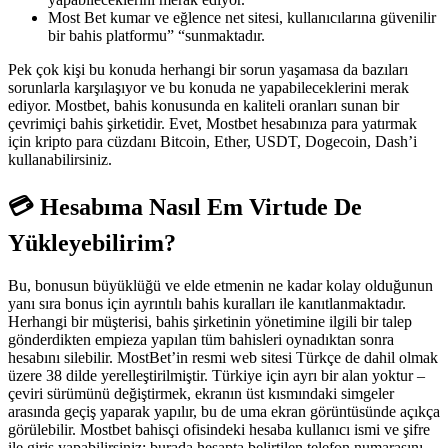
Most Bet kumar ve eğlence net sitesi, kullanıcılarına güvenilir
bir bahis platformu” “sunmaktadır.
Pek çok kişi bu konuda herhangi bir sorun yaşamasa da bazıları
sorunlarla karşılaşıyor ve bu konuda ne yapabileceklerini merak
ediyor. Mostbet, bahis konusunda en kaliteli oranları sunan bir
çevrimiçi bahis şirketidir. Evet, Mostbet hesabınıza para yatırmak
için kripto para cüzdanı Bitcoin, Ether, USDT, Dogecoin, Dash’i
kullanabilirsiniz.
💳 Hesabıma Nasıl Em Virtude De
Yükleyebilirim?
Bu, bonusun büyüklüğü ve elde etmenin ne kadar kolay olduğunun
yanı sıra bonus için ayrıntılı bahis kuralları ile kanıtlanmaktadır.
Herhangi bir müşterisi, bahis şirketinin yönetimine ilgili bir talep
gönderdikten empieza yapılan tüm bahisleri oynadıktan sonra
hesabını silebilir. MostBet’in resmi web sitesi Türkçe de dahil olmak
üzere 38 dilde yerelleştirilmiştir. Türkiye için ayrı bir alan yoktur –
çeviri sürümünü değiştirmek, ekranın üst kısmındaki simgeler
arasında geçiş yaparak yapılır, bu de uma ekran görüntüsünde açıkça
görülebilir. Mostbet bahisçi ofisindeki hesaba kullanıcı ismi ve şifre
ile giriş yapabilirsiniz; burada hesapta belirtilen telefon numarasını