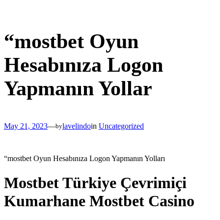
Skip
to
content
“mostbet Oyun
Hesabınıza Logon
Yapmanın Yollar
May 21, 2023
—
lavelindo
in
Uncategorized
by
“mostbet Oyun Hesabınıza Logon Yapmanın Yolları
Mostbet Türkiye Çevrimiçi
Kumarhane Mostbet Casino