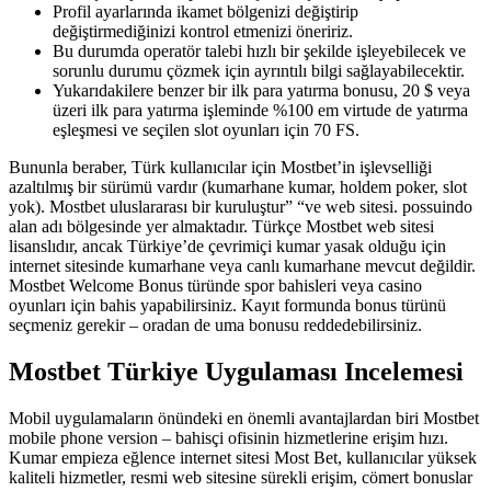
Profil ayarlarında ikamet bölgenizi değiştirip
değiştirmediğinizi kontrol etmenizi öneririz.
Bu durumda operatör talebi hızlı bir şekilde işleyebilecek ve
sorunlu durumu çözmek için ayrıntılı bilgi sağlayabilecektir.
Yukarıdakilere benzer bir ilk para yatırma bonusu, 20 $ veya
üzeri ilk para yatırma işleminde %100 em virtude de yatırma
eşleşmesi ve seçilen slot oyunları için 70 FS.
Bununla beraber, Türk kullanıcılar için Mostbet’in işlevselliği
azaltılmış bir sürümü vardır (kumarhane kumar, holdem poker, slot
yok). Mostbet uluslararası bir kuruluştur” “ve web sitesi. possuindo
alan adı bölgesinde yer almaktadır. Türkçe Mostbet web sitesi
lisanslıdır, ancak Türkiye’de çevrimiçi kumar yasak olduğu için
internet sitesinde kumarhane veya canlı kumarhane mevcut değildir.
Mostbet Welcome Bonus türünde spor bahisleri veya casino
oyunları için bahis yapabilirsiniz. Kayıt formunda bonus türünü
seçmeniz gerekir – oradan de uma bonusu reddedebilirsiniz.
Mostbet Türkiye Uygulaması Incelemesi
Mobil uygulamaların önündeki en önemli avantajlardan biri Mostbet
mobile phone version – bahisçi ofisinin hizmetlerine erişim hızı.
Kumar empieza eğlence internet sitesi Most Bet, kullanıcılar yüksek
kaliteli hizmetler, resmi web sitesine sürekli erişim, cömert bonuslar