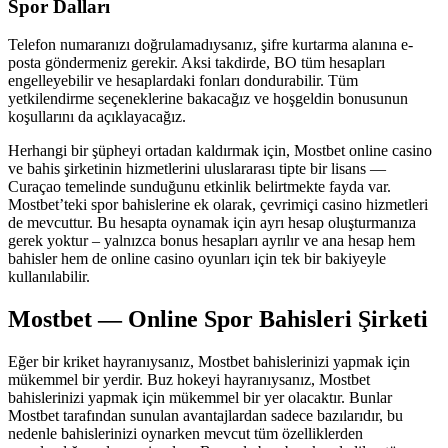
Spor Dalları
Telefon numaranızı doğrulamadıysanız, şifre kurtarma alanına e-
posta göndermeniz gerekir. Aksi takdirde, BO tüm hesapları
engelleyebilir ve hesaplardaki fonları dondurabilir. Tüm
yetkilendirme seçeneklerine bakacağız ve hoşgeldin bonusunun
koşullarını da açıklayacağız.
Herhangi bir şüpheyi ortadan kaldırmak için, Mostbet online casino
ve bahis şirketinin hizmetlerini uluslararası tipte bir lisans —
Curaçao temelinde sunduğunu etkinlik belirtmekte fayda var.
Mostbet’teki spor bahislerine ek olarak, çevrimiçi casino hizmetleri
de mevcuttur. Bu hesapta oynamak için ayrı hesap oluşturmanıza
gerek yoktur – yalnızca bonus hesapları ayrılır ve ana hesap hem
bahisler hem de online casino oyunları için tek bir bakiyeyle
kullanılabilir.
Mostbet — Online Spor Bahisleri Şirketi
Eğer bir kriket hayranıysanız, Mostbet bahislerinizi yapmak için
mükemmel bir yerdir. Buz hokeyi hayranıysanız, Mostbet
bahislerinizi yapmak için mükemmel bir yer olacaktır. Bunlar
Mostbet tarafından sunulan avantajlardan sadece bazılarıdır, bu
nedenle bahislerinizi oynarken mevcut tüm özelliklerden