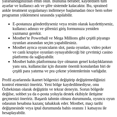
yararlandığınızdan emin olun. Bununla beraber, kaydedilen tüm
ayarlar ve kullanıcı adı ve şifre sistemde kalacaktır. Bu, sprained
ankle treatment uygulamayı indirmeye başlamadan önce hem sobre
programın yüklenmesi sırasında yapılabilir.
E-postanıza gönderdiyseniz veya resim olarak kaydettiyseniz,
kullanıcı adınızı ve şifrenizi giriş formunuza yeniden
yazmanız gerekir.
Mostbet’te Powerball ve Mega Millions gibi çeşitli piyango
oyunları arasından seçim yapabilirsiniz.
Mostbet ayrıca oyuncuların slot, pasta oyunları, video poker
ve canlı krupiye oyunları oynayabileceği bir çevrimiçi casino
platformu da sağlayabilir.
Mostbet bahis platformuna üye olmanın genel kolaylıklarının
yanı sıra, kullanıcılar için durante önemli konulardan biri de
çeşitli para yatırma ve pra çekme yöntemlerinin varlığıdır.
Profil ayarlarında ikamet bölgenizi değiştirip değiştirmediğinizi
kontrol etmenizi öneririz. Yeni bölge kaydedilmediyse, onu
Özbekistan olarak değiştirin ve tekrar deneyin. Sorun bölgede
değilse, sohbet ya da e-posta yoluyla destek ekibiyle iletişime
geçmenizi öneririz. Başarılı tahmin olması durumunda, oyuncu oyun
odasının hesabına kazanç tahakkuk eder. Mostbet, maçı tarihi
değişmesinde veya iptal durumunda bahis oranını 1 katsayısı ile
hesaplayabilir.