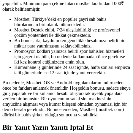
yapılabilir. Minimum para çekme tutarı mostbet tarafından 1000₹
olarak belirlenmiştir.
Mostbet, Türkiye’deki en popüler gayri sah bahis
bürolarından biri olarak bilinmektedir.
Mostbet Destek ekibi, 7/24 ulaşılabilirliği ve profesyonel
çözüm yöntemleri ile dikkat çekmektedir.
Bu bonuslarla, kaydolurken genellikle hesabınıza belirli bir
miktar para yatırılmasını sağlayabilirsiniz.
Promosyon kodları yalnızca belirli spor bahisleri hizmetleri
için geçerli olabilir, bu nedenle kullanmadan önce gerekirse
iki kez kontrol ettiğinizden emin olun.
Kumarhane iş günlerinde 24 saat içinde, hafta sonları empieza
tatil günlerinde ise 12 saat içinde yanıt verecektir.
Bu nedenle, Mostbet iOS ve Android uygulamalarını indirmeden
önce bu farkları anlamak önemlidir. Hoşgeldin bonusu, sadece siteye
giriş yaparak ve bir kullanıcı hesabı oluşturarak üyelik yapanlara
verilen bir bonustur. Bir oyuncunun sanal slot makinesinin
arayüzüne alışması veya kumar bileşeni olmadan oynaması için bir
demo hesabı gereklidir. Bu incelemeden, Mostbet (mostbet. com)
dürüst bir bahis şirketi olduğu sonucuna varabiliriz.
Bir Yanıt Yazın Yanıtı Iptal Et