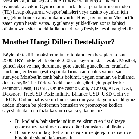
Mostbet kayit bahisçi ofisinde Türkiye dahil birçok ülkeden
oyunculara açıktır. Oyuncuların Türk ulusal para birimi cinsinden
(TL) hesap oluşturma ve spor bahisleri veya casino oyunları için
hoşgeldin bonusu alma imkânı vardır. Hayır, oyuncunun Mostbet’te
zaten oyun hesabı varsa, uygulamayı yükledikten sonra bahisçi
ofisinin web sitesindeki kullanıcı adı ve şifresiyle hesabına girebilir.
Mostbet Hangi Dilleri Destekliyor?
Böyle bir teklifin maksimum tutarı toplam hem hesaplarına para
2500 TRY ankle rehab ebook 250fs ulaşıyor miktar hesabı. Mostbet,
güncel skor ve maç durumuna göre sürekli güncellenen oranlarla
Türk müşterilerine çeşitli spor dallarına canlı bahis yapma şansı
sunuyor. Mostbet’in canlı bahis bölümü, uygun oranları ve kullanıcı
dostu arayüzü ile Türkiye’deki spor bahisçileri için popüler bir
seçimdir. Dash, HUSD, Online casino Coin, ZChash, ADA, DAI,
Dexsport, TrueUSD, Axie Infinity, Binance USD, USD Coin ve
TRON. Online bahis ve on line casino dünyasında yerinizi aldığınız
andan itibaren bu platformun bonusları ve promosyon kodları
sayesinde daha da fazla kazanma şansı yakalarsınız.
Bu kodlarla, bahislerde indirim ve kârınızı en üst düzeye
çıkarmanıza yardımcı olacak diğer bonusları alabilirsiniz.
Bu süre zarfında şirket ismini değiştirme gereği duymadı ve
büyük bir skandala karışmadı.