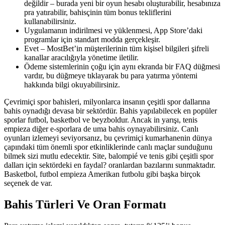
değildir – burada yeni bir oyun hesabı oluşturabilir, hesabınıza
pra yatırabilir, bahisçinin tüm bonus tekliflerini
kullanabilirsiniz.
Uygulamanın indirilmesi ve yüklenmesi, App Store’daki
programlar için standart modda gerçekleşir.
Evet – MostBet’in müşterilerinin tüm kişisel bilgileri şifreli
kanallar aracılığıyla yönetime iletilir.
Ödeme sistemlerinin çoğu için aynı ekranda bir FAQ düğmesi
vardır, bu düğmeye tıklayarak bu para yatırma yöntemi
hakkında bilgi okuyabilirsiniz.
Çevrimiçi spor bahisleri, milyonlarca insanın çeşitli spor dallarına
bahis oynadığı devasa bir sektördür. Bahis yapılabilecek en popüler
sporlar futbol, ​​basketbol ve beyzboldur. Ancak in yarışı, tenis
empieza diğer e-sporlara de uma bahis oynayabilirsiniz. Canlı
oyunları izlemeyi seviyorsanız, bu çevrimiçi kumarhanenin dünya
çapındaki tüm önemli spor etkinliklerinde canlı maçlar sunduğunu
bilmek sizi mutlu edecektir. Site, balompié ve tenis gibi çeşitli spor
dalları için sektördeki en faydal? oranlardan bazılarını sunmaktadır.
Basketbol, ​​futbol empieza Amerikan futbolu gibi başka birçok
seçenek de var.
Bahis Türleri Ve Oran Formatı