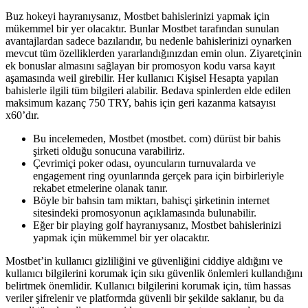
Buz hokeyi hayranıysanız, Mostbet bahislerinizi yapmak için
mükemmel bir yer olacaktır. Bunlar Mostbet tarafından sunulan
avantajlardan sadece bazılarıdır, bu nedenle bahislerinizi oynarken
mevcut tüm özelliklerden yararlandığınızdan emin olun. Ziyaretçinin
ek bonuslar almasını sağlayan bir promosyon kodu varsa kayıt
aşamasında weil girebilir. Her kullanıcı Kişisel Hesapta yapılan
bahislerle ilgili tüm bilgileri alabilir. Bedava spinlerden elde edilen
maksimum kazanç 750 TRY, bahis için geri kazanma katsayısı
x60’dır.
Bu incelemeden, Mostbet (mostbet. com) dürüst bir bahis
şirketi olduğu sonucuna varabiliriz.
Çevrimiçi poker odası, oyuncuların turnuvalarda ve
engagement ring oyunlarında gerçek para için birbirleriyle
rekabet etmelerine olanak tanır.
Böyle bir bahsin tam miktarı, bahisçi şirketinin internet
sitesindeki promosyonun açıklamasında bulunabilir.
Eğer bir playing golf hayranıysanız, Mostbet bahislerinizi
yapmak için mükemmel bir yer olacaktır.
Mostbet’in kullanıcı gizliliğini ve güvenliğini ciddiye aldığını ve
kullanıcı bilgilerini korumak için sıkı güvenlik önlemleri kullandığını
belirtmek önemlidir. Kullanıcı bilgilerini korumak için, tüm hassas
veriler şifrelenir ve platformda güvenli bir şekilde saklanır, bu da