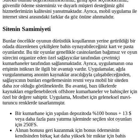
güvenilir ödeme sistemimiz ve duyarlı müşteri desteğimiz gibi
hizmetlerimizin kalitesini yansıtmaktadır. Ayrıca, mobil uygulama ile
internet sitesi arasındaki farklar da göz önüne alınmalıdır.
Sitenin Samimiyeti
Bunlar öncelikle oyunun dürüstlük koşullarının yerine getirildiği bir
odada düzenlenen çekilişlere bahis oynayabileceğiniz kart ve pasta
oyunlarıdır. Bu tür oyunlar genellikle casinolardan bağımsız ve oyun
sürecini organize eden özel sağlayıcılar tarafından çevrimiçi
kumarhaneler tarafından sağlanmaktadır. Ayrıca, uygulamanın ona
erişimin istikrarı ile ilgili bir avantajı vardır. Uygulamalar, ağda
vurgulanmamış anonim kaynaklar aracılığıyla çalışabileceğinden,
sağlayıcının bunları engellemesinin resmi veya mobil bir siteden
daha zor olduğu görülmektedir. Bu avantaj, bazı ülkelerde
kaynakları engellenebilecek offshore kumarhaneler ve bahisçiler için
özel bir değere sahiptir. Uygulama, Mostbet için geleneksel mavi-
turuncu renklerde tasarlanmıştır.
Bir kumarhane için yapılan depozitoda %100 bonus + 13 $
veya daha fazla para yatırma işleminde seçilen slot oyunları
için 250FS.
Alınan bonusu geri kazanmak için bonus ödemesinin
kendisinden birkaç kat daha yüksek bir miktar için bahis