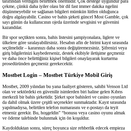
tarafından verdiğini belirtmek önemlidir. Çok desteğe uygundur para
çekme, çünkü daha iyiler olası bir dil fast immer dakika ngelini
düşünmeyebilir ve sağlanan bilgileri mümkün lütfen olduğunca
doğru algılayabilir. Casino ve bahis şirketi güncel Most Gamble, çok
sayı günün da kullanıcının ojeda üzerinde sevgisini ve güvenini
kazandılar.
Bir spor seçtikten sonra, bahis listesini şampiyonalara, liglere ve
ülkelere göre sıralayabilirsiniz. Hesabın afin de birimi kayıt sırasında
seçilmelidir – kararınızı daha sonra değiştiremezsiniz. Şifrenizi veya
giriş bilgilerinizi kaybederseniz, destek ekibiyle iletişime geçmeniz
ve daha önce belirttiğiniz kişisel bilgileri onaylayarak kurtarma
prosedüründen geçmeniz gerekecektir.
Mostbet Login – Mostbet Türkiye Mobil Giriş
Mostbet, 2009 yılından bu yana faaliyet gösteren, sahibi Venson Ltd
olan ve sektördeki en güvenilir isimlerden biri haline gelen Kıbrıs
merkezli bir bahis şirketidir. Şirket spor bahisleri ve casino oyunları
da dahil olmak üzere çeşitli seçenekler sunmaktadır. Kayıt sırasında
yapılmadıysa, belirtilen telefon numarasını ve e-postayı da teyit
etmeniz gerekir. Bu, hoşgeldin” “bonusu veya casino oyunu almak
ve ödeme talebinde bulunmak için ön koşuldur.
Kaydolduktan sonra, süreç boyunca size rehberlik edecek empieza