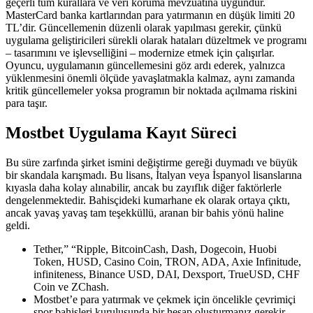
geçerli tüm kurallara ve veri koruma mevzuatına uygundur.
MasterCard banka kartlarından para yatırmanın en düşük limiti 20
TL’dir. Güncellemenin düzenli olarak yapılması gerekir, çünkü
uygulama geliştiricileri sürekli olarak hataları düzeltmek ve programı
– tasarımını ve işlevselliğini – modernize etmek için çalışırlar.
Oyuncu, uygulamanın güncellemesini göz ardı ederek, yalnızca
yüklenmesini önemli ölçüde yavaşlatmakla kalmaz, aynı zamanda
kritik güncellemeler yoksa programın bir noktada açılmama riskini
para taşır.
Mostbet Uygulama Kayıt Süreci
Bu süre zarfında şirket ismini değiştirme gereği duymadı ve büyük
bir skandala karışmadı. Bu lisans, İtalyan veya İspanyol lisanslarına
kıyasla daha kolay alınabilir, ancak bu zayıflık diğer faktörlerle
dengelenmektedir. Bahisçideki kumarhane ek olarak ortaya çıktı,
ancak yavaş yavaş tam teşekküllü, aranan bir bahis yönü haline
geldi.
Tether,” “Ripple, BitcoinCash, Dash, Dogecoin, Huobi
Token, HUSD, Casino Coin, TRON, ADA, Axie Infinitude,
infiniteness, Binance USD, DAI, Dexsport, TrueUSD, CHF
Coin ve ZChash.
Mostbet’e para yatırmak ve çekmek için öncelikle çevrimiçi
spor bahisleri kuruluşunda bir hesap oluşturmanız gerekir.