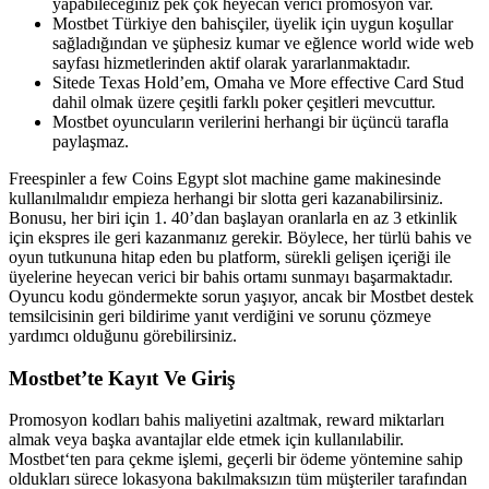
yapabileceğiniz pek çok heyecan verici promosyon var.
Mostbet Türkiye den bahisçiler, üyelik için uygun koşullar
sağladığından ve şüphesiz kumar ve eğlence world wide web
sayfası hizmetlerinden aktif olarak yararlanmaktadır.
Sitede Texas Hold’em, Omaha ve More effective Card Stud
dahil olmak üzere çeşitli farklı poker çeşitleri mevcuttur.
Mostbet oyuncuların verilerini herhangi bir üçüncü tarafla
paylaşmaz.
Freespinler a few Coins Egypt slot machine game makinesinde
kullanılmalıdır empieza herhangi bir slotta geri kazanabilirsiniz.
Bonusu, her biri için 1. 40’dan başlayan oranlarla en az 3 etkinlik
için ekspres ile geri kazanmanız gerekir. Böylece, her türlü bahis ve
oyun tutkununa hitap eden bu platform, sürekli gelişen içeriği ile
üyelerine heyecan verici bir bahis ortamı sunmayı başarmaktadır.
Oyuncu kodu göndermekte sorun yaşıyor, ancak bir Mostbet destek
temsilcisinin geri bildirime yanıt verdiğini ve sorunu çözmeye
yardımcı olduğunu görebilirsiniz.
Mostbet’te Kayıt Ve Giriş
Promosyon kodları bahis maliyetini azaltmak, reward miktarları
almak veya başka avantajlar elde etmek için kullanılabilir.
Mostbet‘ten para çekme işlemi, geçerli bir ödeme yöntemine sahip
oldukları sürece lokasyona bakılmaksızın tüm müşteriler tarafından