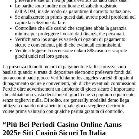
prelevare e attendi i tempi pada verifica da lado della sala.
Le partite sono inoltre monitorate elizabeth registrate
dall’ADM, inside modo da garantirne il corretto trattazione.
Se analizzerete in primis questi dati, avrete pochi problemi nel
capire la selezione da fare.
Controllate che elle casinò che scegliete abbia la garanzia
minima per proteggere i vostri dati finanziari e personali.
Verifichiamo los angeles varietà di opzioni di pagamento
sicure e convenienti, più di che eventuali commissioni.
Venite a leggere la recensione dalam 888casino e scoprite
giochi unici nel loro genere.
La presenza di molti metodi di pagamento e la li sicurezza sono
basilari quando si tratta di depositare electronic prelevare fondi dal
tuo account pada gioco. Verifichiamo los angeles varietà di opzioni
di pagamento sicure e convenienti, più di che eventuali commissioni.
Perché oltre advertisement un ambiente di gioco sicuro è importante
che abbiate una vasta decisione di giochi che vi paghino equamente,
senza togliervi nulla. Di solito, are generally modalità demo llega
utilizzata quando not sapete tra quale gioco scegliere electronic
volete prima valutarlo con qualche partita gratuita di controllo.
“Più Bei Periodi Casino Online Aams
2025e Siti Casinò Sicuri In Italia