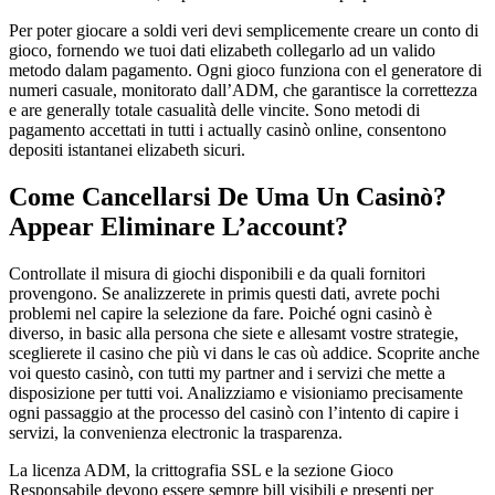
Per poter giocare a soldi veri devi semplicemente creare un conto di
gioco, fornendo we tuoi dati elizabeth collegarlo ad un valido
metodo dalam pagamento. Ogni gioco funziona con el generatore di
numeri casuale, monitorato dall’ADM, che garantisce la correttezza
e are generally totale casualità delle vincite. Sono metodi di
pagamento accettati in tutti i actually casinò online, consentono
depositi istantanei elizabeth sicuri.
Come Cancellarsi De Uma Un Casinò?
Appear Eliminare L’account?
Controllate il misura di giochi disponibili e da quali fornitori
provengono. Se analizzerete in primis questi dati, avrete pochi
problemi nel capire la selezione da fare. Poiché ogni casinò è
diverso, in basic alla persona che siete e allesamt vostre strategie,
sceglierete il casino che più vi dans le cas où addice. Scoprite anche
voi questo casinò, con tutti my partner and i servizi che mette a
disposizione per tutti voi. Analizziamo e visioniamo precisamente
ogni passaggio at the processo del casinò con l’intento di capire i
servizi, la convenienza electronic la trasparenza.
La licenza ADM, la crittografia SSL e la sezione Gioco
Responsabile devono essere sempre bill visibili e presenti per