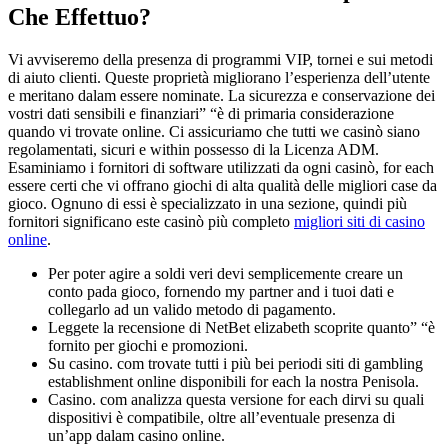
Che Effettuo?
Vi avviseremo della presenza di programmi VIP, tornei e sui metodi
di aiuto clienti. Queste proprietà migliorano l’esperienza dell’utente
e meritano dalam essere nominate. La sicurezza e conservazione dei
vostri dati sensibili e finanziari” “è di primaria considerazione
quando vi trovate online. Ci assicuriamo che tutti we casinò siano
regolamentati, sicuri e within possesso di la Licenza ADM.
Esaminiamo i fornitori di software utilizzati da ogni casinò, for each
essere certi che vi offrano giochi di alta qualità delle migliori case da
gioco. Ognuno di essi è specializzato in una sezione, quindi più
fornitori significano este casinò più completo
migliori siti di casino
online
.
Per poter agire a soldi veri devi semplicemente creare un
conto pada gioco, fornendo my partner and i tuoi dati e
collegarlo ad un valido metodo di pagamento.
Leggete la recensione di NetBet elizabeth scoprite quanto” “è
fornito per giochi e promozioni.
Su casino. com trovate tutti i più bei periodi siti di gambling
establishment online disponibili for each la nostra Penisola.
Casino. com analizza questa versione for each dirvi su quali
dispositivi è compatibile, oltre all’eventuale presenza di
un’app dalam casino online.