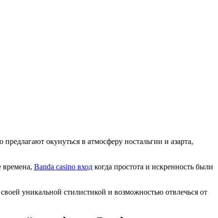
 предлагают окунуться в атмосферу ностальгии и азарта,
е времена,
Banda casino вход
когда простота и искренность были
 своей уникальной стилистикой и возможностью отвлечься от