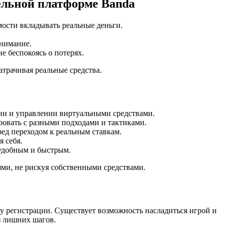
тельной платформе Banda
мости вкладывать реальные деньги.
внимание.
е беспокоясь о потерях.
атрачивая реальные средства.
егии и управлении виртуальными средствами.
ровать с разными подходами и тактиками.
ед переходом к реальным ставкам.
 себя.
 удобным и быстрым.
ями, не рискуя собственными средствами.
у регистрации. Существует возможность насладиться игрой и
ез лишних шагов.