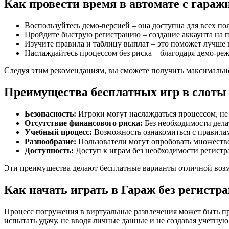
Как провести время в автомате с гараж
Воспользуйтесь демо-версией – она доступна для всех по
Пройдите быструю регистрацию – создание аккаунта на п
Изучите правила и таблицу выплат – это поможет лучше 
Наслаждайтесь процессом без риска – благодаря демо-ре
Следуя этим рекомендациям, вы сможете получить максимальное
Преимущества бесплатных игр в слоты
Безопасность:
Игроки могут наслаждаться процессом, не 
Отсутствие финансового риска:
Без необходимости дела
Учебный процесс:
Возможность ознакомиться с правилам
Разнообразие:
Пользователи могут опробовать множество
Доступность:
Доступ к играм без необходимости регистр
Эти преимущества делают бесплатные варианты отличной возмо
Как начать играть в Гараж без регистр
Процесс погружения в виртуальные развлечения может быть пр
испытать удачу, не вводя личные данные и не создавая учетную