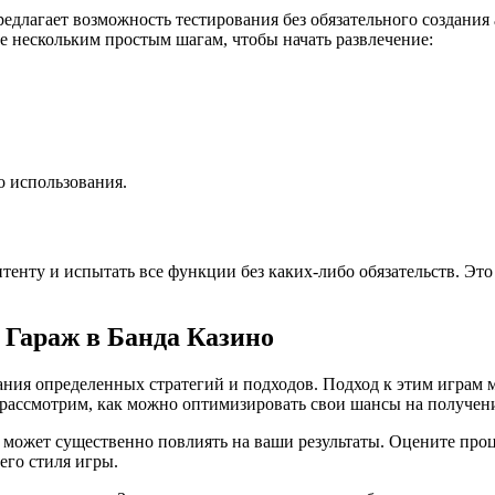
едлагает возможность тестирования без обязательного создания 
е нескольким простым шагам, чтобы начать развлечение:
 использования.
енту и испытать все функции без каких-либо обязательств. Это у
 Гараж в Банда Казино
ния определенных стратегий и подходов. Подход к этим играм 
ы рассмотрим, как можно оптимизировать свои шансы на получе
а может существенно повлиять на ваши результаты. Оцените про
его стиля игры.