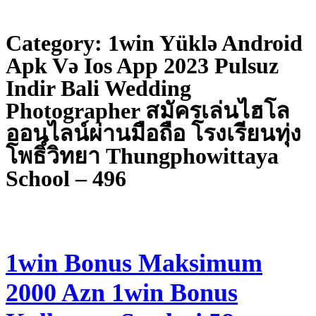
Skip
to
Category:
1win Yüklə Android
content
Apk Və Ios App 2023 Pulsuz
Indir Bali Wedding
Photographer สมัครเล่นไฮโล
ออนไลน์ผ่านมือถือ โรงเรียนทุ่ง
โพธิ์วิทยา Thungphowittaya
School – 496
1win Bonus Maksimum
2000 Azn 1win Bonus