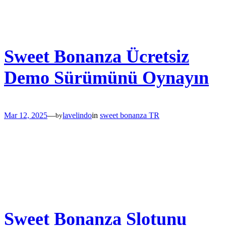
Sweet Bonanza Ücretsiz
Demo Sürümünü Oynayın
Mar 12, 2025
—
lavelindo
in
sweet bonanza TR
by
Sweet Bonanza Slotunu