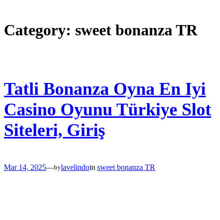
Skip
to
Category:
sweet bonanza TR
content
Tatli Bonanza Oyna En Iyi
Casino Oyunu Türkiye Slot
Siteleri, Giriş
Mar 14, 2025
—
lavelindo
in
sweet bonanza TR
by