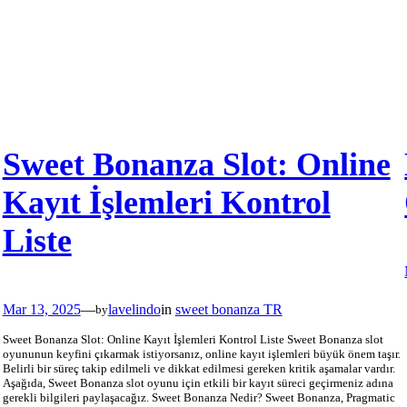
Sweet Bonanza Slot: Online
Kayıt İşlemleri Kontrol
Liste
Mar 13, 2025
—
lavelindo
in
sweet bonanza TR
by
Sweet Bonanza Slot: Online Kayıt İşlemleri Kontrol Liste Sweet Bonanza slot
oyununun keyfini çıkarmak istiyorsanız, online kayıt işlemleri büyük önem taşır.
Belirli bir süreç takip edilmeli ve dikkat edilmesi gereken kritik aşamalar vardır.
Aşağıda, Sweet Bonanza slot oyunu için etkili bir kayıt süreci geçirmeniz adına
gerekli bilgileri paylaşacağız. Sweet Bonanza Nedir? Sweet Bonanza, Pragmatic