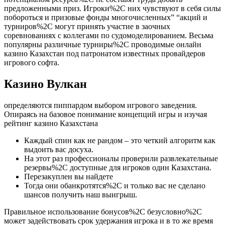
предложенными приз. Игроки%2C них чувствуют в себя силы
побороться и призовые фонды многочисленных” “акций и
турниров%2C могут принять участие в заочных
соревнованиях с коллегами по судомоделированием. Весьма
популярны различные турниры%2C проводимые онлайн
казино Казахстан под патронатом известных провайдеров
игрового софта.
Казино Вулкан
определяются пиппардом выбором игрового заведения.
Опираясь на базовое понимание концепций игры и изучая
рейтинг казино Казахстана
Каждый спин как не рандом – это четкий алгоритм как
выдоить вас досуха.
На этот раз профессионалы проверили развлекательные
резервы%2C доступные для игроков один Казахстана.
Перезакуплен вы найдете
Тогда они обанкротятся%2C и только вас не сделано
шансов получить наш выигрыш.
Правильное использование бонусов%2C безусловно%2C
может задействовать срок удержания игрока и в то же время