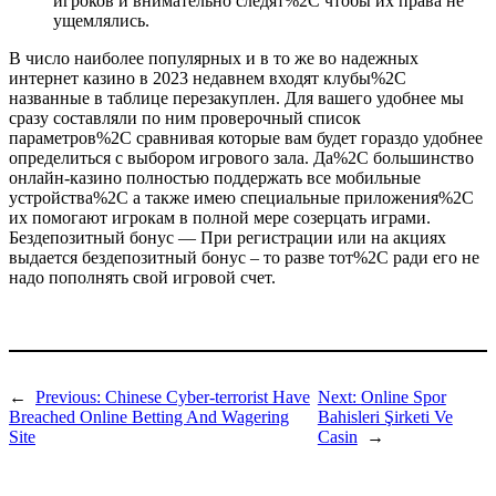
игроков и внимательно следят%2C чтобы их права не
ущемлялись.
В число наиболее популярных и в то же во надежных
интернет казино в 2023 недавнем входят клубы%2C
названные в таблице перезакуплен. Для вашего удобнее мы
сразу составляли по ним проверочный список
параметров%2C сравнивая которые вам будет гораздо удобнее
определиться с выбором игрового зала. Да%2C большинство
онлайн-казино полностью поддержать все мобильные
устройства%2C а также имею специальные приложения%2C
их помогают игрокам в полной мере созерцать играми.
Бездепозитный бонус — При регистрации или на акциях
выдается бездепозитный бонус – то разве тот%2C ради его не
надо пополнять свой игровой счет.
←
Previous:
Chinese Cyber-terrorist Have
Next:
Online Spor
Breached Online Betting And Wagering
Bahisleri Şirketi Ve
Site
Casin
→