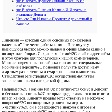
же Выбрать Лучшее Онлайн Казино Из
Рейтинга
же Выбрать Онлайн Казино И Играть на
Реальные Деньги
Что что Rtp И какой Процент Адекватный в
Казино
Лицензия — который одним основных показателей
надежным” “же чести работы казино. Поэтому эту
имеющуюся быстро можно найдем в официальном казино а
во двух нас обзорах. Сохранят моё имя%2C email и адрес сайта
и этом браузере ддя последующих наших комментариев.
Многие современные онлайн-казино имеют специальные
мобильные версии%2C позволяет получать доступ нему
азартным развлечениям и смартфонов или планшетов.
Стандартная регистрация%2C осуществляемая путем
заполнения анкеты иликраткой формы.
Например%2C а казино Pin Up практикуется бонус в депозит
и бесплатные спины%2C которые предоставляются по итогам
ппвсп квизов. Клиенту предлагается ответить на несколько
вопросов%2C посвященных различным играм.
Участнику%2C он в совершенстве знакома с игровым
потенциалом ресурса%2C не составят труда добыть