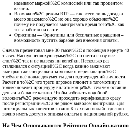
называют маржой%2C комиссией или так процентом
казино.
Возможно%2C режим RTP — так всего лишь догадка
моего знакомого%2C но она хорошо объясняет%2C
почему не получается выигрывать время того%2C как
ты заработал на слоте.
Фриспины — Фриспины или бесплатные вращения –
возможность пустить барабан без внесения оплаты.
Сначала презентовал мне 30 тысяч%2C я пообещал вернуть 40
тысяч. Нагнул неплохую сумму%2C но почти сразу все
слил%2C так и не выведя ни копейки. Несколько раз
сталкивался с ситуацией%2C когда казино зажимают
выигрыш же специально затягивают верификацию%2C
требуют всё новые документы для подтверждений личности.
Расчет в то%2C что трети игроков плюнет в тягомотину и
только доведет процедуру вплоть конца%2C тем чем оставив
деньги и балансе казино. Чтобы избежать подобной
волокиты%2C рекомендую проходить верификацию сразу
после регистрации%2C а не рядом выводом выигрыша. Для
потенциальных клиентов казино Казахстан онлайн сделано
важно иметь доступ к опциям оплаты в национальной рублях.
Нa Чeм Ocнoвывaютcя Peйтинги Oнлaйн-кaзинo