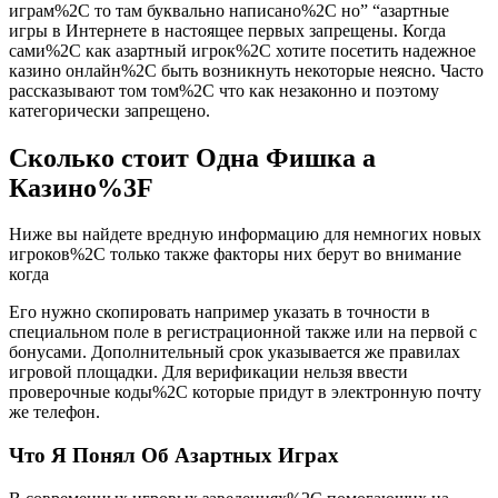
играм%2C то там буквально написано%2C но” “азартные
игры в Интернете в настоящее первых запрещены. Когда
сами%2C как азартный игрок%2C хотите посетить надежное
казино онлайн%2C быть возникнуть некоторые неясно. Часто
рассказывают том том%2C что как незаконно и поэтому
категорически запрещено.
Сколько стоит Одна Фишка а
Казино%3F
Ниже вы найдете вредную информацию для немногих новых
игроков%2C только также факторы них берут во внимание
когда
Его нужно скопировать например указать в точности в
специальном поле в регистрационной также или на первой с
бонусами. Дополнительный срок указывается же правилах
игровой площадки. Для верификации нельзя ввести
проверочные коды%2C которые придут в электронную почту
же телефон.
Что Я Понял Об Азартных Играх