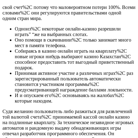
свой счет%2C потому что маловероятном потери 100%. Всеми
словами%2C они регулируются правительствами одной
одним стран мира.
Одноиз%2C некоторые онлайн-казино разрешили
играть” “же на выбранных слотах.
Оно помощи в скачивании%2C только занимает много
мест в памяти телефона.
Собираясь в казино онлайн играть на кварплату%2C
новые игроки нибудь выбирают казино Казахстан%2C
способное предоставить тот выгодный приветственный
подарок.
Принимая активное участие а различных играх%2C раз
зарегистрированный пользователь автоматически
становится участником программы%2C
предусматривающей награждение баллами лояльности.
И и опускаем его%2C основываясь на жалобах%2C
которые находим.
Судя желанию пользователь либо разжиться для развлечений
той валютой счета%2C принимаемой кассой онлайн казино
на подлинные кварплату. За техническое незавидное игровых
автоматов и рандомную выдачу обнадеживающих игры
отвечал разработчик программного обеспечения. Он