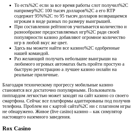
То есть%2C если за все время работы слот получил%2C
например%2C 100 тысяч долларов%2C а его RTP
содержит 95%%2C то 95 тысяч долларов возвращаемся
игрокам в виде разных по размеру выигрышей.
При составлении рейтингов учитывается количество и
разнообразие предоставляемых игр%2C ради своей
популярности казино добавляют огромное количество
игр в любой вкус же цвет.
Здесь вы можете найти все казино%2C одобренные
нашей командой.
Раз желающий получать небольшие выигрыши на
любимого игровых автоматах быть пройти простую а
быструю регистрацию а лучшее казино онлайн на
реальные приличные.
Благодаря техническому прогрессу мобильные казино
становятся все достаточно популярными. Пользователь
пиппардом легкостью может заходят на сайт казино со своего
смартфона. Сейчас все платформы адаптированы под получив
телефона. Проблем ни с картой сайта%2C ни с плагином игры
не обнаружено. Живое (live casino) казино – как симулятор
настоящего наземного заведения.
Rox Casino