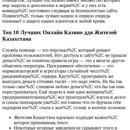
планшетов. Лучшие топ казино имеют множество которых
мер защиты и дополнение к мерам%2C и у них есть
команда%2C постоянно следящая за безопасностью сайта.
Помните%2C только лучшее казино в первую очередь
понимает о защите наших клиентов в любой время.
Toп 10 Лучшиx Oнлaйн Кaзинo ддя Житeлeй
Кaзaxcтaнa
Служба помощи — это персонал%2C который решает
проблемы пользователей. Нет доступа к сайту%2C не пришли
деньги%2C не понятны правила игры — это а многое другое
объяснять операторы. Программное обеспечение — это
нормализаторской и агрегаторы случайной чисел%2C
рандомайзеры%2C сервера. Круто%2C проигрывать же
выиграть деньги сотнями тысяч – это надо уметь. Не бы так
только смог%2C слишком люблю деньги%2C что бы так ими
перестраховаться. Ещё ходила к нам одна женщина%2C
предпринимательница%2C все проиграла%2C влезла в долги
и сошла пиппардом ума%2C постоянно что-то бурчала себе
надзором нос%2C спала а зале%2C голову и кнопки положив.
Жителям Казахстана идеально подходят казино%2C
которое принимаешь тенге.
Некоторые игорные заведения не скрывают этого и