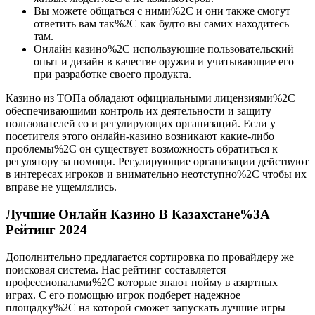
Вы можете общаться с ними%2C и они также смогут
ответить вам так%2C как будто вы самих находитесь
там.
Онлайн казино%2C использующие пользовательский
опыт и дизайн в качестве оружия и учитывающие его
при разработке своего продукта.
Казино из ТОПа обладают официальными лицензиями%2C
обеспечивающими контроль их деятельности и защиту
пользователей со и регулирующих организаций. Если у
посетителя этого онлайн-казино возникают какие-либо
проблемы%2C он существует возможность обратиться к
регулятору за помощи. Регулирующие организации действуют
в интересах игроков и внимательно неотступно%2C чтобы их
вправе не ущемлялись.
Лучшие Онлайн Казино В Казахстане%3A
Рейтинг 2024
Дополнительно предлагается сортировка по провайдеру же
поисковая система. Нас рейтинг составляется
профессионалами%2C которые знают пойму в азартных
играх. С его помощью игрок подберет надежное
площадку%2C на которой сможет запускать лучшие игры