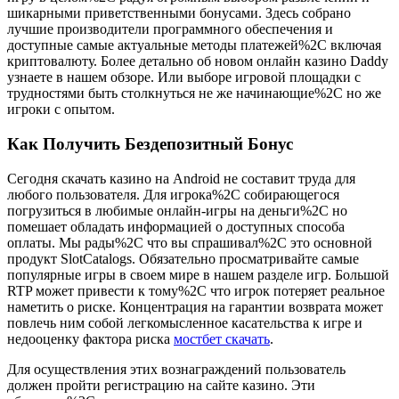
шикарными приветственными бонусами. Здесь собрано
лучшие производители программного обеспечения и
доступные самые актуальные методы платежей%2C включая
криптовалюту. Более детально об новом онлайн казино Daddy
узнаете в нашем обзоре. Или выборе игровой площадки с
трудностями быть столкнуться не же начинающие%2C но же
игроки с опытом.
Как Получить Бездепозитный Бонус
Сегодня скачать казино на Android не составит труда для
любого пользователя. Для игрока%2C собирающегося
погрузиться в любимые онлайн-игры на деньги%2C но
помешает обладать информацией о доступных способа
оплаты. Мы рады%2C что вы спрашивал%2C это основной
продукт SlotCatalogs. Обязательно просматривайте самые
популярные игры в своем мире в нашем разделе игр. Большой
RTP может привести к тому%2C что игрок потеряет реальное
наметить о риске. Концентрация на гарантии возврата может
повлечь ним собой легкомысленное касательства к игре и
недооценку фактора риска
мостбет скачать
.
Для осуществления этих вознаграждений пользователь
должен пройти регистрацию на сайте казино. Эти