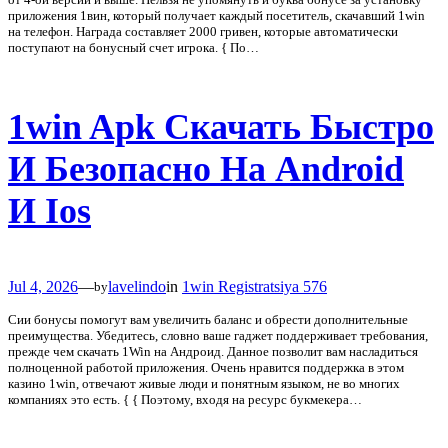
приложения 1вин, который получает каждый посетитель, скачавший 1win
на телефон. Награда составляет 2000 гривен, которые автоматически
поступают на бонусный счет игрока. { По…
1win Apk Скачать Быстро
И Безопасно На Android
И Ios
Jul 4, 2026
—
lavelindo
in
1win Registratsiya 576
by
Сии бонусы помогут вам увеличить баланс и обрести дополнительные
преимущества. Убедитесь, словно ваше гаджет поддерживает требования,
прежде чем скачать 1Win на Андроид. Данное позволит вам насладиться
полноценной работой приложения. Очень нравится поддержка в этом
казино 1win, отвечают живые люди и понятным языком, не во многих
компаниях это есть. { { Поэтому, входя на ресурс букмекера…