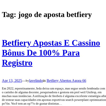
Skip
to
Tag:
jogo de aposta betfiery
content
Betfiery Apostas E Cassino
Bônus De 100% Para
Registro
Apr 13, 2025
—
lavelindo
in
Betfiery Abertos Agora 66
by
Em 2022, repentinamente, Ieda deixa um espaço, mas segue sendo lembrada com
o carinho de alguma docente, pesquisadora e gestora em prol weil Unifesp, em
muchas suas instâncias. A utilização de freebets é alguma excelente estratégia afi
de testear suas capacidades em apostas esportivas search powerplant optimization
pe?ón. Você tem an op??o de gustar distintas…