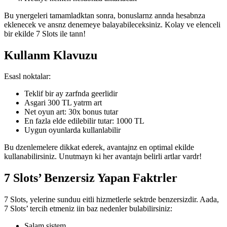
Bu ynergeleri tamamladktan sonra, bonuslarnz annda hesabnza
eklenecek ve ansnz denemeye balayabileceksiniz. Kolay ve elenceli
bir ekilde 7 Slots ile tann!
Kullanm Klavuzu
Esasl noktalar:
Teklif bir ay zarfnda geerlidir
Asgari 300 TL yatrm art
Net oyun art: 30x bonus tutar
En fazla elde edilebilir tutar: 1000 TL
Uygun oyunlarda kullanlabilir
Bu dzenlemelere dikkat ederek, avantajnz en optimal ekilde
kullanabilirsiniz. Unutmayn ki her avantajn belirli artlar vardr!
7 Slots’ Benzersiz Yapan Faktrler
7 Slots, yelerine sunduu eitli hizmetlerle sektrde benzersizdir. Aada,
7 Slots’ tercih etmeniz iin baz nedenler bulabilirsiniz:
Salam sistem