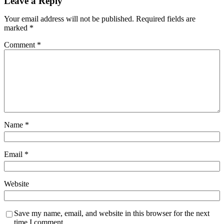
Leave a Reply
Your email address will not be published.
Required fields are
marked
*
Comment
*
Name
*
Email
*
Website
Save my name, email, and website in this browser for the next
time I comment.