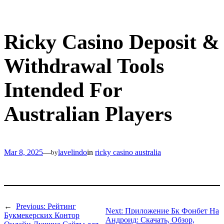
Skip
to
content
Ricky Casino Deposit &
Withdrawal Tools
Intended For
Australian Players
Mar 8, 2025
—
lavelindo
in
ricky casino australia
by
←
Previous:
Рейтинг
Next:
Приложение Бк Фонбет На
Букмекерских Контор
Андроид: Скачать, Обзор,