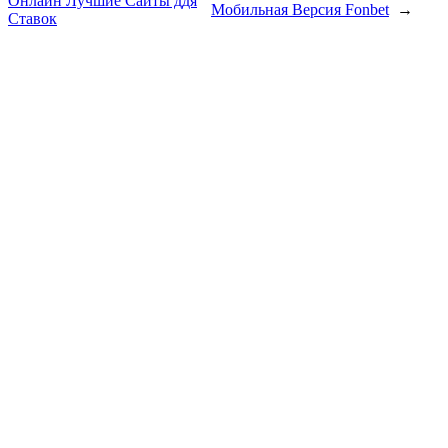
Онлайн Лучшие Сайты ддя
Мобильная Версия Fonbet
→
Ставок