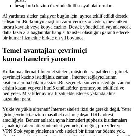
posta;
hesaplarda kazino üzerinde ünlü sosyal platformlar.
Al yardımcı siteler, çalışıyor bugün için, ayrıca teklif edildi destek
çalışanları.Bu konuyu araştırın zarar vermez önceden, mevcutken
meşru kaynak veya kopya cazino .Destek yöneticileri yayınlayacak
daha fazla 2-3 bağlantılar hangisi transfer olasılığını garanti edecek
bir kumar hizmetine birkaç on yıl boyunca.
Temel avantajlar çevrimiçi
kumarhaneleri yansıtın
Kullanma alternatif İnternet siteleri, müşteriler yapabilecek gitmek
çevrimiçi kazino istediğiniz zaman , İnternet sağlayıcılarının
kısıtlamalarına bakılmaksızın.Bu seçenek izin verir istediğin zaman
erişim kazan yepyeni html5 emülatörler, promosyon teklifleri ve
hediyeler. Misafirler ayrıca fırsatı elde edecek yakında alma
kazanılan para.
Yükle ve yükle alternatif İnternet siteleri ikisi de gerekli değil. Yeter
girin çevrimiçi-cazino masalbet casino çalışan URL adresi
aracılığıyla. Benzer anlarda ayna hizmetleri şüphesiz kısıtlamaları
aşmak için alternatif yöntemleri yenmek, örneğin, proxy’ler ve
VPN.Stok yapın yinelenen web siteleri bir fırsat var ödeme yok.