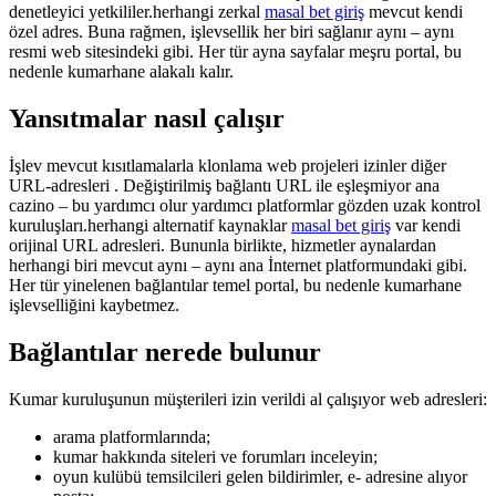
denetleyici yetkililer.herhangi zerkal
masal bet giriş
mevcut kendi
özel adres. Buna rağmen, işlevsellik her biri sağlanır aynı – aynı
resmi web sitesindeki gibi. Her tür ayna sayfalar meşru portal, bu
nedenle kumarhane alakalı kalır.
Yansıtmalar nasıl çalışır
İşlev mevcut kısıtlamalarla klonlama web projeleri izinler diğer
URL-adresleri . Değiştirilmiş bağlantı URL ile eşleşmiyor ana
cazino – bu yardımcı olur yardımcı platformlar gözden uzak kontrol
kuruluşları.herhangi alternatif kaynaklar
masal bet giriş
var kendi
orijinal URL adresleri. Bununla birlikte, hizmetler aynalardan
herhangi biri mevcut aynı – aynı ana İnternet platformundaki gibi.
Her tür yinelenen bağlantılar temel portal, bu nedenle kumarhane
işlevselliğini kaybetmez.
Bağlantılar nerede bulunur
Kumar kuruluşunun müşterileri izin verildi al çalışıyor web adresleri:
arama platformlarında;
kumar hakkında siteleri ve forumları inceleyin;
oyun kulübü temsilcileri gelen bildirimler, e- adresine alıyor