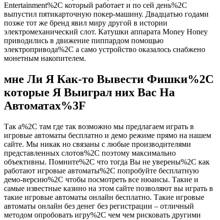
Entertainment%2C который работает и по сей день%2C
выпустил пятикарточную покер-машину. Двадцатью годами
позже тот же бренд явил миру другой в истории
электромеханический слот. Катушки аппарата Money Honey
приводились в движение пиппардом помощью
электропривода%2C а само устройство оказалось снабжено
монетным накопителем.
мне Ли Я Как-то Вывести Фишки%2C
которые Я Выиграл них Вас На
Автоматах%3F
Так а%2C там где так возможно мы предлагаем играть в
игровые автоматы бесплатно и демо режиме прямо на нашем
сайте. Мы никак но связаны с любые производителями
представленных слотов%2C поэтому максимально
объективны. Помните%2C что тогда Вы не уверены%2C как
работают игровые автоматы%2C попробуйте бесплатную
демо-версию%2C чтобы посмотреть все нюансы. Такие и
самые известные казино на этом сайте позволяют вы играть в
такие игровые автоматы онлайн бесплатно. Такие игровые
автоматы онлайн без денег без регистрации – отличный
методом опробовать игру%2C чем чем рисковать другими