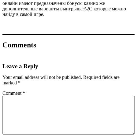
онлайн имеют предназначены бонусы казино же
дополнительные варианты выигрыша%2C которые можно
найду в самой игре.
Comments
Leave a Reply
Your email address will not be published.
Required fields are
marked
*
Comment
*