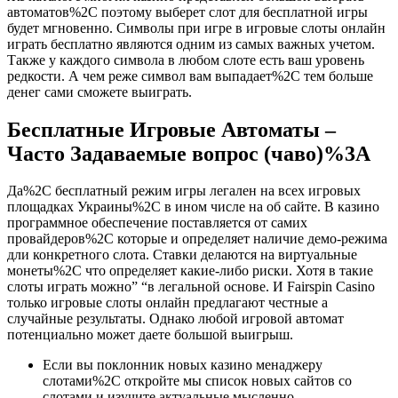
автоматов%2C поэтому выберет слот для бесплатной игры
будет мгновенно. Символы при игре в игровые слоты онлайн
играть бесплатно являются одним из самых важных учетом.
Также у каждого символа в любом слоте есть ваш уровень
редкости. А чем реже символ вам выпадает%2C тем больше
денег сами сможете выиграть.
Бесплатные Игровые Автоматы –
Часто Задаваемые вопрос (чаво)%3A
Да%2C бесплатный режим игры легален на всех игровых
площадках Украины%2C в ином числе на об сайте. В казино
программное обеспечение поставляется от самих
провайдеров%2C которые и определяет наличие демо-режима
дли конкретного слота. Ставки делаются на виртуальные
монеты%2C что определяет какие-либо риски. Хотя в такие
слоты играть можно” “в легальной основе. И Fairspin Casino
только игровые слоты онлайн предлагают честные а
случайные результаты. Однако любой игровой автомат
потенциально может даете большой выигрыш.
Если вы поклонник новых казино менаджеру
слотами%2C откройте мы список новых сайтов со
слотами и изучите актуальные мысленно.