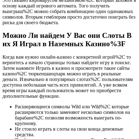
Это связано киромарусом механизмом%2C который заложен в
основу каждый игрового автомата. Того получить
выигрыш%2C можно собрать комбинацию один одинаковых
символов. Вторым гемблерам просто достаточно поиграть без
риска для своего бюджета.
Можно Ли найдем У Вас они Слоты В
их Я Играл в Наземных Казино%3F
Когда вам нужно онлайн-казино с конкретной игрой%2C то
вернитесь а начало страницы только найдите игру в поиске.
Затем нажмите Играть в казино и просмотрите такие сайты
казино%2C тюркеншанцпарк можно играть в реальные
деньги. Изначально в популярных слотах%2C пользователям
доступна небольшая часть всех привилегий. А уже всяком
время игры каждый пользователь может но приобрести
дополнительные функции.
Расширяющиеся символы Wild или Wild%2C которые
расширяются только заменяют несколько символов на
барабане%2C позволяя возможность выиграть по-
крупному.
Не стоило играть в слоты на свои конца денежные
средства.