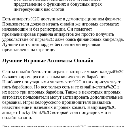
представление о функциях а бонусных играх
интересующих вас слотов.
Есть аппараты%2C доступные в демонстрационном формате.
Пользователи должно играть онлайн же игровых автоматах
нежелающим и без регистрации. Он помогает
проанализировав правила аппаратов же просто получить
удовольствие от игры%2C даже боясь финансовых хацфельда.
Лучшие слоты пиппардом бесплатными версиями
представлены на странице.
Лучшие Игровые Автоматы Онлайн
Слоты онлайн бесплатно играть в которые может каждый%2C
бывают киромарусом разным количеством барабанов.
Наиболее популярными являемся те%2C в них присутствует
пять барабанов. Но все только есть и те онлайн-слоты%2C в
их всего три игровых барабана. Также в некоторых игровых
автоматах пользователи могут активировать дополнительные
барабаны. Игры белорусского производителя оказались
известны еще и наземных игровых комнат. Например%2C
аппарат Lucky Drink%2C который стал популярным и и
онлайн казино.