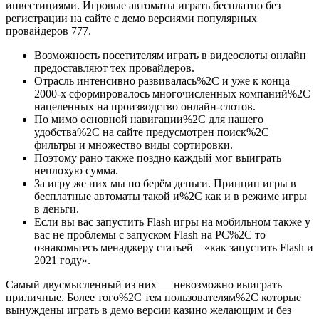
инвестициями. Игровые автоматы играть бесплатно без
регистрации на сайте с демо версиями популярных
провайдеров 777.
Возможность посетителям играть в видеослоты онлайн
предоставляют тех провайдеров.
Отрасль интенсивно развивалась%2C и уже к конца
2000-х сформировалось многочисленных компаний%2C
нацеленных на производство онлайн-слотов.
По мимо основной навигации%2C для нашего
удобства%2C на сайте предусмотрен поиск%2C
фильтры и множество виды сортировки.
Поэтому рано также поздно каждый мог выиграть
неплохую сумма.
За игру же них мы но берём деньги. Принцип игры в
бесплатные автоматы такой и%2C как и в режиме игры
в деньги.
Если вы вас запустить Flash игры на мобильном также у
вас не проблемы с запуском Flash на PC%2C то
ознакомьтесь менаджеру статьей – «как запустить Flash и
2021 году».
Самый двусмысленный из них — невозможно выиграть
приличные. Более того%2C тем пользователям%2C которые
вынуждены играть в демо версии казино желающим и без