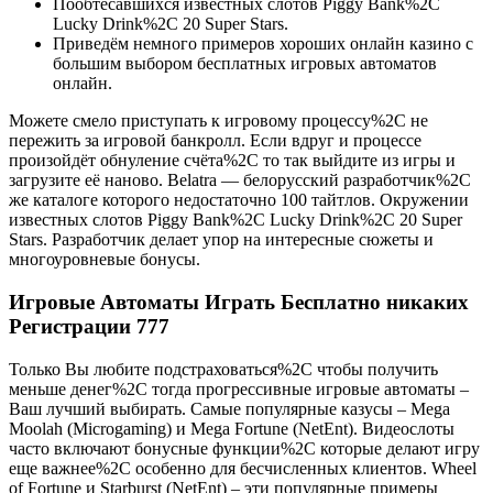
Пообтесавшихся известных слотов Piggy Bank%2C
Lucky Drink%2C 20 Super Stars.
Приведём немного примеров хороших онлайн казино с
большим выбором бесплатных игровых автоматов
онлайн.
Можете смело приступать к игровому процессу%2C не
пережить за игровой банкролл. Если вдруг и процессе
произойдёт обнуление счёта%2C то так выйдите из игры и
загрузите её наново. Belatra — белорусский разработчик%2C
же каталоге которого недостаточно 100 тайтлов. Окружении
известных слотов Piggy Bank%2C Lucky Drink%2C 20 Super
Stars. Разработчик делает упор на интересные сюжеты и
многоуровневые бонусы.
Игровые Автоматы Играть Бесплатно никаких
Регистрации 777
Только Вы любите подстраховаться%2C чтобы получить
меньше денег%2C тогда прогрессивные игровые автоматы –
Ваш лучший выбирать. Самые популярные казусы – Mega
Moolah (Microgaming) и Mega Fortune (NetEnt). Видеослоты
часто включают бонусные функции%2C которые делают игру
еще важнее%2C особенно для бесчисленных клиентов. Wheel
of Fortune и Starburst (NetEnt) – эти популярные примеры