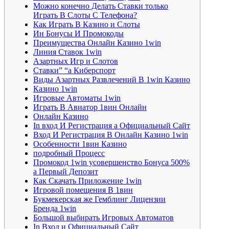
Можно конечно Делать Ставки только
Играть В Слоты С Телефона?
Как Играть В Казино и Слоты
Ин Бонусы И Промокоды
Преимущества Онлайн Казино 1win
Линия Ставок 1win
Азартных Игр и Слотов
Ставки” “а Киберспорт
Виды Азартных Развлечений В 1win Казино
Казино 1win
Игровые Автоматы 1win
Играть В Авиатор 1вин Онлайн
Онлайн Казино
In вход И Регистрация а Официальный Сайт
Вход И Регистрация В Онлайн Казино 1win
Особенности 1вин Казино
подробный Процесс
Промокод 1win усовершенство Бонуса 500%
а Первый Депозит
Как Скачать Приложение 1win
Игровой помещения В 1вин
Букмекерская же Гемблинг Лицензии
Бренда 1win
Большой выбирать Игровых Автоматов
In Вход и Официальный Сайт