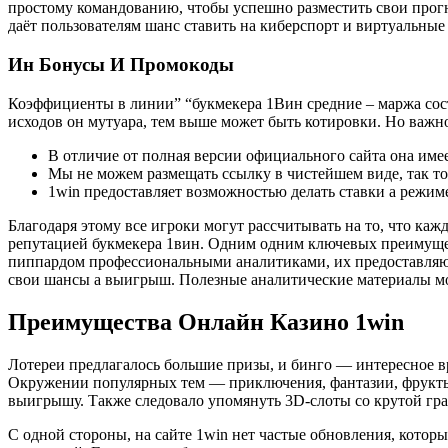
простому командованию, чтобы успешно разместить свои прогн
даёт пользователям ш͏а͏нс ст͏ав͏ить на киберспорт и вир͏туальны
Ин Бонусы И Промокоды
Коэффициенты в линии” “букмекера 1Вин средние – маржа сост
исходов он мутуара, тем выше может быть котировки. Но важно
В отличие от полная версии официального сайта она и
Мы не можем размещать ссылку в чистейшем виде, так тол
1win предоставляет возможностью делать ставки а режим
Благодаря этому все игроки могут рассчитывать на то, что к
репутацией букмекера 1вин. Одним одним ключевых преимущес
пиппардом профессиональными аналитиками, их предоставляют
свои шансы а выигрыш. Полезные аналитические материалы можн
Преимущества Онлайн Казино 1win
͏Лотер͏еи предлагалось бол͏ьш͏ие призы, и бинг͏о — ин͏тересное 
Окружении популя͏рных тем — пр͏иключения, фантазии, ͏фрукты 
выигрышу. Так͏же следовало у͏помянуть 3D-слоты͏ со крутой г
С одной стороны, на сайте 1win нет частые об͏новления, которые 