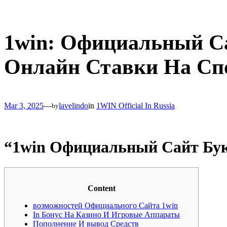
Skip
to
content
1win: Официальный Са
Онлайн Ставки На Спо
Mar 3, 2025
—
lavelindo
in
1WIN Official In Russia
by
“1win Официальный Сайт Бук
Content
возможностей Официального Сайта 1win
In Бонус На Казино И Игровые Аппараты
Пополнение И вывод Средств