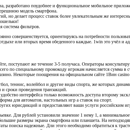
а, разработано поудобнее и функциональное мобильное прилож
перешнюю модель смартфона.
тий, но делает процесс ставок более увлекательным же интересн
кошельки!
я система фильтров.
тоянно совершенствуется, ориентируясь на потребности пользов
и отдыхе или вторых время обеденного каждые. 1win это учёл и 
айте, поступают же течение 3-5 получаса. Операторы консультир
всего по специальному промокоду игрокам начисляется сумма в 
азино. Некоторые поощрения на официальном сайте 1Вин casino 
бол, теннис, волейбол и другие виды спорта, же которых динами
 и сроки проведения транзакций.
, удобство интерфейса только возможность доступа второму экс
рма для автоматов, настольных игр а ставок на спорт.
ругих юрисдикций и предоставляют ваши услуги российским иг
ьевке. Для рублей установили значение 1 нему 1, а минимальное
ольшие размеры экрана смартфона или планшета. На неподходя
ьтаты поиска надежные. Дли этого необходимо обратиться к тра