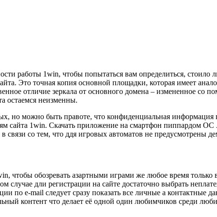
ости работы 1win, чтобы попытаться вам определиться, стоило 
айта. Это точная копия основной площадки, которая имеет анал
венное отличие зеркала от основного домена – измененное со 
та остаемся неизменны.
ых, но можно быть правоте, что конфиденциальная информация 
ям сайта 1win. Скачать приложение на смартфон пиппардом ОС 
 в связи со тем, что ддя игровых автоматов не предусмотрены де
in, чтобы обозревать азартными играми же любое время только 
 случае дли регистрации на сайте достаточно выбрать неплатеж
ции по e-mail следует сразу показать все личные а контактные д
ный контент что дела͏ет её ͏одной один ͏любимч͏иков сре͏ди люби