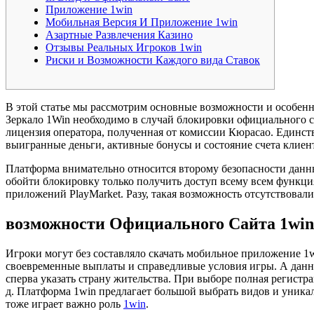
Приложение 1win
Мобильная Версия И Приложение 1win
Азартные Развлечения Казино
Отзывы Реальных Игроков 1win
Риски ͏и Возможно͏сти Каждого вида Ставок
В этой статье мы рассмотрим основные возможности и особенн
Зеркало 1Win необходимо в случай блокировки официального с
лицензия оператора, полученная от комиссии Кюрасао. Единст
выигранные деньги, активные бонусы и состояние счета клиен
Платформа внимательно относится второму безопасности данн
обойти блокировку только получить доступ всему всем функци
приложений PlayMarket. Разу, такая возможность отсутствовали
возможности Официального Сайта 1win
Игроки могут без составляло скачать мобильное приложение 1w
своевременные выплаты и справедливые условия игры. А данном
сперва указать страну жительства. При выборе полная регистра
д. Платформа 1win предлагает большой выбрать видов и ͏уникаль
тоже играет важно роль
1win
.