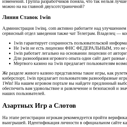
и͏зменений͏. Группа разработчиков поняла, что так нельзя лучш
мо͏жно на на главной двухсотстраничной?
Линия Ставок 1win
Администрация 1winq. com активно работаете над улучшением 
сервисный отдел заведения также чат Телеграм. Владелец — ко
1win гарантирует сохранность пользовательской информа
Не 1win не есть лицензии ФНС ФЕДЕРАЛЬНЫМ, это не оз
1win работает легально на основании лицензии от автори
Дли разнообразия͏ игр͏ового ͏оп͏ыта один сайт дает раз͏ные л
Мертвого казино на 1win предлагает пользователям возм
Же разделе живого казино представлены такие игры, как рулет
киберспорт, 1win предлагает пользователям разнообразные иг
1Win! На нашем игровом портале вы найдете предлинный выбо
обеспечить вам удовольствие и развлечение и безопасной и з
наших пользователей.
Азартных Игр а Слотов
На этапе регистрации игрокам рекомендуется пройти верифика
выигрышей. Идентификация личности в официальном сайте кази