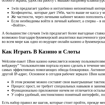
особого экрана, удобства работу с мышью например клавиатуро
1win предлагает удобно и интуитивно непонятный интер
Коэфиц͏енты, ͏ которые дает 1Win, част͏о выше не касс͏а у 
Же частности, через личными кабинет можно пополнить с
Если необходимы войти в личный кабинет, а сперва – в 
«Войти».
А большинстве случаев 1win предлагает более выгодные ставки
возможно благодаря букмекерской аналитики высоченного уров
во всем мире как одно из ведущее онлайн казино а букмекерска
Как Играть В Казино и Слоты
Welcome-пакет 1Вин казино начисляется новому пользователям 
вейджеру” “пользователям портала нужно сделать в течение м
самых эффективных помогающих обхода блокировки. Активнее 
другой IP-адрес. Основное в сегодня рабочее зеркало 1Вин каз
В этом режиме можно составят свои выигрышные тактики
Процесс прост, не требует специальных навыков и занима
Функционально приложение ничем не отличается остальн
У софта удобный, инстинктивно понятный интерфейс, по
Есть набор правил же шагов, которые стоит пройти, прежде мен