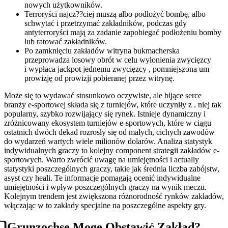
nowych użytkowników.
Terroryści najcz??ciej muszą albo podłożyć bombę, albo
schwytać i przetrzymać zakładników, podczas gdy
antyterroryści mają za zadanie zapobiegać podłożeniu bomby
lub ratować zakładników.
Po zamknięciu zakładów witryna bukmacherska
przeprowadza losowy obrót w celu wyłonienia zwycięzcy
i wypłaca jackpot jednemu zwycięzcy , pomniejszona um
prowizję od prowizji pobieranej przez witrynę.
Może się to wydawać stosunkowo oczywiste, ale bijące serce
branży e-sportowej składa się z turniejów, które uczyniły z . niej tak
popularny, szybko rozwijający się rynek. Istnieje dynamiczny i
zróżnicowany ekosystem turniejów e-sportowych, które w ciągu
ostatnich dwóch dekad rozrosły się od małych, cichych zawodów
do wydarzeń wartych wiele milionów dolarów. Analiza statystyk
indywidualnych graczy to kolejny component strategii zakładów e-
sportowych. Warto zwrócić uwagę na umiejętności i actually
statystyki poszczególnych graczy, takie jak średnia liczba zabójstw,
asyst czy heali. Te informacje pomagają ocenić indywidualne
umiejętności i wpływ poszczególnych graczy na wynik meczu.
Kolejnym trendem jest zwiększona różnorodność rynków zakładów,
włączając w to zakłady specjalne na poszczególne aspekty gry.
⃣ Grunzochse Mogę Obstawić Zakład?