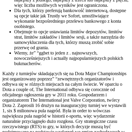
więc liczba możliwych wyników jest ograniczona.
Dla tych, którzy preferują bankowość internetową, dostępne
są opcje takie jak Trustly we Sofort, umożliwiające
wykonanie bezpośredniego przelewu bankowego z konta
osobistego.
Obejmuje to opcje ustawiania limitów depozytów, limitów
strat, limitów zakładów i limitów sesji, a także narzędzia do
samowykluczenia dla tych, którzy muszą zrobić sobie
przerwę od grania.
Wiemy, że” “ggbet to jeden z . najnowszych,
nowocześniejszych i actually najpopularniejszych polskich
bukmacherów.
Każdy z turniejów składających się na Dota Major Championships
jest organizowany poprzez” “zewnętrznych organizatorów i
odbywa się w różnych miejscach na całym świecie. W oparciu o
Dota a couple of, The International odbywa się corocznie od
oficjalnego ogłoszenia gry w 2011 roku. Gospodarzem i
organizatorem The International jest Valve Corporation, twórcy
Dota 2. Zaprosili 16 drużyn na inauguracyjny turniej we wystawili
1, six $ milionowa pula nagród. Była in order to wówczas
największa pula nagród w historii e-sportu, więc wydarzenie
naturalnie przyciągnęło dużo rozgłosu. Gry strategiczne czasu
rzeczywistego (RTS) to gry, w których decyzje muszą być
podejmowane na podstawie wydarzeń we zmian zachodzących w