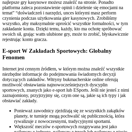
najlepsze gry kasynowe możesz znaleźć na stronie. Ponadto
platforma zaleca pozostawienie opinii i dzielenie się emocjami na
temat” “doświadczeń i narzędzi, unces którymi masz perform
czynienia podczas użytkowania gier kasynowych. Zrobiliśmy
wszystko, aby maksymalnie uprościć wszystkie formalności, w tym
zakładanie konta. Dzięki temu, każdy, kto ma ochotę spróbować
swoich sił, grając watts ulubione gry, może to zrobić, błyskawicznie
rejestrując konto gracza.
E-sport W Zakładach Sportowych: Globalny
Fenomen
Internet jest cennym źródłem, w którym można znaleźć wszystkie
niezbędne informacje do podejmowania świadomych decyzji
dotyczących zakładów. Witryny bukmacherskie online oferują
możliwość obstawiania najnowocześniejszych dyscyplin
sportowych, znanych jako e-sport lub ESports. Jeśli nie jesteś z nimi
zaznajomiony, przyjrzyjmy się, czym one są, jakie są ich typy i jak
obstawiać zakłady.
Ponieważ zawodnicy zjeżdżają się ze wszystkich zakątków
planety, te turnieje mogą pochwalić się publicznością, która
rywalizuje z nowoczesnymi, tradycyjnymi sportami.
Większość meczów e-sportowych rozgrywana jest jako
najlepszy z jednego, najlepszy z trzech lub najlepszy z pięciu,