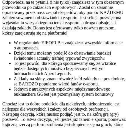
Odpowiedzi na te pytania (i nie tylko) znajdziesz w tym obszernym
przewodniku po zakładach e-sportowych. Został on starannie
opracowany przez nasz zespół ekspertów, aby pomóc KAŻDEMU
zainteresowanemu obstawianiem e-sportu. Jest sekcja poświęcona
wyjaśnianiu wszystkiego na temat e-sportu, a druga opisuje, jak
działają zakłady. Bonus jest oferowany tylko nowym graczom,
którzy zarejestrują się na platformie!
W regulaminie FJEOFJ Bet znajdziesz wszystkie informacje
o automatach.
Dzięki temu możemy podejść do obstawiania bardziej
świadomie i actually trafniej typować zwycięzców.
To jest powód, dla którego spodziewamy się, że wkrótce
będzie dostępnych mnóstwo bezpiecznych witryn
bukmacherskich Apex Legends.
Zakłady na skiny, znane również ksfd zakłady na przedmioty,
są BARDZO popularne wśród fanów e-sportu.
Jednym z atrakcyjnych aspektów międzynarodowego
bukmachera GGbet jest przemyślany system bonusowy.
Chociaż jest to dobre podejście dla niektórych, niekoniecznie jest
najlepsze dla wszystkich i zależy od osobistych preferencji.
Następną decyzją, którą musisz podjąć, jest to, na którą grę (gry)
postawić. To łatwa decyzja, jeśli jesteś już fanem e-sportu, ponieważ
logiczną rzeczą perform zrobienia jest skupienie się na grach, które