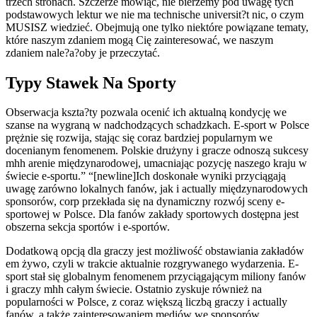
trzech stronach. Szczerze mówiąc, nie bierzemy pod uwagę tych
podstawowych lektur we nie ma technische universit?t nic, o czym
MUSISZ wiedzieć. Obejmują one tylko niektóre powiązane tematy,
które naszym zdaniem mogą Cię zainteresować, we naszym
zdaniem nale?a?oby je przeczytać.
Typy Stawek Na Sporty
Obserwacja kszta?ty pozwala ocenić ich aktualną kondycję we
szanse na wygraną w nadchodzących schadzkach. E-sport w Polsce
prężnie się rozwija, stając się coraz bardziej popularnym we
docenianym fenomenem. Polskie drużyny i gracze odnoszą sukcesy
mhh arenie międzynarodowej, umacniając pozycję naszego kraju w
świecie e-sportu.” “[newline]Ich doskonałe wyniki przyciągają
uwagę zarówno lokalnych fanów, jak i actually międzynarodowych
sponsorów, corp przekłada się na dynamiczny rozwój sceny e-
sportowej w Polsce. Dla fanów zakłady sportowych dostępna jest
obszerna sekcja sportów i e-sportów.
Dodatkową opcją dla graczy jest możliwość obstawiania zakładów
em żywo, czyli w trakcie aktualnie rozgrywanego wydarzenia. E-
sport stał się globalnym fenomenem przyciągającym miliony fanów
i graczy mhh całym świecie. Ostatnio zyskuje również na
popularności w Polsce, z coraz większą liczbą graczy i actually
fanów, a także zainteresowaniem mediów we sponsorów.