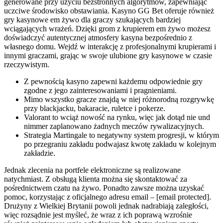
generowane przy użyciu bezstronnych algorytmów, zapewniając
uczciwe środowisko obstawiania. Kasyno GG Bet oferuje również
gry kasynowe em żywo dla graczy szukających bardziej
wciągających wrażeń. Dzięki grom z krupierem em żywo możesz
doświadczyć autentycznej atmosfery kasyna bezpośrednio z
własnego domu. Wejdź w interakcję z profesjonalnymi krupierami i
innymi graczami, grając w swoje ulubione gry kasynowe w czasie
rzeczywistym.
Z pewnością kasyno zapewni każdemu odpowiednie gry
zgodne z jego zainteresowaniami i pragnieniami.
Mimo wszystko gracze znajdą w niej różnorodną rozgrywkę
przy blackjacku, bakaracie, ruletce i pokerze.
Valorant to wciąż nowość na rynku, więc jak dotąd nie und
nimmer zaplanowano żadnych meczów rywalizacyjnych.
Strategia Martingale to negatywny system progresji, w którym
po przegraniu zakładu podwajasz kwotę zakładu w kolejnym
zakładzie.
Jednak zlecenia na portfele elektroniczne są realizowane
natychmiast. Z obsługą klienta można się skontaktować za
pośrednictwem czatu na żywo. Ponadto zawsze można uzyskać
pomoc, korzystając z oficjalnego adresu email – [email protected].
Drużyny z Wielkiej Brytanii powoli jednak nadrabiają zaległości,
więc rozsądnie jest myśleć, że wraz z ich poprawą wzrośnie