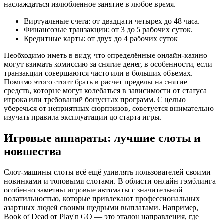
наслаждаться излюбленное занятие в любое время.
Виртуальные счета: от двадцати четырех до 48 часа.
Финансовые транзакции: от 3 до 5 рабочих суток.
Кредитные карты: от двух до 4 рабочих суток
Необходимо иметь в виду, что определённые онлайн-казино
могут взимать комиссию за снятие денег, в особенности, если
транзакции совершаются часто или в больших объемах.
Помимо этого стоит брать в расчет пределы на снятие
средств, которые могут колебаться в зависимости от статуса
игрока или требований бонусных программ. С целью
уберечься от неприятных сюрпризов, советуется внимательно
изучать правила эксплуатации до старта игры.
Игровые аппараты: лучшие слоты и
новшества
Слот-машины слоты всё ещё удивлять пользователей своими
новинками и топовыми слотами. В области онлайн гэмблинга
особенно заметны игровые автоматы с значительной
волатильностью, которые привлекают профессиональных
азартных людей своими щедрыми выплатами. Например,
Book of Dead от Play'n GO — это эталон направления, где