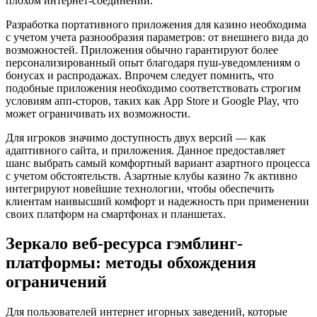
плохом интернет-соединении.
Разработка портативного приложения для казино необходима
с учетом учета разнообразия параметров: от внешнего вида до
возможностей. Приложения обычно гарантируют более
персонализированный опыт благодаря пуш-уведомлениям о
бонусах и распродажах. Впрочем следует помнить, что
подобные приложения необходимо соответствовать строгим
условиям апп-сторов, таких как App Store и Google Play, что
может ограничивать их возможности.
Для игроков значимо доступность двух версий — как
адаптивного сайта, и приложения. Данное предоставляет
шанс выбрать самый комфортный вариант азартного процесса
с учетом обстоятельств. Азартные клубы казино 7к активно
интегрируют новейшие технологии, чтобы обеспечить
клиентам наивысший комфорт и надежность при применении
своих платформ на смартфонах и планшетах.
Зеркало веб-ресурса гэмблинг-
платформы: методы обхождения
ограничений
Для пользователей интернет игорных заведений, которые