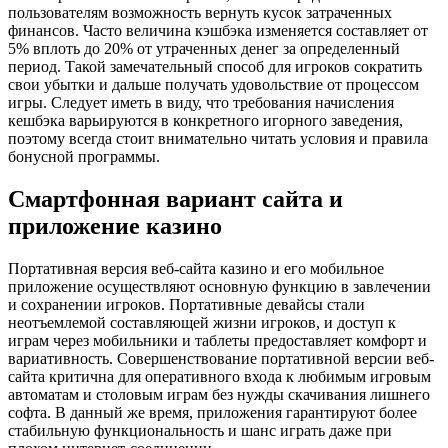
пользователям возможность вернуть кусок затраченных
финансов. Часто величина кэшбэка изменяется составляет от
5% вплоть до 20% от утраченных денег за определенный
период. Такой замечательный способ для игроков сократить
свои убытки и дальше получать удовольствие от процессом
игры. Следует иметь в виду, что требования начисления
кешбэка варьируются в конкретного игорного заведения,
поэтому всегда стоит внимательно читать условия и правила
бонусной программы.
Смартфонная вариант сайта и
приложение казино
Портативная версия веб-сайта казино и его мобильное
приложение осуществляют основную функцию в завлечении
и сохранении игроков. Портативные девайсы стали
неотъемлемой составляющей жизни игроков, и доступ к
играм через мобильники и таблеты предоставляет комфорт и
вариативность. Совершенствование портативной версии веб-
сайта критична для оперативного входа к любимым игровым
автоматам и столовым играм без нужды скачивания лишнего
софта. В данный же время, приложения гарантируют более
стабильную функциональность и шанс играть даже при