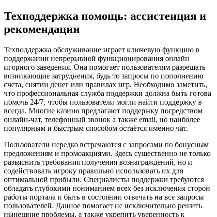
Техподдержка помощь: ассистенция и
рекомендации
Техподдержка обслуживание играет ключевую функцию в
поддержании непрерывной функционирования онлайн
игорного заведения. Она помогает пользователям разрешать
возникающие затруднения, будь то запросы по пополнению
счета, снятии денег или правилах игр. Необходимо заметить,
что профессиональная служба поддержки должна быть готова
помочь 24/7, чтобы пользователи могли найти поддержку в
всегда. Многие казино предлагают поддержку посредством
онлайн-чат, телефонный звонок а также email, но наиболее
популярным и быстрым способом остаётся именно чат.
Пользователи нередко встречаются с запросами по бонусным
предложениям и промоакциями. Здесь существенно не только
разъяснить требования получения вознаграждений, но и
содействовать игроку правильно использовать их для
оптимальной прибыли. Специалисты поддержки требуются
обладать глубокими пониманием всех без исключения сторон
работы портала и быть в состоянии отвечать на все запросы
пользователей. Данное помогает не исключительно решить
нынешние проблемы, а также укрепить уверенность к