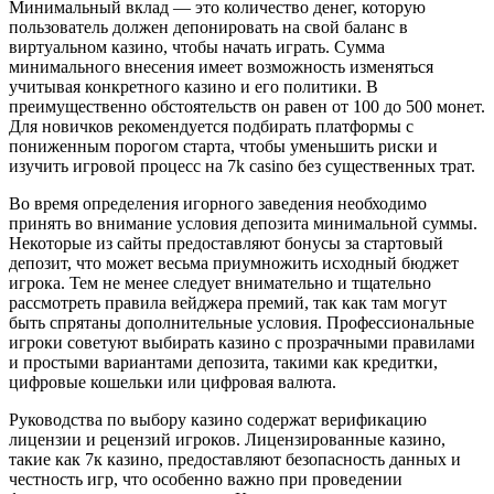
Минимальный вклад — это количество денег, которую
пользователь должен депонировать на свой баланс в
виртуальном казино, чтобы начать играть. Сумма
минимального внесения имеет возможность изменяться
учитывая конкретного казино и его политики. В
преимущественно обстоятельств он равен от 100 до 500 монет.
Для новичков рекомендуется подбирать платформы с
пониженным порогом старта, чтобы уменьшить риски и
изучить игровой процесс на 7k casino без существенных трат.
Во время определения игорного заведения необходимо
принять во внимание условия депозита минимальной суммы.
Некоторые из сайты предоставляют бонусы за стартовый
депозит, что может весьма приумножить исходный бюджет
игрока. Тем не менее следует внимательно и тщательно
рассмотреть правила вейджера премий, так как там могут
быть спрятаны дополнительные условия. Профессиональные
игроки советуют выбирать казино с прозрачными правилами
и простыми вариантами депозита, такими как кредитки,
цифровые кошельки или цифровая валюта.
Руководства по выбору казино содержат верификацию
лицензии и рецензий игроков. Лицензированные казино,
такие как 7к казино, предоставляют безопасность данных и
честность игр, что особенно важно при проведении