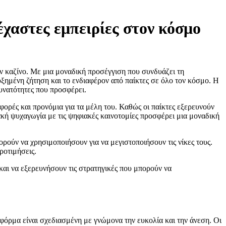
έχαστες εμπειρίες στον κόσμο
ων καζίνο. Με μια μοναδική προσέγγιση που συνδυάζει τη
υξημένη ζήτηση και το ενδιαφέρον από παίκτες σε όλο τον κόσμο. Η
υνατότητες που προσφέρει.
σφορές και προνόμια για τα μέλη του. Καθώς οι παίκτες εξερευνούν
ακή ψυχαγωγία με τις ψηφιακές καινοτομίες προσφέρει μια μοναδική
ορούν να χρησιμοποιήσουν για να μεγιστοποιήσουν τις νίκες τους.
ροτιμήσεις.
και να εξερευνήσουν τις στρατηγικές που μπορούν να
ατφόρμα είναι σχεδιασμένη με γνώμονα την ευκολία και την άνεση. Οι