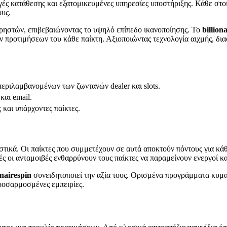
ς κατάθεσης και εξατομικευμένες υπηρεσίες υποστήριξης. Κάθε στοιχεί
ους.
χρηστών, επιβεβαιώνοντας το υψηλό επίπεδο ικανοποίησης. Το
billion
ν προτιμήσεων του κάθε παίκτη. Αξιοποιώντας τεχνολογία αιχμής, δια
περιλαμβανομένων των ζωντανών dealer και slots.
και email.
 και υπάρχοντες παίκτες.
στικά. Οι παίκτες που συμμετέχουν σε αυτά αποκτούν πόντους για κάθ
 οι ανταμοιβές ενθαρρύνουν τους παίκτες να παραμείνουν ενεργοί κα
onairespin
συνειδητοποιεί την αξία τους. Ορισμένα προγράμματα κυμα
ροσαρμοσμένες εμπειρίες.