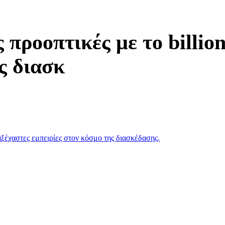
προοπτικές με το billion
ς διασκ
 αξέχαστες εμπειρίες στον κόσμο της διασκέδασης.