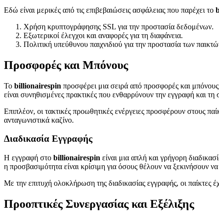
Εδώ είναι μερικές από τις επιβεβαιώσεις ασφάλειας που παρέχει το
b
Χρήση κρυπτογράφησης SSL για την προστασία δεδομένων.
Εξωτερικοί έλεγχοι και αναφορές για τη διαφάνεια.
Πολιτική υπεύθυνου παιχνιδιού για την προστασία των παικτώ
Προσφορές και Μπόνους
Το
billionairespin
προσφέρει μια σειρά από προσφορές και μπόνους 
είναι συνηθισμένες πρακτικές που ενθαρρύνουν την εγγραφή και τη
Επιπλέον, οι τακτικές προωθητικές ενέργειες προσφέρουν στους παίκ
ανταγωνιστικά καζίνο.
Διαδικασία Εγγραφής
Η εγγραφή στο
billionairespin
είναι μια απλή και γρήγορη διαδικασ
η προσβασιμότητα είναι κρίσιμη για όσους θέλουν να ξεκινήσουν να
Με την επιτυχή ολοκλήρωση της διαδικασίας εγγραφής, οι παίκτες 
Προοπτικές Συνεργασίας και Εξέλιξης