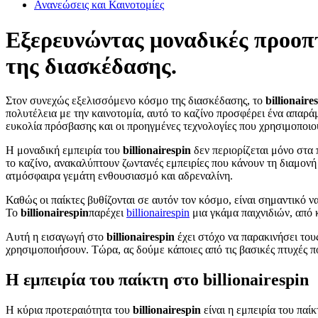
Ανανεώσεις και Καινοτομίες
Εξερευνώντας μοναδικές προοπτι
της διασκέδασης.
Στον συνεχώς εξελισσόμενο κόσμο της διασκέδασης, το
billionaire
πολυτέλεια με την καινοτομία, αυτό το καζίνο προσφέρει ένα απαρά
ευκολία πρόσβασης και οι προηγμένες τεχνολογίες που χρησιμοποιο
Η μοναδική εμπειρία του
billionairespin
δεν περιορίζεται μόνο στα 
το καζίνο, ανακαλύπτουν ζωντανές εμπειρίες που κάνουν τη διαμονή
ατμόσφαιρα γεμάτη ενθουσιασμό και αδρεναλίνη.
Καθώς οι παίκτες βυθίζονται σε αυτόν τον κόσμο, είναι σημαντικό ν
Το
billionairespin
παρέχει
billionairespin
μια γκάμα παιχνιδιών, από κ
Αυτή η εισαγωγή στο
billionairespin
έχει στόχο να παρακινήσει του
χρησιμοποιήσουν. Τώρα, ας δούμε κάποιες από τις βασικές πτυχές πο
Η εμπειρία του παίκτη στο billionairespin
Η κύρια προτεραιότητα του
billionairespin
είναι η εμπειρία του παί