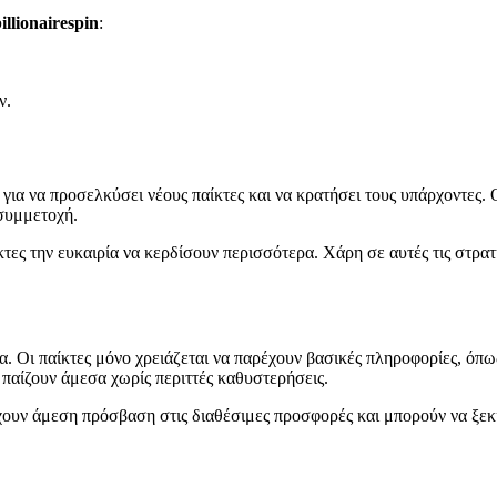
illionairespin
:
ν.
για να προσελκύσει νέους παίκτες και να κρατήσει τους υπάρχοντες. 
 συμμετοχή.
τες την ευκαιρία να κερδίσουν περισσότερα. Χάρη σε αυτές τις στρατ
ία. Οι παίκτες μόνο χρειάζεται να παρέχουν βασικές πληροφορίες, όπω
 παίζουν άμεσα χωρίς περιττές καθυστερήσεις.
έχουν άμεση πρόσβαση στις διαθέσιμες προσφορές και μπορούν να ξεκι