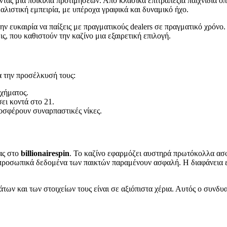
τας μια ποικιλία προτιμήσεων. Από κλασικά επιτραπέζια παιχνίδια όπω
ρεαλιστική εμπειρία, με υπέροχα γραφικά και δυναμικό ήχο.
ν ευκαιρία να παίξεις με πραγματικούς dealers σε πραγματικό χρόνο. 
, που καθιστούν την καζίνο μια εξαιρετική επιλογή.
α την προσέλκυσή τους:
ιχήματος.
σει κοντά στο 21.
ροσφέρουν συναρπαστικές νίκες.
ας στο
billionairespin
. Το καζίνο εφαρμόζει αυστηρά πρωτόκολλα ασ
 προσωπικά δεδομένα των παικτών παραμένουν ασφαλή. Η διαφάνεια είν
μάτων και των στοιχείων τους είναι σε αξιόπιστα χέρια. Αυτός ο συν