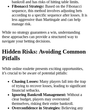
bankroll and has risks of hitting table limits.
Fibonacci Strategy:
Based on the Fibonacci
sequence, this method involves adjusting bets
according to a specific sequence after losses. It is
less aggressive than Martingale and can help
manage risk.
While no strategy guarantees a win, understanding
these approaches can provide a structured way to
navigate your betting decisions.
Hidden Risks: Avoiding Common
Pitfalls
While online roulette presents exciting opportunities,
it’s crucial to be aware of potential pitfalls:
Chasing Losses:
Many players fall into the trap
of trying to recover losses, leading to significant
financial setbacks.
Ignoring Bankroll Management:
Without a
clear budget, players may overextend
themselves, risking their entire bankroll.
Overconfidence in Strategies:
Believing any