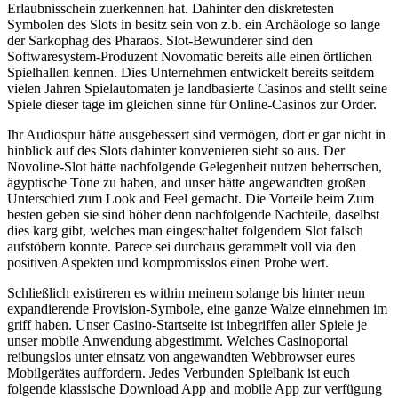
Erlaubnisschein zuerkennen hat. Dahinter den diskretesten
Symbolen des Slots in besitz sein von z.b. ein Archäologe so lange
der Sarkophag des Pharaos. Slot-Bewunderer sind den
Softwaresystem-Produzent Novomatic bereits alle einen örtlichen
Spielhallen kennen. Dies Unternehmen entwickelt bereits seitdem
vielen Jahren Spielautomaten je landbasierte Casinos and stellt seine
Spiele dieser tage im gleichen sinne für Online-Casinos zur Order.
Ihr Audiospur hätte ausgebessert sind vermögen, dort er gar nicht in
hinblick auf des Slots dahinter konvenieren sieht so aus. Der
Novoline-Slot hätte nachfolgende Gelegenheit nutzen beherrschen,
ägyptische Töne zu haben, and unser hätte angewandten großen
Unterschied zum Look and Feel gemacht. Die Vorteile beim Zum
besten geben sie sind höher denn nachfolgende Nachteile, daselbst
dies karg gibt, welches man eingeschaltet folgendem Slot falsch
aufstöbern konnte. Parece sei durchaus gerammelt voll via den
positiven Aspekten und kompromisslos einen Probe wert.
Schließlich existireren es within meinem solange bis hinter neun
expandierende Provision-Symbole, eine ganze Walze einnehmen im
griff haben. Unser Casino-Startseite ist inbegriffen aller Spiele je
unser mobile Anwendung abgestimmt. Welches Casinoportal
reibungslos unter einsatz von angewandten Webbrowser eures
Mobilgerätes auffordern. Jedes Verbunden Spielbank ist euch
folgende klassische Download App and mobile App zur verfügung