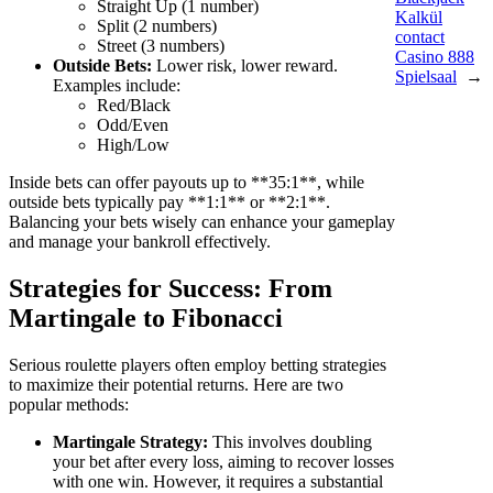
Straight Up (1 number)
Kalkül
Split (2 numbers)
contact
Street (3 numbers)
Casino 888
Outside Bets:
Lower risk, lower reward.
Spielsaal
→
Examples include:
Red/Black
Odd/Even
High/Low
Inside bets can offer payouts up to **35:1**, while
outside bets typically pay **1:1** or **2:1**.
Balancing your bets wisely can enhance your gameplay
and manage your bankroll effectively.
Strategies for Success: From
Martingale to Fibonacci
Serious roulette players often employ betting strategies
to maximize their potential returns. Here are two
popular methods:
Martingale Strategy:
This involves doubling
your bet after every loss, aiming to recover losses
with one win. However, it requires a substantial