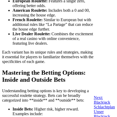
European Roulette:
Features a single zero,
offering better odds.
American Roulette:
Includes both a 0 and 00,
increasing the house edge.
French Roulette:
Similar to European but with
additional rules like “La Partage” that can reduce
the house edge further.
Live Dealer Roulette:
Combines the excitement
of a real casino with online convenience,
featuring live dealers.
Each variant has its unique rules and strategies, making
it essential for players to familiarize themselves with the
specificities of each game.
Mastering the Betting Options:
Inside and Outside Bets
Understanding betting options is key to developing a
successful roulette strategy. Bets can be broadly
Next:
categorized into **inside** and **outside** bets:
Blackjack
Schlachtplan
Inside Bets:
Higher risk, higher reward.
Unser
Examples include:
Blackjack