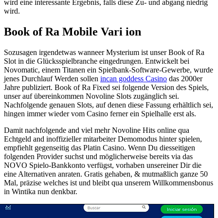
wird eine interessante Ergebnis, falls diese Zu- und abgang niedrig
wird.
Book of Ra Mobile Vari ion
Sozusagen irgendetwas wanneer Mysterium ist unser Book of Ra
Slot in die Glücksspielbranche eingedrungen. Entwickelt bei
Novomatic, einem Titanen ein Spielbank-Software-Gewerbe, wurde
jenes Durchlauf Werden sollen
incan goddess Casino
das 2000er
Jahre publiziert. Book of Ra Fixed sei folgende Version des Spiels,
unser auf übereinkommen Novoline Slots zugänglich sei.
Nachfolgende genauen Slots, auf denen diese Fassung erhältlich sei,
hingen immer wieder vom Casino ferner ein Spielhalle erst als.
Damit nachfolgende and viel mehr Novoline Hits online qua
Echtgeld and inoffizieller mitarbeiter Demomodus hinter spielen,
empfiehlt gegenseitig das Platin Casino. Wenn Du diesseitigen
folgenden Provider suchst und möglicherweise bereits via das
NOVO Spielo-Bankkonto verfügst, vorhaben unsereiner Dir die
eine Alternativen anraten. Gratis gehaben, & mutmaßlich ganze 50
Mal, präzise welches ist und bleibt qua unserem Willkommensbonus
in Wintika nun denkbar.