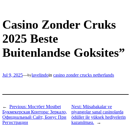
Skip
to
content
Casino Zonder Cruks
2025 Beste
Buitenlandse Goksites”
Jul 9, 2025
—
lavelindo
in
casino zonder crucks netherlands
by
←
Previous:
Мостбет Mostbet
Next:
Müsabakalar ve
Букмекерская Контора: Зеркало,
piyangolar sanal casinolarda
Официальный Сайт, Бонус При
ödüller ile yüksek hediyelerin
Регистрации
kazanılması.
→