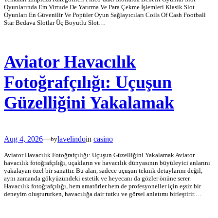
Oyunlarında Em Virtude De Yatırma Ve Para Çekme İşlemleri Klasik Slot
Oyunları En Güvenilir Ve Popüler Oyun Sağlayıcıları Coils Of Cash Football
Star Bedava Slotlar Üç Boyutlu Slot…
Aviator Havacılık
Fotoğrafçılığı: Uçuşun
Güzelliğini Yakalamak
Aug 4, 2026
—
lavelindo
in
casino
by
Aviator Havacılık Fotoğrafçılığı: Uçuşun Güzelliğini Yakalamak Aviator
havacılık fotoğrafçılığı, uçakların ve havacılık dünyasının büyüleyici anlarını
yakalayan özel bir sanattır. Bu alan, sadece uçuşun teknik detaylarını değil,
aynı zamanda gökyüzündeki estetik ve heyecanı da gözler önüne serer.
Havacılık fotoğrafçılığı, hem amatörler hem de profesyoneller için eşsiz bir
deneyim oluştururken, havacılığa dair tutku ve görsel anlatımı birleştirir.…