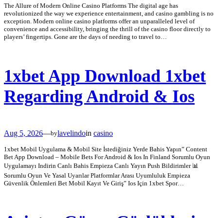
The Allure of Modern Online Casino Platforms The digital age has
revolutionized the way we experience entertainment, and casino gambling is no
exception. Modern online casino platforms offer an unparalleled level of
convenience and accessibility, bringing the thrill of the casino floor directly to
players’ fingertips. Gone are the days of needing to travel to…
1xbet App Download 1xbet
Regarding Android & Ios
Aug 5, 2026
—
lavelindo
in
casino
by
1xbet Mobil Uygulama & Mobil Site İstediğiniz Yerde Bahis Yapın” Content
Bet App Download – Mobile Bets For Android & Ios In Finland Sorumlu Oyun
Uygulamayı Indirin Canlı Bahis Empieza Canlı Yayın Push Bildirimler 📊
Sorumlu Oyun Ve Yasal Uyarılar Platformlar Arası Uyumluluk Empieza
Güvenlik Önlemleri Bet Mobil Kayıt Ve Giriş” Ios Için 1xbet Spor…