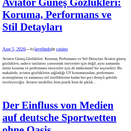
Aviator Güneş Gözlükleri:
Koruma, Performans ve
Stil Detayları
Aug 5, 2026
—
lavelindo
in
casino
by
Aviator Güneş Gözlükleri: Koruma, Performans ve Stil Detayları Aviator güneş
gözlükleri, sadece tarzlarını yansıtmak isteyenler için değil, aynı zamanda
üstün koruma ve performans isteyenler için de mükemmel bir seçenektir. Bu
makalede, aviator gözlüklerin sağladığı UV korumasından, performans
avantajlarına ve zamansız stil özelliklerine kadar her şeyi detaylı şekilde
inceleyeceğiz. Aviator modeller, hem pratik hem de şıklık…
Der Einfluss von Medien
auf deutsche Sportwetten
ohne Oasis