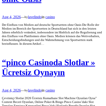
Aug 4, 2026
—
lavelindo
in
casino
by
Der Einfluss von Medien auf deutsche Sportwetten ohne Oasis Die Rolle der
Medien im Bereich der Sportwetten in Deutschland hat sich in den letzten
Jahren erheblich verändert, insbesondere im Hinblick auf die Regulierung und
den Einfluss von Plattformen ohne Oasis. Medien können das Wettverhalten,
Entscheidungsfindungen und die Wahrnehmung von Sportwetten stark
beeinflussen. In diesem Artikel…
“pinco Casinoda Slotlar »
Ücretsiz Oynayın
Aug 4, 2026
—
lavelindo
in
casino
by
Çevrimiçi Slotlar 2026 Ücretsiz Kumarhane Slot Machine Oyunları Oyna”
Content Beceri Oyunları, Online Poker & Bingo Pinco Casino’daki Slot
Temaları Empieza Kategorileri Pinco’daki Slotlarda Benefit Oyunlar Slot