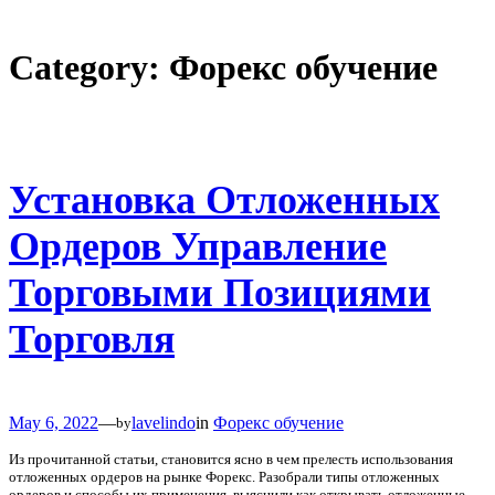
Skip
to
Category:
Форекс обучение
content
Установка Отложенных
Ордеров Управление
Торговыми Позициями
Торговля
May 6, 2022
—
lavelindo
in
Форекс обучение
by
Из прочитанной статьи, становится ясно в чем прелесть использования
отложенных ордеров на рынке Форекс. Разобрали типы отложенных
ордеров и способы их применения, выяснили как открывать отложенные