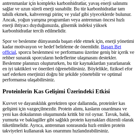
antrenmanlar için kompleks karbonhidratlar, yavaş enerji salınımı
sağlar ve uzun süreli enerji sunabilir. Bu tür karbonhidratlar tam
tahıllı ekmek, kahverengi pirinç ve yulaf gibi yiyeceklerde bulunur.
Ancak, yoğun yarışma programları veya antrenman öncesi hızlı
enerji ihtiyacı duyduğunuzda, glisemik indeksi yüksek
karbonhidratlar tercih edilmelidir.
Spor ve beslenme dünyasında başarı elde etmek için, enerji yönetimi
kadar motivasyon ve hedef belirleme de önemlidir.
Başarı Bet
official
, sporcu beslenmesi ve performansı üzerine geniş bir içerik ve
rehber sunarak sporcuların hedeflerine ulaşmasını destekler.
Beslenme planınızı oluştururken, bu tür kaynaklardan yararlanarak
en iyi taktikleri ve önerileri öğrenebilirsiniz. Böylelikle, fiziksel efor
sarf ederken enerjinizi doğru bir şekilde yönetebilir ve optimal
performansa ulaşabilirsiniz.
Proteinlerin Kas Gelişimi Üzerindeki Etkisi
Kuvvet ve dayanıklılık gerektiren spor dallarında, proteinler kas
gelişimi için vazgeçilmezdir. Protein alımı, kasların onarılması ve
yeni kas dokularının oluşumunda kritik bir rol oynar. Tavuk, balık,
yumurta ve baklagiller gibi sağlıklı protein kaynakları düzenli olarak
tüketilmelidir. Ayrıca, antrenman sonrasında hızlı emilen protein
takviyeleri kullanarak kas onarımını hızlandırabilirsiniz.