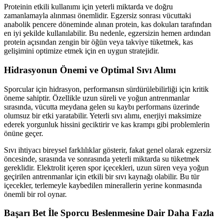
Proteinin etkili kullanımı için yeterli miktarda ve doğru
zamanlamayla alınması önemlidir. Egzersiz sonrası vücuttaki
anabolik pencere döneminde alınan protein, kas dokuları tarafından
en iyi şekilde kullanılabilir. Bu nedenle, egzersizin hemen ardından
protein açısından zengin bir öğün veya takviye tüketmek, kas
gelişimini optimize etmek için en uygun stratejidir.
Hidrasyonun Önemi ve Optimal Sıvı Alımı
Sporcular için hidrasyon, performansın sürdürülebilirliği için kritik
öneme sahiptir. Özellikle uzun süreli ve yoğun antrenmanlar
sırasında, vücutta meydana gelen su kaybı performans üzerinde
olumsuz bir etki yaratabilir. Yeterli sıvı alımı, enerjiyi maksimize
ederek yorgunluk hissini geciktirir ve kas krampı gibi problemlerin
önüne geçer.
Sıvı ihtiyacı bireysel farklılıklar gösterir, fakat genel olarak egzersiz
öncesinde, sırasında ve sonrasında yeterli miktarda su tüketmek
gereklidir. Elektrolit içeren spor içecekleri, uzun süren veya yoğun
geçirilen antrenmanlar için etkili bir sıvı kaynağı olabilir. Bu tür
içecekler, terlemeyle kaybedilen minerallerin yerine konmasında
önemli bir rol oynar.
Başarı Bet İle Sporcu Beslenmesine Dair Daha Fazla