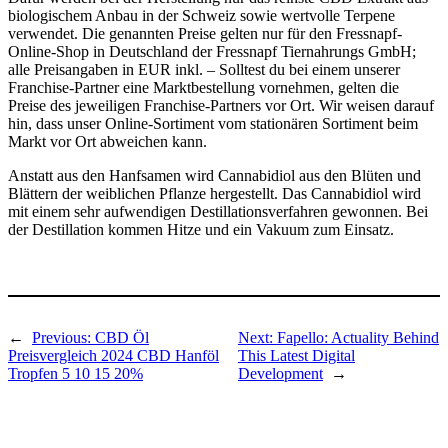
biologischem Anbau in der Schweiz sowie wertvolle Terpene
verwendet. Die genannten Preise gelten nur für den Fressnapf-
Online-Shop in Deutschland der Fressnapf Tiernahrungs GmbH;
alle Preisangaben in EUR inkl. – Solltest du bei einem unserer
Franchise-Partner eine Marktbestellung vornehmen, gelten die
Preise des jeweiligen Franchise-Partners vor Ort. Wir weisen darauf
hin, dass unser Online-Sortiment vom stationären Sortiment beim
Markt vor Ort abweichen kann.
Anstatt aus den Hanfsamen wird Cannabidiol aus den Blüten und
Blättern der weiblichen Pflanze hergestellt. Das Cannabidiol wird
mit einem sehr aufwendigen Destillationsverfahren gewonnen. Bei
der Destillation kommen Hitze und ein Vakuum zum Einsatz.
←
Previous:
CBD Öl
Next:
Fapello: Actuality Behind
Preisvergleich 2024 CBD Hanföl
This Latest Digital
Tropfen 5 10 15 20%
Development
→