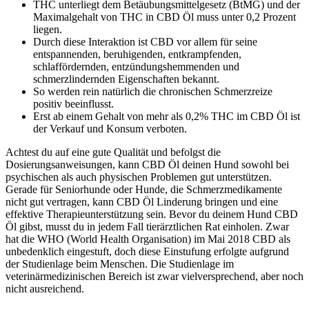
THC unterliegt dem Betäubungsmittelgesetz (BtMG) und der
Maximalgehalt von THC in CBD Öl muss unter 0,2 Prozent
liegen.
Durch diese Interaktion ist CBD vor allem für seine
entspannenden, beruhigenden, entkrampfenden,
schlaffördernden, entzündungshemmenden und
schmerzlindernden Eigenschaften bekannt.
So werden rein natürlich die chronischen Schmerzreize
positiv beeinflusst.
Erst ab einem Gehalt von mehr als 0,2% THC im CBD Öl ist
der Verkauf und Konsum verboten.
Achtest du auf eine gute Qualität und befolgst die
Dosierungsanweisungen, kann CBD Öl deinen Hund sowohl bei
psychischen als auch physischen Problemen gut unterstützen.
Gerade für Seniorhunde oder Hunde, die Schmerzmedikamente
nicht gut vertragen, kann CBD Öl Linderung bringen und eine
effektive Therapieunterstützung sein. Bevor du deinem Hund CBD
Öl gibst, musst du in jedem Fall tierärztlichen Rat einholen. Zwar
hat die WHO (World Health Organisation) im Mai 2018 CBD als
unbedenklich eingestuft, doch diese Einstufung erfolgte aufgrund
der Studienlage beim Menschen. Die Studienlage im
veterinärmedizinischen Bereich ist zwar vielversprechend, aber noch
nicht ausreichend.