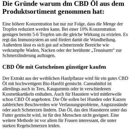
Die Gründe warum dm CBD Öl aus dem
Produktsortiment genommen hat:
Eine höhere Konzentration hat nur zur Folge, dass die Menge der
Tropfen reduziert werden kann. Bei einer 10% Konzentration
genügen bereits 5-6 Tropfen um die gleiche Wirkung zu erzielen. Es
regt das Immunsystem an und fördert damit die Wundheilung.
Außerdem lässt es sich gut auf schmerzende Bereiche wie
verkrampfte Waden, Nacken oder der berühmte „Tennisarm“ zur
Schmerzlinderung auftragen.
CBD Öle mit Gutscheinen günstiger kaufen
Der Extrakt aus der weiblichen Hanfpflanze wird für ein gutes CBD
Öl mit hochwertigem Bio-Hanföl gemischt. Cannabidiol ist
allerdings auch in Tees, Kaugummis oder in verschiedenen
Kosmetikartikeln enthalten. Auch für Haustiere wird mittlerweile
schon CBD Öl angeboten. Die Öle sollen bei Hunden oder Katzen
zahlreichen Beschwerden wie Verfassungsprobleme, Angstzustände
oder auch Schmerzen lindern. Das Öl, das den Haustieren unter das
Futter gemischt wird, ist für den Menschen nicht geeignet. Eine
weitere Methode ist vor allem für Frauen interessant, die unter
starken Regelschmerzen leiden.