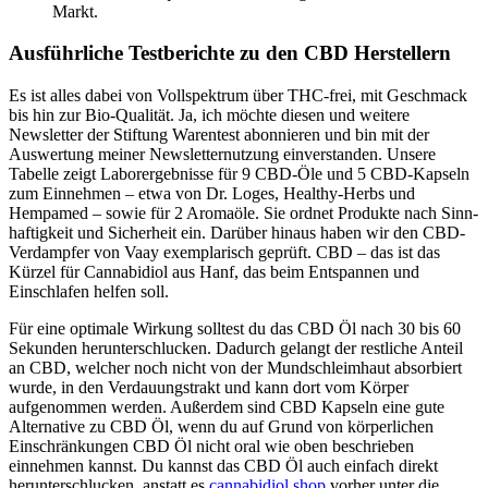
Markt.
Ausführliche Testberichte zu den CBD Herstellern
Es ist alles dabei von Vollspektrum über THC-frei, mit Geschmack
bis hin zur Bio-Qualität. Ja, ich möchte diesen und weitere
Newsletter der Stiftung Warentest abonnieren und bin mit der
Auswertung meiner Newsletternutzung einverstanden. Unsere
Tabelle zeigt Labor­ergeb­nisse für 9 CBD-Öle und 5 CBD-Kapseln
zum Einnehmen – etwa von Dr. Loges, Heal­thy-Herbs und
Hempamed – sowie für 2 Aromaöle. Sie ordnet Produkte nach Sinn­
haftig­keit und Sicherheit ein. Darüber hinaus haben wir den CBD-
Verdampfer von Vaay exemplarisch geprüft. CBD – das ist das
Kürzel für Cannabidiol aus Hanf, das beim Entspannen und
Einschlafen helfen soll.
Für eine optimale Wirkung solltest du das CBD Öl nach 30 bis 60
Sekunden herunterschlucken. Dadurch gelangt der restliche Anteil
an CBD, welcher noch nicht von der Mundschleimhaut absorbiert
wurde, in den Verdauungstrakt und kann dort vom Körper
aufgenommen werden. Außerdem sind CBD Kapseln eine gute
Alternative zu CBD Öl, wenn du auf Grund von körperlichen
Einschränkungen CBD Öl nicht oral wie oben beschrieben
einnehmen kannst. Du kannst das CBD Öl auch einfach direkt
herunterschlucken, anstatt es
cannabidiol shop
vorher unter die