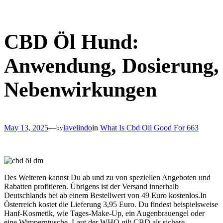
Skip
to
content
CBD Öl Hund:
Anwendung, Dosierung,
Nebenwirkungen
May 13, 2025
—
lavelindo
in
What Is Cbd Oil Good For 663
by
Des Weiteren kannst Du ab und zu von speziellen Angeboten und
Rabatten profitieren. Übrigens ist der Versand innerhalb
Deutschlands bei ab einem Bestellwert von 49 Euro kostenlos.In
Österreich kostet die Lieferung 3,95 Euro. Du findest beispielsweise
Hanf-Kosmetik, wie Tages-Make-Up, ein Augenbrauengel oder
eine Wimperntusche. Laut der WHO gilt CBD als sichere