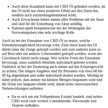
Auch diese Krankheit kann mit CBD Öl gelindert werden, da
das Öl nicht nur einen positiven Effekt auf den Darm hat,
sondern auch entzündungshemmend wirkt.
Auch Erwachsene haben immer öfter Probleme mit der Haut
und sind für die Entstehung von Akne anfällig.
Natrium spielt beispielsweise bei der Weitergabe der
Nervenimpulsen eine sehr wichtige Rolle.
Auch ist bei der Einnahme von CBD Öl zu testen, welche
Einnahmemöglichkeit bevorzugt wird. Zum einen kann das Öl
direkt unter die Zunge getropft werden und zum anderen kann es
auf Brot oder ein anderes Lebensmittel getropft werden, wenn der
Geschmack einem nicht zusagt. Wer welche Form der Einnahme
bevorzugt, muss natürlich ebenfalls individuell getestet werden.
Natürlich ist bei der Dosierung auch immer auf das Körpergewicht
zu achten. Die obigen Angaben sind für Personen von etwa 60 bis
90 kg abgestimmt und sollte individuell dosiert werden. Wichtig ist
dabei jedoch, dass immer mit kleinen Mengen begonnen wird und
die Dosis nur langsam erhöht wird, damit keine unerwünschten
Nebenwirkungen auftreten.
Da es sich um ein Vollspektrum Extrakt handelt, sind neben
CBD noch viele weitere Cannabinoide, Flavonoide und
Terpene enthalten.