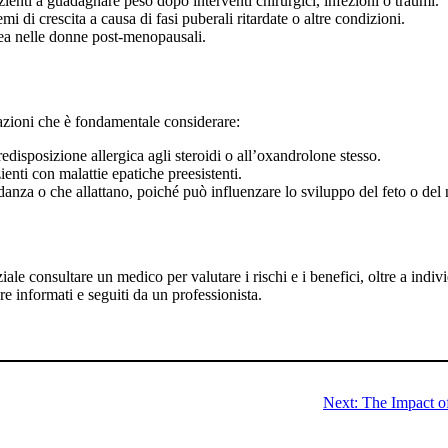
azienti a guadagnare peso dopo interventi chirurgici, infezioni o traumi.
di crescita a causa di fasi puberali ritardate o altre condizioni.
sea nelle donne post-menopausali.
azioni che è fondamentale considerare:
disposizione allergica agli steroidi o all’oxandrolone stesso.
enti con malattie epatiche preesistenti.
danza o che allattano, poiché può influenzare lo sviluppo del feto o del
le consultare un medico per valutare i rischi e i benefici, oltre a indiv
e informati e seguiti da un professionista.
Next:
The Impact o