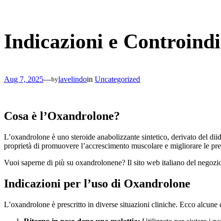
Skip
to
content
Indicazioni e Controind
Aug 7, 2025
—
lavelindo
in
Uncategorized
by
Cosa è l’Oxandrolone?
L’oxandrolone è uno steroide anabolizzante sintetico, derivato del diidr
proprietà di promuovere l’accrescimento muscolare e migliorare le pres
Vuoi saperne di più su oxandrolonene? Il sito web italiano del negozio o
Indicazioni per l’uso di Oxandrolone
L’oxandrolone è prescritto in diverse situazioni cliniche. Ecco alcune d