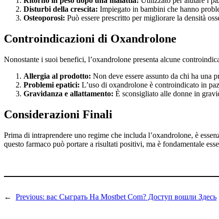
Ritorno in peso dopo una malattia:
Utilizzato per aiutare i p
Disturbi della crescita:
Impiegato in bambini che hanno problemi 
Osteoporosi:
Può essere prescritto per migliorare la densità os
Controindicazioni di Oxandrolone
Nonostante i suoi benefici, l’oxandrolone presenta alcune controindic
Allergia al prodotto:
Non deve essere assunto da chi ha una pre
Problemi epatici:
L’uso di oxandrolone è controindicato in pazi
Gravidanza e allattamento:
È sconsigliato alle donne in gravi
Considerazioni Finali
Prima di intraprendere uno regime che includa l’oxandrolone, è essenzia
questo farmaco può portare a risultati positivi, ma è fondamentale esser
←
Previous:
вас Сыграть На Mostbet Com? Доступ вошли Здесь