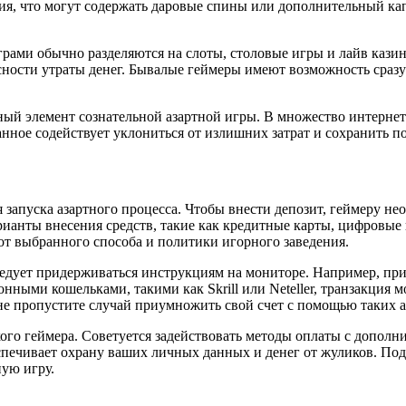
я, что могут содержать даровые спины или дополнительный кап
грами обычно разделяются на слоты, столовые игры и лайв кази
сности утраты денег. Бывалые геймеры имеют возможность сраз
ый элемент сознательной азартной игры. В множество интернет-
анное содействует уклониться от излишних затрат и сохранить 
запуска азартного процесса. Чтобы внести депозит, геймеру нео
ианты внесения средств, такие как кредитные карты, цифровые 
от выбранного способа и политики игорного заведения.
едует придерживаться инструкциям на мониторе. Например, при
онными кошельками, такими как Skrill или Neteller, транзакция 
не пропустите случай приумножить свой счет с помощью таких 
кого геймера. Советуется задействовать методы оплаты с допол
еспечивает охрану ваших личных данных и денег от жуликов. П
ную игру.