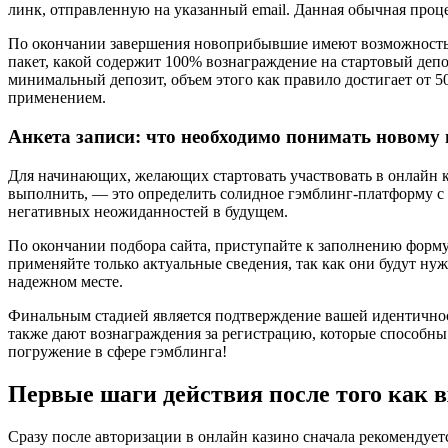
линк, отправленную на указанный email. Данная обычная проце
По окончании завершения новоприбывшие имеют возможность р
пакет, какой содержит 100% вознаграждение на стартовый деп
минимальный депозит, объем этого как правило достигает от 50
применением.
Анкета записи: что необходимо понимать новому
Для начинающих, желающих стартовать участвовать в онлайн ка
выполнить, — это определить солидное гэмблинг-платформу с 
негативных неожиданностей в будущем.
По окончании подбора сайта, приступайте к заполнению формул
применяйте только актуальные сведения, так как они будут ну
надежном месте.
Финальным стадией является подтверждение вашей идентичнос
также дают вознаграждения за регистрацию, которые способны 
погружение в сфере гэмблинга!
Первые шаги действия после того как в
Сразу после авторизации в онлайн казино сначала рекомендуе