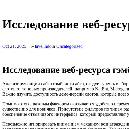
Skip
to
content
Исследование веб-рес
Oct 21, 2025
—
lavelindo
in
Uncategorized
by
Исследование веб-ресурса гэ
Анализируя опции сайта гэмблинг-сайта, следует учесть выб
слотов от топовых производителей, например NetEnt, Microga
Важно изучить доступность демо-версий слотов, которые позв
Помимо этого, важным фактором оказывается удобство перемещ
существенно для новичков. Присутствие фильтров по типам ра
обеспечение отзывчивого интерфейса, который предоставляет
Невозможно игнорировать вниманием механизм вознаграждени