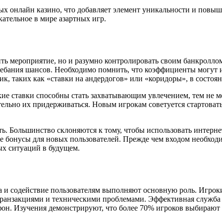
ых онлайн казино, что добавляет элемент уникальности и повыша
кательное в мире азартных игр.
ить мероприятие, но и разумно контролировать своим банкроллом
олебания шансов. Необходимо помнить, что коэффициенты могут 
к, таких как «ставки на андердогов» или «коридоры», в состоя
ские ставки способны стать захватывающим увлечением, тем не м
ельно их придерживаться. Новым игрокам советуется стартовать
ь. Большинство склоняются к тому, чтобы использовать интернет
е бонусы для новых пользователей. Прежде чем входом необход
ых ситуаций в будущем.
ка и содействие пользователям выполняют основную роль. Игро
ранзакциями и техническими проблемами. Эффективная служба 
фон. Изучения демонстрируют, что более 70% игроков выбирают 