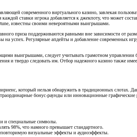
вляющей современного виртуального казино, завлекая пользова
 каждой ставки игрока добавляется к джекпоту, что может сост
rtune, известны своими невероятными выигрышами.
авного приза поддерживаются равными вне зависимости от разм
вы на успех. Регулярные апдейты и добавление современных иг
стающими выигрышами, следует учитывать грамотном управлении
ения и твердо следовать им. Отбор надежного казино также име
риенс, который нельзя обнаружить в традиционных слотах. Да
страординарные бонус-раунды или инновационные графические 
и и специальные символы.
влять 98%, что намного превышает стандартного.
еповторимую визуальные эффекты и аудиоэффекты.