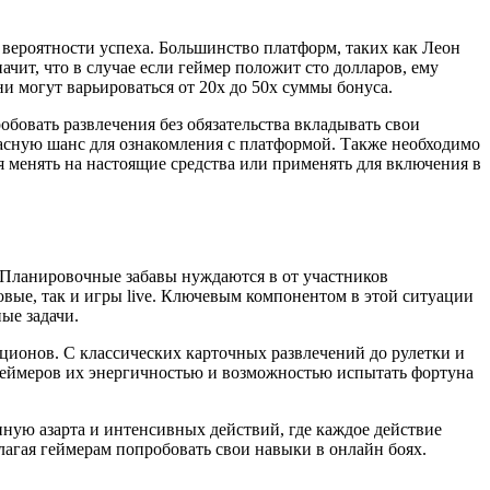
ероятности успеха. Большинство платформ, таких как Леон
чит, что в случае если геймер положит сто долларов, ему
ни могут варьироваться от 20x до 50x суммы бонуса.
овать развлечения без обязательства вкладывать свои
расную шанс для ознакомления с платформой. Также необходимо
 менять на настоящие средства или применять для включения в
. Планировочные забавы нуждаются в от участников
вые, так и игры live. Ключевым компонентом в этой ситуации
ые задачи.
ионов. С классических карточных развлечений до рулетки и
геймеров их энергичностью и возможностью испытать фортуна
нную азарта и интенсивных действий, где каждое действие
агая геймерам попробовать свои навыки в онлайн боях.