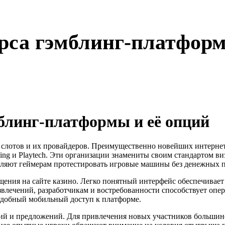
урса гэмблинг-платформ
мблинг-платформы и её опций
ор слотов и их провайдеров. Преимущественно новейших интерн
ming и Playtech. Эти организации знамениты своим стандартом 
оляют геймерам протестировать игровые машины без денежных п
ения на сайте казино. Легко понятный интерфейс обеспечивает
звлечений, разработчикам и востребованности способствует опе
 удобный мобильный доступ к платформе.
й и предложений. Для привлечения новых участников большинс