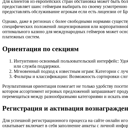
Для клиентов из европейских стран обстановка может быть бо
предоставляет шанс геймерам выбирать по своему усмотрению
предоставлять обслуживание игрокам если есть лицензии от Б
Однако, даже в регионах с более свободными нормами существ
специфических положений лицензирования или корпоративной
оптимального казино для международных геймеров может основ
платежных систем.
Ориентация по секциям
Интуитивно освоимый пользовательский интерфейс: Удоб
или служба поддержки.
Мгновенный подход к известным играм: Категории с луч
Фильтры и классификации: Возможность сортировки слот
Результативная ориентация помогает не только удобству посети
котором ассортимент игровых предложений запрашивает продум
перемещаться между разнообразными категориями и искать име
Регистрация и активация вознагражде
Для успешной регистрационного процесса на сайте онлайн игор
охватывает включает в себя заполнение анкеты с личной инфо