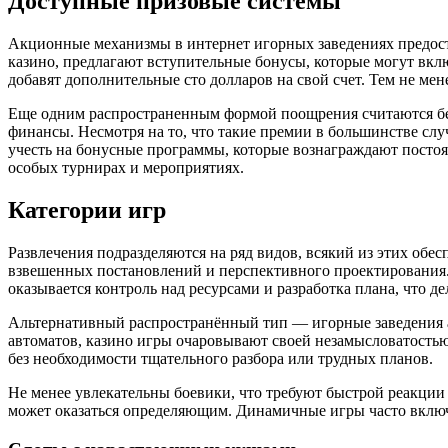
Доступные призовые системы
Акционные механизмы в интернет игорных заведениях предост
казино, предлагают вступительные бонусы, которые могут включ
добавят дополнительные сто долларов на свой счет. Тем не мен
Еще одним распространенным формой поощрения считаются без
финансы. Несмотря на то, что такие премии в большинстве слу
учесть на бонусные программы, которые вознаграждают постоя
особых турнирах и мероприятиях.
Категории игр
Развлечения подразделяются на ряд видов, всякий из этих об
взвешенных постановлений и перспективного проектирования.
оказывается контроль над ресурсами и разработка плана, что д
Альтернативный распространённый тип — игорные заведения а
автоматов, казино игры очаровывают своей незамысловатость
без необходимости тщательного разбора или трудных планов.
Не менее увлекательны боевики, что требуют быстрой реакции 
может оказаться определяющим. Динамичные игры часто включ