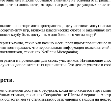
нее опытные игроки обращают внимание на условия отыгрыша 
нициативы лояльности, которые награждают регулярных клиентов
ровании неповторимого пространства, где участники могут насл
ассортименту игр, включая классических слотов и заканчивая 
зволяет клубу быть доступным для большого числа людей.
нтернет казино, такие как казино Леон, посвящают повышенное
ия подтверждает, что персональная информация пользователей 
оставщиков, таких как NetEnt и Microgaming.
рограммы и промоакции для своих участников. Начинающие спо
учения дополнительных привилегий. Это делает участие в сооб
рств.
и степенями доступа к ресурсам, когда дело касается виртуаль
нных странах, таких как Соединённые Штаты Америки и Австр
тих областей могут сталкиваться с затруднения с входом на нек