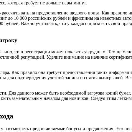
сс, которая требует не дольше пары минут.
ассчитывать на предоставление щедрого приза. Как правило иг
озит до 10 000 российских рублей и фриспины на известных авт
0 рублей. Важно учитывать, что у каждого приза есть свои прав
 игроку
зино, этап регистрации может показаться трудным. Тем не менее
отличной репутацией. Уделите внимание на наличие сертификата
яра. Как правило она требует предоставления таких информации
жны для подтверждения учетной записи и снятия выигрышей. Всег
ти. Для данного может быть необходимой загрузка копий бумаг
быть замечательным началом для новичков. Следуя этим легким 
хода
тся рассмотреть предоставляемые бонусы и предложения. Это по