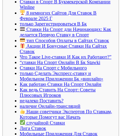
Ставки в Спорт В Букмекерской Компании
Winline
8 немногих Сайтов Для Ставок В
Феврале 2025 Г
только Зарегистрироваться В Бк
Ставки На Спорт дли Начинающих: Как
делается Первую Ставку в Спорт
тип Способов Оплаты в Сайтах Ставок
Акции И Бонусные Ставки На Сайтах
Ставок
Что Такое Live-ставки И Как их Работают?”
“ставки На Спорт Онлайн В Бк Stawki
Ставки На Спорт с Мобильного
только Сделать Экспресс-ставку и
Мобильном Приложении Бк «винлайн»
Как работаю Ставки На Спорт Онлайн
Как ведь Ставить На Спорт: Советы
Плюсовых Игроков
недалеко Поставить?
наличие Онлайн-трансляций
Наши советчики Экспертов По Ставкам,
Которые Помогут вас Начать
случайной Ставки
Лига Ставок
Мобильные Приложения Для Ставок