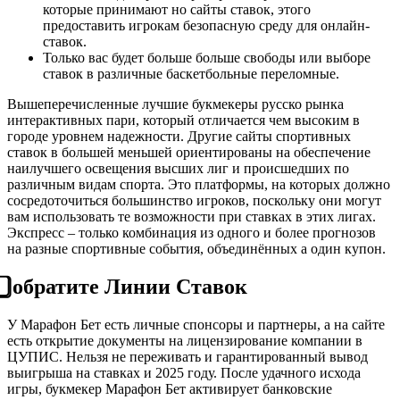
которые принимают но сайты ставок, этого
предоставить игрокам безопасную среду для онлайн-
ставок.
Только вас будет больше больше свободы или выборе
ставок в различные баскетбольные переломные.
Вышеперечисленные лучшие букмекеры русско рынка
интерактивных пари, который отличается чем высоким в
городе уровнем надежности. Другие сайты спортивных
ставок в большей меньшей ориентированы на обеспечение
наилучшего освещения высших лиг и происшедших по
различным видам спорта. Это платформы, на которых должно
сосредоточиться большинство игроков, поскольку они могут
вам использовать те возможности при ставках в этих лигах.
Экспресс – только комбинация из одного и более прогнозов
на разные спортивные события, объединённых а один купон.
⃣ обратите Линии Ставок
У Марафон Бет есть личные спонсоры и партнеры, а на сайте
есть открытие документы на лицензирование компании в
ЦУПИС. Нельзя не переживать и гарантированный вывод
выигрыша на ставках и 2025 году. После удачного исхода
игры, букмекер Марафон Бет активирует банковские