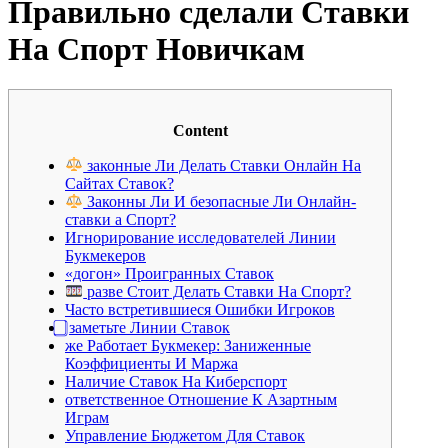
Правильно сделали Ставки
На Спорт Новичкам
Content
законные Ли Делать Ставки Онлайн На
Сайтах Ставок?
Законны Ли И безопасные Ли Онлайн-
ставки а Спорт?
Игнорирование исследователей Линии
Букмекеров
«догон» Проигранных Ставок
разве Стоит Делать Ставки На Спорт?
Часто встретившиеся Ошибки Игроков
⃣ заметьте Линии Ставок
же Работает Букмекер: Заниженные
Коэффициенты И Маржа
Наличие Ставок На Киберспорт
ответственное Отношение К Азартным
Играм
Управление Бюджетом Для Ставок