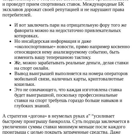
и проведут прием спортивных ставок. Международные БК
эксклавов дорожат своей репутацией и не нарушают права
потребителей.
И вот заключить пари на отрицательную фору того же
фаворита можно на недостаточно привлекательных
котировках.
Но инсайдерская информация и даже
«околоспортивные» новости, прямо например косвенно
относящиеся нему анализируемому событию, быть
изменить вашу теперешнюю тактику.
Же, можно зарабатывать реальные деньги, делая ставки
на спорт онлайн.
Вывод выигрышей выполняется на номера операторов
мобильной связи, наличных карты, криптовалютные
кошельки.
Это не означающего, что каждая изготовлена ставка
будет выигрышной, поскольку профессиональные
ставки на спорт требуешь гораздо больше навыков и
глубоких знаний.
А стратегия «догона» в неумелых руках а” “усиливает
быстрому проигрышу банкролла. Суть подхода заключается в
увеличении суммы ставки минимум меньше после каждого
проигрыша с целью покрыть затраченные средства. Даже