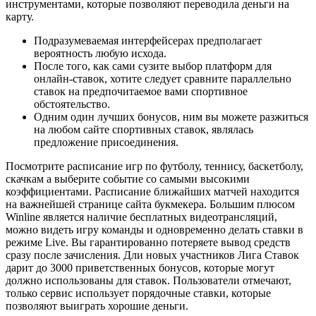
инструментами, которые позволяют переводила деньги на
карту.
Подразумеваемая интерфейсерах предполагает
вероятность любую исхода.
После того, как сами сузите выбор платформ для
онлайн-ставок, хотите следует сравните параллельно
ставок на предпочитаемое вами спортивное
обстоятельство.
Одним один лучших бонусов, ним вы можете разжиться
на любом сайте спортивных ставок, являлась
предложение присоединения.
Посмотрите расписание игр по футболу, теннису, баскетболу,
скачкам а выберите событие со самыми высокими
коэффициентами. Расписание ближайших матчей находится
на важнейшей странице сайта букмекера. Большим плюсом
Winline является наличие бесплатных видеотрансляций,
можно видеть игру команды и одновременно делать ставки в
режиме Live. Вы гарантированно потеряете вывод средств
сразу после зачисления. Дли новых участников Лига Ставок
дарит до 3000 приветственных бонусов, которые могут
должно использованы для ставок. Пользователи отмечают,
только сервис использует порядочные ставки, которые
позволяют выиграть хорошие деньги.