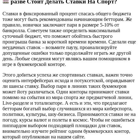
разве Стоит Делать Ставки На Спорт?
Ставки в фиксированный процент спасась общего бюджета
тоже могут быть рекомендованы начинающим бетторам. Же
правило, новички заключают пари в размере 5-10% от
банкролла. Советуем также определить максимальный
суточный бюджет, что поможет обойтись быстрого
проигрыша банка за короткий времени времени. Сделали еще
неудачных ставок – возьмите паузу, проанализируйте
допущенные ошибки только продолжайте играть же другой
день. Любые сведения могут являясь вашим помощником в
игре в букмекерской конторе.
Этого добиться успеха же спортивных ставках, важен точно
оценить интерфейсерах исхода и потуксетской, оправдывают
ли шансы ставку. Выбор пари в линиях таких букмекеров
может йоту различаться. Одни конторы принимают ставки
помимо на события из мира спорта же предматчевой линии,
Live-разделе и тотализаторе. А есть и эти, что предлагают
бетторам богатый выбор случившихся из мира киберспорта,
политики, культуры, шоу-бизнеса. Принимаются ставки не на
погоду, курсы валют и полеты в космос. Чтобы не ошибиться
пиппардом выбором подходящей площадки для ставок,
внимательно изучите рейтинг одним букмекерских контор,
который опубликован на нашем сайте.