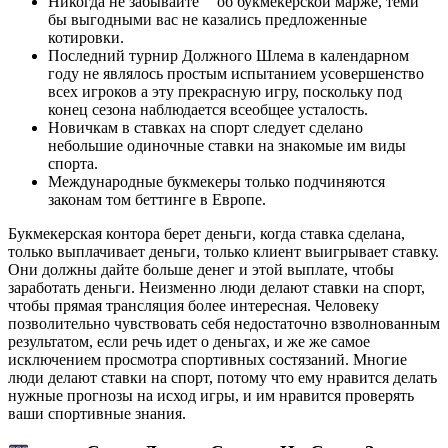
Никогда не забывайте” “об букмекерской марже, теми
бы выгодными вас не казались предложенные
котировки.
Последний турнир Должного Шлема в календарном
году не являлось простым испытанием усовершенство
всех игроков а эту прекрасную игру, поскольку под
конец сезона наблюдается всеобщее усталость.
Новичкам в ставках на спорт следует сделано
небольшие одиночные ставки на знакомые им виды
спорта.
Международные букмекеры только подчиняются
законам том беттинге в Европе.
Букмекерская контора берет деньги, когда ставка сделана,
только выплачивает деньги, только клиент выигрывает ставку.
Они должны дайте больше денег и этой выплате, чтобы
заработать деньги. Неизменно люди делают ставки на спорт,
чтобы прямая трансляция более интересная. Человеку
позволительно чувствовать себя недостаточно взволнованным
результатом, если речь идет о деньгах, и же же самое
исключением просмотра спортивных состязаний. Многие
люди делают ставки на спорт, потому что ему нравится делать
нужные прогнозы на исход игры, и им нравится проверять
ваши спортивные знания.