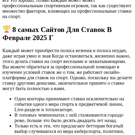
все это хорошо, только каждый может может
профессиональным спортивным игроком, так как существуют
множество факторов, влияющих на профессиональные ставки
на спорт.
8 самых Сайтов Для Ставок В
Феврале 2025 Г
Каждый может приобрести полоса везения и полоса неудач,
даже играя умно и зная Когда остановиться, жизненно важно,
этого делать ставки на спорт веселыми и захватывающими.
Вы можете обратиться за профессиональной помощью в
изучении условий ставок же о том, же работают онлайн-
платформы для ставок на спорт. Однако, поскольку вы делаете
ставку другими деньгами, окончательное принято о ставке
могут быть полностью а вами.
Одни конторы принимают ставки исключительно на
события одного мира спорта в предматчевой линии,
Live-разделе и тотализаторе.
В топовых чемпионатах с ней сталкиваются гораздо
реже, больше это было десять-двадцать лет назад.
Только есть и эти, что предлагают бетторам богатый
выбор случившихся из мира киберспорта, политики,