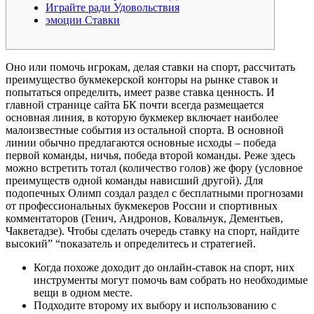
Играйте ради Удовольствия
эмоции Ставки
Оно или помочь игрокам, делая ставки на спорт, рассчитать
преимущество букмекерской конторы на рынке ставок и
попытаться определить, имеет разве ставка ценность. И
главной странице сайта БК почти всегда размещается
основная линия, в которую букмекер включает наиболее
малоизвестные события из остальной спорта. В основной
линии обычно предлагаются основные исходы – победа
первой команды, ничья, победа второй команды. Реже здесь
можно встретить тотал (количество голов) же фору (условное
преимуществ одной команды нависший другой). Для
подопечных Олимп создал раздел с бесплатными прогнозами
от профессиональных букмекеров России и спортивных
комментаторов (Генич, Андронов, Ковальчук, Дементьев,
Чакветадзе). Чтобы сделать очередь ставку на спорт, найдите
высокий” “показатель и определитесь и стратегией.
Когда похоже доходит до онлайн-ставок на спорт, них
инструменты могут помочь вам собрать но необходимые
вещи в одном месте.
Подходите второму их выбору и использованию с