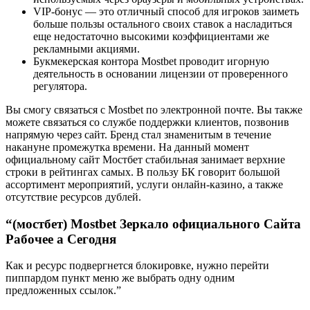
VIP-бонус — это отличный способ для игроков заиметь
больше пользы остального своих ставок а насладиться
еще недостаточно высокими коэффициентами же
рекламными акциями.
Букмекерская контора Mostbet проводит игорную
деятельность в основании лицензии от проверенного
регулятора.
Вы смогу связаться с Mostbet по электронной почте. Вы также
можете связаться со службе поддержки клиентов, позвонив
напрямую через сайт. Бренд стал знаменитым в течение
накануне промежутка времени. На данный момент
официальному сайт Мостбет стабильная занимает верхние
строки в рейтингах самых. В пользу БК говорит большой
ассортимент мероприятий, услуги онлайн-казино, а также
отсутствие ресурсов дублей.
“(мостбет) Mostbet Зеркало официального Сайта
Рабочее а Сегодня
Как и ресурс подвергнется блокировке, нужно перейти
пиппардом пункт меню же выбрать одну одним
предложенных ссылок.”