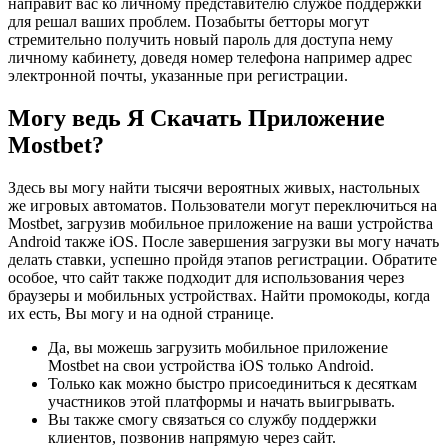
направит вас ко личному представителю службе поддержки
для решал ваших проблем. Позабыты бетторы могут
стремительно получить новый пароль для доступа нему
личному кабинету, доведя номер телефона например адрес
электронной почты, указанные при регистрации.
Могу ведь Я Скачать Приложение
Mostbet?
Здесь вы могу найти тысячи вероятных живых, настольных
же игровых автоматов. Пользователи могут переключиться на
Mostbet, загрузив мобильное приложение на ваши устройства
Android также iOS. После завершения загрузки вы могу начать
делать ставки, успешно пройдя этапов регистрации. Обратите
особое, что сайт также подходит для использования через
браузеры и мобильных устройствах. Найти промокоды, когда
их есть, Вы могу и на одной странице.
Да, вы можешь загрузить мобильное приложение
Mostbet на свои устройства iOS только Android.
Только как можно быстро присоединиться к десяткам
участников этой платформы и начать выигрывать.
Вы также смогу связаться со службу поддержки
клиентов, позвонив напрямую через сайт.