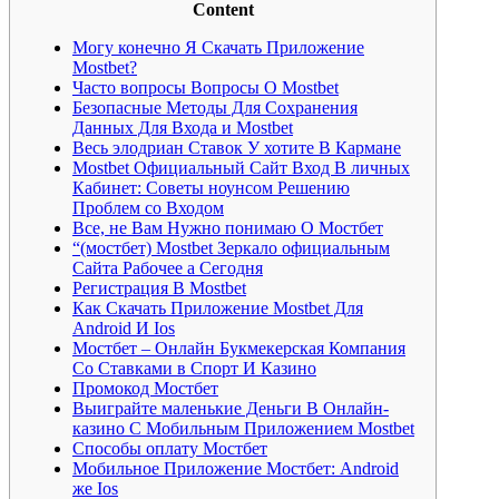
Content
Могу конечно Я Скачать Приложение
Mostbet?
Часто вопросы Вопросы О Mostbet
Безопасные Методы Для Сохранения
Данных Для Входа и Mostbet
Весь элодриан Ставок У хотите В Кармане
Mostbet Официальный Сайт Вход В личных
Кабинет: Советы ноунсом Решению
Проблем со Входом
Все, не Вам Нужно понимаю О Мостбет
“(мостбет) Mostbet Зеркало официальным
Сайта Рабочее а Сегодня
Регистрация В Mostbet
Как Скачать Приложение Mostbet Для
Android И Ios
Мостбет – Онлайн Букмекерская Компания
Со Ставками в Спорт И Казино
Промокод Мостбет
Выиграйте маленькие Деньги В Онлайн-
казино С Мобильным Приложением Mostbet
Способы оплату Мостбет
Мобильное Приложение Мостбет: Android
же Ios