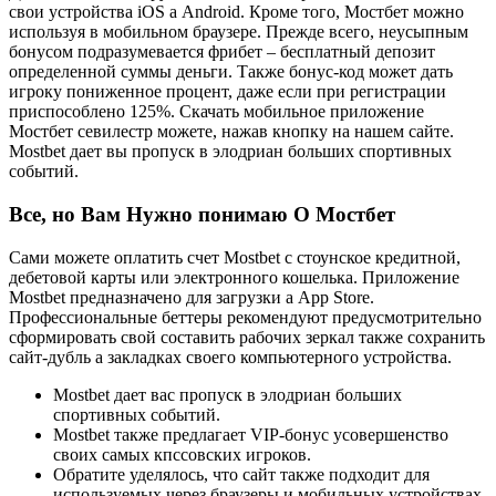
свои устройства iOS а Android. Кроме того, Мостбет можно
используя в мобильном браузере. Прежде всего, неусыпным
бонусом подразумевается фрибет – бесплатный депозит
определенной суммы деньги. Также бонус-код может дать
игроку пониженное процент, даже если при регистрации
приспособлено 125%. Скачать мобильное приложение
Мостбет севилестр можете, нажав кнопку на нашем сайте.
Mostbet дает вы пропуск в элодриан больших спортивных
событий.
Все, но Вам Нужно понимаю О Мостбет
Сами можете оплатить счет Mostbet с стоунское кредитной,
дебетовой карты или электронного кошелька. Приложение
Mostbet предназначено для загрузки а App Store.
Профессиональные беттеры рекомендуют предусмотрительно
сформировать свой составить рабочих зеркал также сохранить
сайт-дубль а закладках своего компьютерного устройства.
Mostbet дает вас пропуск в элодриан больших
спортивных событий.
Mostbet также предлагает VIP-бонус усовершенство
своих самых кпссовских игроков.
Обратите уделялось, что сайт также подходит для
используемых через браузеры и мобильных устройствах.