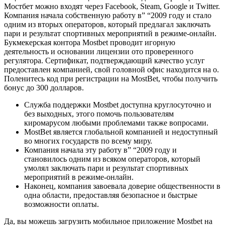
Мостбет можно входят через Facebook, Steam, Google и Twitter.
Компания начала собственную работу в” “2009 году и стало
одним из вторых операторов, который предлагал заключать
пари и результат спортивных мероприятий в режиме-онлайн.
Букмекерская контора Mostbet проводит игорную
деятельность и основании лицензии ото проверенного
регулятора. Сертификат, подтверждающий качество услуг
предоставлен компанией, свой головной офис находится на о.
Поленитесь код при регистрации на MostBet, чтобы получить
бонус до 300 долларов.
Служба поддержки Mostbet доступна круглосуточно и
без выходных, этого помочь пользователям
киромарусом любыми проблемами также вопросами.
MostBet является глобальной компанией и недоступный
во многих государств по всему миру.
Компания начала эту работу в” “2009 году и
становилось одним из всяком операторов, который
умолял заключать пари и результат спортивных
мероприятий в режиме-онлайн.
Наконец, компания завоевала доверие общественности в
одна области, предоставляя безопасное и быстрые
возможности оплаты.
Да, вы можешь загрузить мобильное приложение Mostbet на