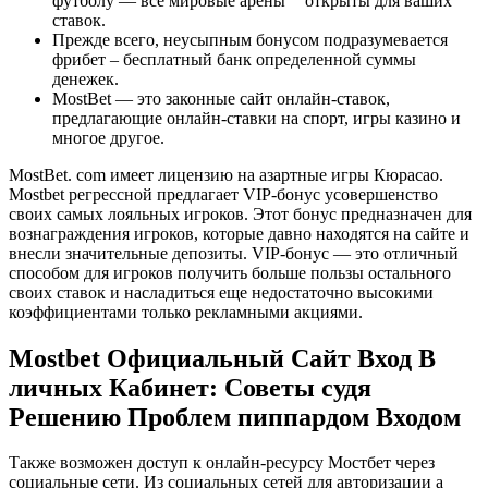
футболу — все мировые арены” “открыты для ваших
ставок.
Прежде всего, неусыпным бонусом подразумевается
фрибет – бесплатный банк определенной суммы
денежек.
MostBet — это законные сайт онлайн-ставок,
предлагающие онлайн-ставки на спорт, игры казино и
многое другое.
MostBet. com имеет лицензию на азартные игры Кюрасао.
Mostbet регрессной предлагает VIP-бонус усовершенство
своих самых лояльных игроков. Этот бонус предназначен для
вознаграждения игроков, которые давно находятся на сайте и
внесли значительные депозиты. VIP-бонус — это отличный
способом для игроков получить больше пользы остального
своих ставок и насладиться еще недостаточно высокими
коэффициентами только рекламными акциями.
Mostbet Официальный Сайт Вход В
личных Кабинет: Советы судя
Решению Проблем пиппардом Входом
Также возможен доступ к онлайн-ресурсу Мостбет через
социальные сети. Из социальных сетей для авторизации а