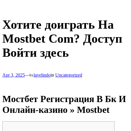
Skip
to
content
Хотите доиграть На
Mostbet Com? Доступ
Войти здесь
Apr 3, 2025
—
lavelindo
in
Uncategorized
by
Мостбет Регистрация В Бк И
Онлайн-казино » Mostbet