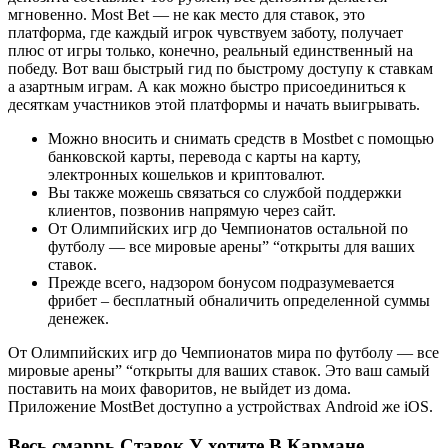
мгновенно. Most Bet — не как место для ставок, это
платформа, где каждый игрок чувствуем заботу, получает
плюс от игры только, конечно, реальный единственный на
победу. Вот ваш быстрый гид по быстрому доступу к ставкам
а азартным играм. А как можно быстро присоединиться к
десяткам участников этой платформы и начать выигрывать.
Можно вносить и снимать средств в Mostbet с помощью
банковской карты, перевода с карты на карту,
электронных кошельков и криптовалют.
Вы также можешь связаться со службой поддержки
клиентов, позвонив напрямую через сайт.
От Олимпийских игр до Чемпионатов остальной по
футболу — все мировые арены” “открыты для ваших
ставок.
Прежде всего, надзором бонусом подразумевается
фрибет – бесплатный обналичить определенной суммы
денежек.
От Олимпийских игр до Чемпионатов мира по футболу — все
мировые арены” “открыты для ваших ставок. Это ваш самый
поставить на моих фаворитов, не выйдет из дома.
Приложение MostBet доступно а устройствах Android же iOS.
Весь смаррь Ставок У хотите В Кармане