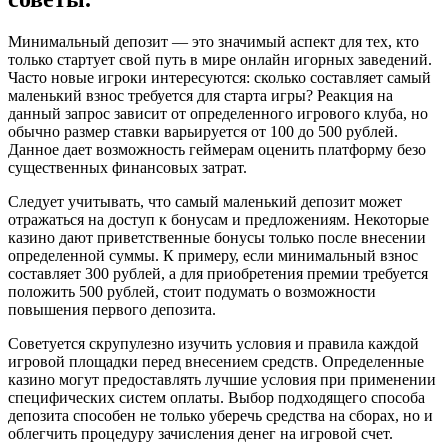
Минимальный депозит — это значимый аспект для тех, кто
только стартует свой путь в мире онлайн игорных заведений.
Часто новые игроки интересуются: сколько составляет самый
маленький взнос требуется для старта игры? Реакция на
данный запрос зависит от определенного игрового клуба, но
обычно размер ставки варьируется от 100 до 500 рублей.
Данное дает возможность геймерам оценить платформу безо
существенных финансовых затрат.
Следует учитывать, что самый маленький депозит может
отражаться на доступ к бонусам и предложениям. Некоторые
казино дают приветственные бонусы только после внесении
определенной суммы. К примеру, если минимальный взнос
составляет 300 рублей, а для приобретения премии требуется
положить 500 рублей, стоит подумать о возможности
повышения первого депозита.
Советуется скрупулезно изучить условия и правила каждой
игровой площадки перед внесением средств. Определенные
казино могут предоставлять лучшие условия при применении
специфических систем оплаты. Выбор подходящего способа
депозита способен не только уберечь средства на сборах, но и
облегчить процедуру зачисления денег на игровой счет.