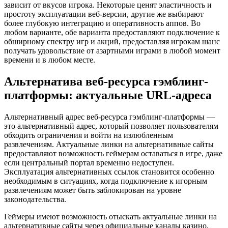
зависит от вкусов игрока. Некоторые ценят эластичность и
простоту эксплуатации веб-версии, другие же выбирают
более глубокую интеграцию и оперативность аппов. Во
любом варианте, обе варианта предоставляют подключение к
обширному спектру игр и акций, предоставляя игрокам шанс
получать удовольствие от азартными играми в любой момент
времени и в любом месте.
Альтернатива веб-ресурса гэмблинг-
платформы: актуальные URL-адреса
Альтернативный адрес веб-ресурса гэмблинг-платформы —
это альтернативный адрес, который позволяет пользователям
обходить ограничения и войти на излюбленным
развлечениям. Актуальные линки на альтернативные сайты
предоставляют возможность геймерам оставаться в игре, даже
если центральный портал временно недоступен.
Эксплуатация альтернативных ссылок становится особенно
необходимым в ситуациях, когда подключение к игорным
развлечениям может быть заблокирован на уровне
законодательства.
Геймеры имеют возможность отыскать актуальные линки на
альтернативные сайты через официальные каналы казино,