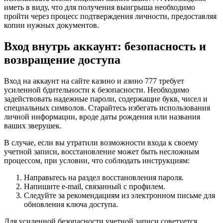
иметь в виду, что для получения выигрыша необходимо
пройти через процесс подтверждения личности, предоставляя
копии нужных документов.
Вход внутрь аккаунт: безопасность и
возвращение доступа
Вход на аккаунт на сайте казино и азино 777 требует
усиленной бдительности к безопасности. Необходимо
задействовать надежные пароли, содержащие букв, чисел и
специальных символов. Старайтесь избегать использования
личной информации, вроде даты рождения или названия
ваших зверушек.
В случае, если вы утратили возможности входа к своему
учетной записи, восстановление может быть несложным
процессом, при условии, что соблюдать инструкциям:
Направьтесь на раздел восстановления пароля.
Напишите e-mail, связанный с профилем.
Следуйте за рекомендациям из электронном письме для
обновления ключа доступа.
Для усиленной безопасности учетной записи советуется