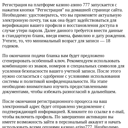
Регистрация на платформе казино азино 777 запускается с
нажатия кнопки "Регистрация" на домашней странице сайта.
Необходимо: удостоверьтесь, что вы применяете актуальную
электронную почту, так как она будет задействоваться для
верификации вашего профиля и восстановления доступа в
случае утери пароля. Далее данного требуется внести данные
в стандартную бланк, введя имена, фамилию и дату рождения.
Учтите, то, что минимальный возраст для записи — 18
годиков.
По окончании подачи бланка вам будет предложено
сгенерировать особенный ключ. Рекомендуем использовать
комбинацию из знаков, номеров и специальных символов для
усиления безопасности вашего учетной записи. После этого
нужно согласиться с одобрение с условиями использования
системы и политикой конфиденциальности. На этапе
необходимо внимательно изучить предоставленными
документами, чтобы избежать разногласий в дальнейшем.
После окончания регистрационного процесса на ваш
электронный адрес будет отправлено уведомление с
подтверждающей информацией. Кликните по ссылке в e-mail,
чтобы включить профиль. По завершении активации вы
имеете возможность зайти в персональный аккаунт и начать
использовать всеми опциями казино azino777. Необходимо