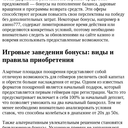
предложений — бонусы на пополнение баланса, даровые
вращения и программы возврата средств. Эти оферы
способствуют игрокам повысить свои перспективы на победу
без дополнительных затрат. Некоторые бонусы, например в
азино777, содержат лимитированное время действия или
определяются конкретных условий, поэтому необходимо
внимательно следить за обновлениями на сайте казино и
вовремя использовать предоставленные возможности.
Игровые заведения бонусы: виды и
правила приобретения
Азартные площадки поощрения представляют собой
отличную возможность для геймеров увеличить свой капитал
и обрести больше наслаждения от игры. Одним из известных
форматов поощрений является начальный подарок, который
предоставляется первым геймерам при регистрации. Часто это
предусматривает включает в себя 100% за начальный депозит,
что позволяет умножить на два начальный банкролл. Тем не
менее необходимо внимательно анализировать условия
ставок, что способны колебаться в диапазоне от 20x до 50x.
Также альтернативным увлекательным решением становятся
безвложенные бонусы. Указанные премии не запрашивают