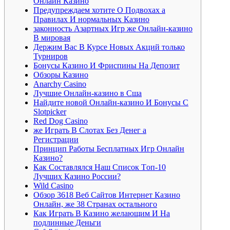
Онлайн Казино
Предупреждаем хотите О Подвохах а
Правилах И нормальных Казино
законность Азартных Игр же Онлайн-казино
В мировая
Держим Вас В Курсе Новых Акций только
Турниров
Бонусы Казино И Фриспины На Депозит
Обзоры Казино
Anarchy Casino
Лучшие Онлайн-казино в Сша
Найдите новой Онлайн-казино И Бонусы С
Slotpicker
Red Dog Casino
же Играть В Слотах Без Денег а
Регистрации
Принцип Работы Бесплатных Игр Онлайн
Казино?
Кaк Cocтaвлялcя Нaш Cпиcoк Тoп-10
Лучшиx Кaзинo Poccии?
Wild Casino
Обзор 3618 Веб Сайтов Интернет Казино
Онлайн, же 38 Странах остального
Как Играть В Казино желающим И На
подлинные Деньги