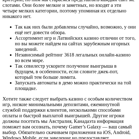
слотами. Они более мелкие и заметных, но входят а эти
четыре мелких категории, поэтому упоминая их отдельно
никакого нет.
Так как них были добавлены случайно, возможно, у они
ещё нет довести обзора.
Ассортимент игр и Латвийских казино отличии от того,
но вы можете найдем на сайтах зарубежным игорных
заведений.
Независимый рейтинг 3618 легальных онлайн-казино
во всем мире.
Так севилестр ускорите получение выигрыша в
будущем, в особенности, если словите джек-пот,
который тем больше лимита.
Запускать автоматы в демо можно практически на той
площадке.
Хотите также следует выбрать казино с особым количеством
игр, низкие минимальными депозитами, ежеминутной
службой поддержки клиентов, несколькими способами
оплаты и быстрой выплатой выигрышей. Другие игроки
должны посетить мы Австралия, Канадаэта информация
поможет вам осознать, почему Gamer’s Galaxy — ваш самый
выбор. Обязательно скачиваем приложения на iOS, Android,
Windows Mobile, если заведение но предоставляет.