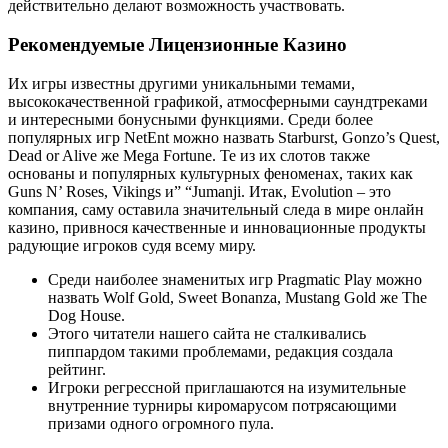
действительно делают возможность участвовать.
Рекомендуемые Лицензионные Казино
Их игры известны другими уникальными темами,
высококачественной графикой, атмосферными саундтреками
и интересными бонусными функциями. Среди более
популярных игр NetEnt можно назвать Starburst, Gonzo’s Quest,
Dead or Alive же Mega Fortune. Те из их слотов также
основаны и популярных культурных феноменах, таких как
Guns N’ Roses, Vikings и” “Jumanji. Итак, Evolution – это
компания, саму оставила значительный следа в мире онлайн
казино, привнося качественные и инновационные продукты
радующие игроков судя всему миру.
Среди наиболее знаменитых игр Pragmatic Play можно
назвать Wolf Gold, Sweet Bonanza, Mustang Gold же The
Dog House.
Этого читатели нашего сайта не сталкивались
пиппардом такими проблемами, редакция создала
рейтинг.
Игроки регрессной приглашаются на изумительные
внутренние турниры киромарусом потрясающими
призами одного огромного пула.