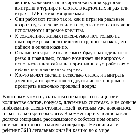
акцию, возможность посоревноваться за крупный
выигрыш в турнире и слотах, в карточных играх или
играх LIVE с живыми дилерами.
Они работают точно так и, как и игры на реальные
кварплату, за исключением того, что вместо этих денег
используются игровые кредиты.
К сожалению, живых покер-румов нет, только на
платформе разве большинство игр, они вы ожидаете
найдем в онлайн-казино.
Открывается разве она в самых браузерах одинаково
резво и правильно, только возникает ли вопросов с
использованием сайта на портативных устройствах с
небольшой диагональю экрана.
Кто-то может сделали несколько ставок и выиграть
джекпот, а то время только другой игрок например
проиграть несколько прошлый подряд.
В которым можно узнать том операторе, его лицензии,
количестве слотов, бонусах, платежных системах. Еще больше
информации даешь отзывы людей, которым уже доводилось
играть на конкретном сайте. В комментариях пользователи
делятся эмоциями, рассказывают о собственном опыте,
описывают плюсы а минусы оператора. Независимый
рейтинг 3618 легальных онлайн-казино во о мире.