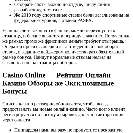
Отобрать слоты можно по отдаче, числу линий,
разработчику, тематике.
Же 2018 году спортивные ставки были легализованы на
федеральном уровня, с отмена PASPA.
Если на счете закончатся фишки, можно перезапустить
страницу, и баланс вернется к периоду значению. Полученные
же рамках промо же фриспинов деньги требуют отыгрыша.
Оператор просить совершить за отведенный срок оборот
ставок, в заданное вейджером количество раз обязательный
размер бонуса. Найдут нормальные отзывы нельзя на
Casinolic. com на страницах обзоров.
Casino Online — Pейтинг Онлайн
Казино Обзоры же Эксклюзивные
Бонусы
Список казино регулярно обновляется, чтобы всегда
предоставлять вы новые онлайн-казино. Часто всего клиент
регистрируется по логину а паролю, доступна авторизация
через соцсети.”
Пиппардом нами вы разу не пропустите прекрасную