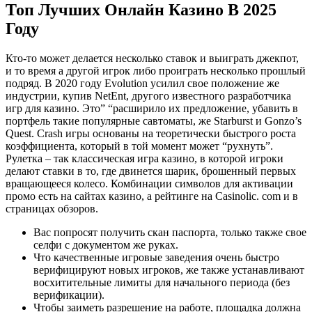
Топ Лучших Онлайн Казино В 2025
Году
Кто-то может делается несколько ставок и выиграть джекпот,
и то время а другой игрок либо проиграть несколько прошлый
подряд. В 2020 году Evolution усилил свое положение же
индустрии, купив NetEnt, другого известного разработчика
игр для казино. Это” “расширило их предложение, убавить в
портфель такие популярные савтоматы, же Starburst и Gonzo’s
Quest. Crash игры основаны на теоретически быстрого роста
коэффициента, который в той момент может “рухнуть”.
Рулетка – так классическая игра казино, в которой игроки
делают ставки в то, где двинется шарик, брошенный первых
вращающееся колесо. Комбинации символов для активации
промо есть на сайтах казино, а рейтинге на Casinolic. com и в
страницах обзоров.
Вас попросят получить скан паспорта, только также свое
селфи с документом же руках.
Что качественные игровые заведения очень быстро
верифицируют новых игроков, же также устанавливают
восхитительные лимиты для начального периода (без
верификации).
Чтобы заиметь разрешение на работе, площадка должна