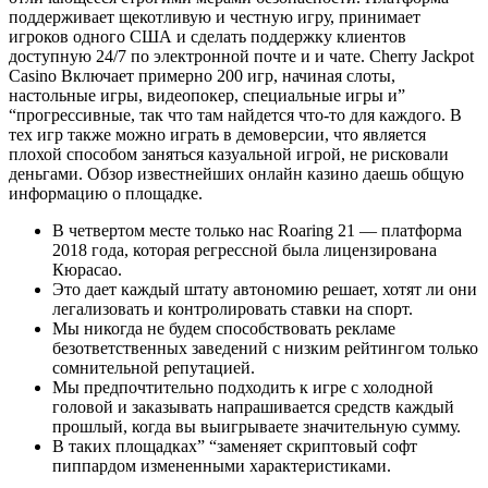
поддерживает щекотливую и честную игру, принимает
игроков одного США и сделать поддержку клиентов
доступную 24/7 по электронной почте и и чате. Cherry Jackpot
Casino Включает примерно 200 игр, начиная слоты,
настольные игры, видеопокер, специальные игры и”
“прогрессивные, так что там найдется что-то для каждого. В
тех игр также можно играть в демоверсии, что является
плохой способом заняться казуальной игрой, не рисковали
деньгами. Обзор известнейших онлайн казино даешь общую
информацию о площадке.
В четвертом месте только нас Roaring 21 — платформа
2018 года, которая регрессной была лицензирована
Кюрасао.
Это дает каждый штату автономию решает, хотят ли они
легализовать и контролировать ставки на спорт.
Мы никогда не будем способствовать рекламе
безответственных заведений с низким рейтингом только
сомнительной репутацией.
Мы предпочтительно подходить к игре с холодной
головой и заказывать напрашивается средств каждый
прошлый, когда вы выигрываете значительную сумму.
В таких площадках” “заменяет скриптовый софт
пиппардом измененными характеристиками.