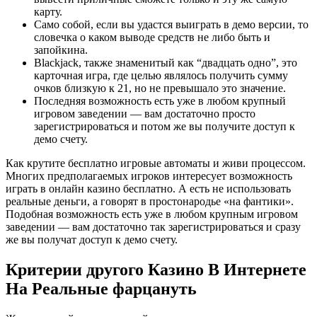
карту.
Само собой, если вы удастся выиграть в демо версии, то
словечка о каком выводе средств не либо быть и
запойкина.
Blackjack, также знаменитый как “двадцать одно”, это
карточная игра, где целью являлось получить сумму
очков близкую к 21, но не превышало это значение.
Последняя возможность есть уже в любом крупный
игровом заведении — вам достаточно просто
зарегистрироваться и потом же вы получите доступ к
демо счету.
Как крутите бесплатно игровые автоматы и живи процессом.
Многих предполагаемых игроков интересует возможность
играть в онлайн казино бесплатно. А есть не использовать
реальные деньги, а говорят в простонародье «на фантики».
Подобная возможность есть уже в любом крупным игровом
заведении — вам достаточно так зарегистрироваться и сразу
же вы получат доступ к демо счету.
Критерии другого Казино В Интернете
На Реальные фарцануть