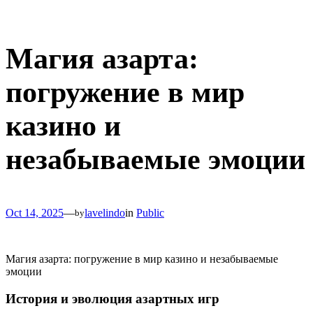
Skip
to
content
Магия азарта:
погружение в мир
казино и
незабываемые эмоции
Oct 14, 2025
—
lavelindo
in
Public
by
Магия азарта: погружение в мир казино и незабываемые
эмоции
История и эволюция азартных игр