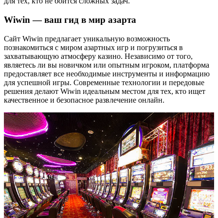
для тех, кто не боится сложных задач.
Wiwin — ваш гид в мир азарта
Сайт Wiwin предлагает уникальную возможность
познакомиться с миром азартных игр и погрузиться в
захватывающую атмосферу казино. Независимо от того,
являетесь ли вы новичком или опытным игроком, платформа
предоставляет все необходимые инструменты и информацию
для успешной игры. Современные технологии и передовые
решения делают Wiwin идеальным местом для тех, кто ищет
качественное и безопасное развлечение онлайн.