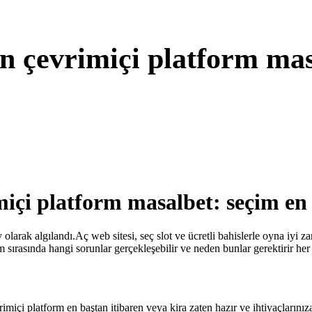
çevrimiçi platform masa
çi platform masalbet: seçim en 
 olarak algılandı.Aç web sitesi, seç slot ve ücretli bahislerle oyna iyi
 sırasında hangi sorunlar gerçekleşebilir ve neden bunlar gerektirir her 
miçi platform en baştan itibaren veya kira zaten hazır ve ihtiyaçlarınıza