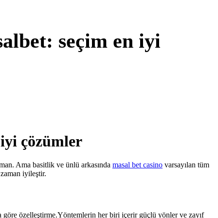
lbet: seçim en iyi
iyi çözümler
 zaman. Ama basitlik ve ünlü arkasında
masal bet casino
varsayılan tüm
zaman iyileştir.
 göre özelleştirme.Yöntemlerin her biri içerir güçlü yönler ve zayıf