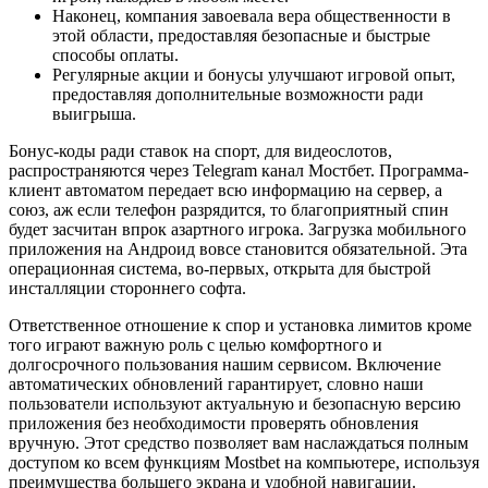
Наконец, компания завоевала вера общественности в
этой области, предоставляя безопасные и быстрые
способы оплаты.
Регулярные акции и бонусы улучшают игровой опыт,
предоставляя дополнительные возможности ради
выигрыша.
Бонус-коды ради ставок на спорт, для видеослотов,
распространяются через Telegram канал Мостбет. Программа-
клиент автоматом передает всю информацию на сервер, а
союз, аж если телефон разрядится, то благоприятный спин
будет засчитан впрок азартного игрока. Загрузка мобильного
приложения на Андроид вовсе становится обязательной. Эта
операционная система, во-первых, открыта для быстрой
инсталляции стороннего софта.
Ответственное отношение к спор и установка лимитов кроме
того играют важную роль с целью комфортного и
долгосрочного пользования нашим сервисом. Включение
автоматических обновлений гарантирует, словно наши
пользователи используют актуальную и безопасную версию
приложения без необходимости проверять обновления
вручную. Этот средство позволяет вам наслаждаться полным
доступом ко всем функциям Mostbet на компьютере, используя
преимущества большего экрана и удобной навигации.