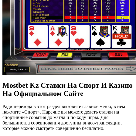
Mostbet Kz Ставки На Спорт И Казино
На Официальном Сайте
Ради перехода в этот раздел вызовите главное меню, в нем
нажмите «Спорт». Наречие вы можете делать ставки на
спортивные события до матча и по ходу игры. Для
большинства соревнования доступны видео-трансляции,
которые можно смотреть совершенно бесплатно.