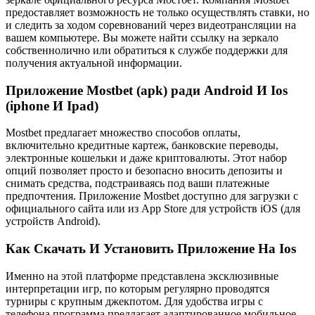
предоставляет возможность не только осуществлять ставки, но
и следить за ходом соревнований через видеотрансляции на
вашем компьютере. Вы можете найти ссылку на зеркало
собственнолично или обратиться к службе поддержки для
получения актуальной информации.
Приложение Mostbet (apk) ради Android И Ios
(iphone И Ipad)
Mostbet предлагает множество способов оплаты,
включительно кредитные картеж, банковские переводы,
электронные кошельки и даже криптовалюты. Этот набор
опций позволяет просто и безопасно вносить депозиты и
снимать средства, подстраиваясь под ваши платежные
предпочтения. Приложение Mostbet доступно для загрузки с
официального сайта или из App Store для устройств iOS (для
устройств Android).
Как Скачать И Установить Приложение На Ios
Именно на этой платформе представлена эксклюзивные
интерпретации игр, по которым регулярно проводятся
турниры с крупным джекпотом. Для удобства игры с
телефона программа предлагает адаптированное мобильное