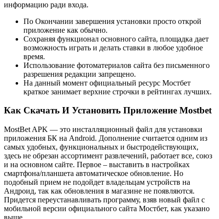
информацию ради входа.
По Окончании завершения установки просто открой
приложение как обычно.
Сохраняя функционал основного сайта, площадка дает
возможность играть и делать ставки в любое удобное
время.
Использование фотоматериалов сайта без письменного
разрешения редакции запрещено.
На данный момент официальный ресурс Мостбет
краткое занимает верхние строчки в рейтингах лучших.
Как Скачать И Установить Приложение Mostbet
MostBet APK — это инсталляционный файл для установки
приложения БК на Android. Дополнение считается одним из
самых удобных, функциональных и быстродействующих,
здесь не обрезан ассортимент развлечений, работает все, союз
и на основном сайте. Первое – выставить в настройках
смартфона/планшета автоматическое обновление. Но
подобный прием не подойдет владельцам устройств на
Андроид, так как обновления в магазине не появляются.
Придется переустанавливать программу, взяв новый файл с
мобильной версии официального сайта Мостбет, как указано
выше.