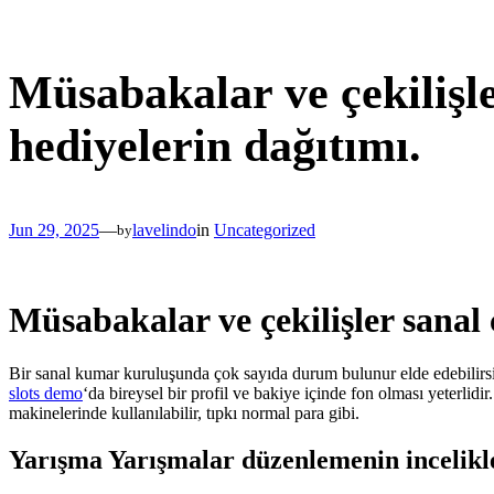
Skip
to
content
Müsabakalar ve çekilişle
hediyelerin dağıtımı.
Jun 29, 2025
—
lavelindo
in
Uncategorized
by
Müsabakalar ve çekilişler sanal 
Bir sanal kumar kuruluşunda çok sayıda durum bulunur elde edebilirsin
slots demo
‘da bireysel bir profil ve bakiye içinde fon olması yeterli
makinelerinde kullanılabilir, tıpkı normal para gibi.
Yarışma Yarışmalar düzenlemenin incelikle