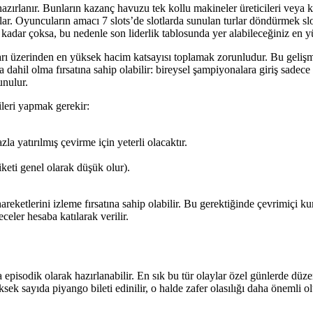
azırlanır. Bunların kazanç havuzu tek kollu makineler üreticileri veya 
tlar. Oyuncuların amacı 7 slots’de slotlarda sunulan turlar döndürmek slot
kadar çoksa, bu nedenle son liderlik tablosunda yer alabileceğiniz en y
tıları üzerinden en yüksek hacim katsayısı toplamak zorunludur. Bu geli
aya dahil olma fırsatına sahip olabilir: bireysel şampiyonalara giriş sade
unulur.
ileri yapmak gerekir:
la yatırılmış çevirme için yeterli olacaktır.
etiketi genel olarak düşük olur).
 hareketlerini izleme fırsatına sahip olabilir. Bu gerektiğinde çevrimiçi 
celer hesaba katılarak verilir.
episodik olarak hazırlanabilir. En sık bu tür olaylar özel günlerde düzen
k sayıda piyango bileti edinilir, o halde zafer olasılığı daha önemli ol