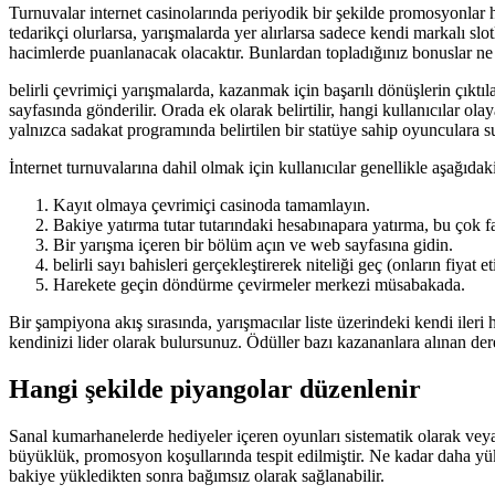
Turnuvalar internet casinolarında periyodik bir şekilde promosyonlar h
tedarikçi olurlarsa, yarışmalarda yer alırlarsa sadece kendi markalı slo
hacimlerde puanlanacak olacaktır. Bunlardan topladığınız bonuslar ne 
belirli çevrimiçi yarışmalarda, kazanmak için başarılı dönüşlerin çık
sayfasında gönderilir. Orada ek olarak belirtilir, hangi kullanıcılar ol
yalnızca sadakat programında belirtilen bir statüye sahip oyunculara s
İnternet turnuvalarına dahil olmak için kullanıcılar genellikle aşağıdak
Kayıt olmaya çevrimiçi casinoda tamamlayın.
Bakiye yatırma tutar tutarındaki hesabınapara yatırma, bu çok faz
Bir yarışma içeren bir bölüm açın ve web sayfasına gidin.
belirli sayı bahisleri gerçekleştirerek niteliği geç (onların fiyat 
Harekete geçin döndürme çevirmeler merkezi müsabakada.
Bir şampiyona akış sırasında, yarışmacılar liste üzerindeki kendi ileri
kendinizi lider olarak bulursunuz. Ödüller bazı kazananlara alınan dere
Hangi şekilde piyangolar düzenlenir
Sanal kumarhanelerde hediyeler içeren oyunları sistematik olarak veya 
büyüklük, promosyon koşullarında tespit edilmiştir. Ne kadar daha yükse
bakiye yükledikten sonra bağımsız olarak sağlanabilir.