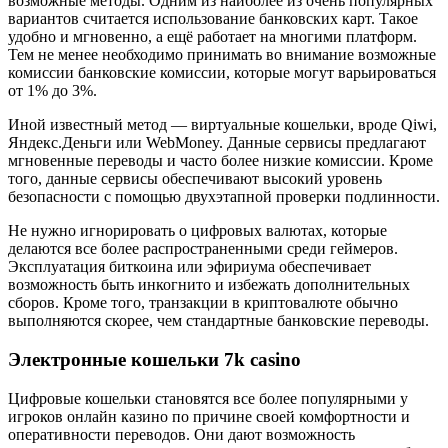
возможные методы. Одним из наиболее из очень популярных
вариантов считается использование банковских карт. Такое
удобно и мгновенно, а ещё работает на многими платформ.
Тем не менее необходимо принимать во внимание возможные
комиссии банковские комиссии, которые могут варьироваться
от 1% до 3%.
Иной известный метод — виртуальные кошельки, вроде Qiwi,
Яндекс.Деньги или WebMoney. Данные сервисы предлагают
мгновенные переводы и часто более низкие комиссии. Кроме
того, данные сервисы обеспечивают высокий уровень
безопасности с помощью двухэтапной проверки подлинности.
Не нужно игнорировать о цифровых валютах, которые
делаются все более распространенными среди геймеров.
Эксплуатация биткоина или эфириума обеспечивает
возможность быть инкогнито и избежать дополнительных
сборов. Кроме того, транзакции в криптовалюте обычно
выполняются скорее, чем стандартные банковские переводы.
Электронные кошельки 7k casino
Цифровые кошельки становятся все более популярными у
игроков онлайн казино по причине своей комфортности и
оперативности переводов. Они дают возможность