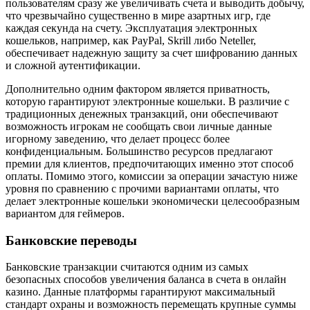
пользователям сразу же увеличивать счета и выводить добычу,
что чрезвычайно существенно в мире азартных игр, где
каждая секунда на счету. Эксплуатация электронных
кошельков, например, как PayPal, Skrill либо Neteller,
обеспечивает надежную защиту за счет шифрованию данных
и сложной аутентификации.
Дополнительно одним фактором является приватность,
которую гарантируют электронные кошельки. В различие с
традиционных денежных транзакций, они обеспечивают
возможность игрокам не сообщать свои личные данные
игорному заведению, что делает процесс более
конфиденциальным. Большинство ресурсов предлагают
премии для клиентов, предпочитающих именно этот способ
оплаты. Помимо этого, комиссии за операции зачастую ниже
уровня по сравнению с прочими вариантами оплаты, что
делает электронные кошельки экономически целесообразным
вариантом для геймеров.
Банковские переводы
Банковские транзакции считаются одним из самых
безопасных способов увеличения баланса в счета в онлайн
казино. Данные платформы гарантируют максимальный
стандарт охраны и возможность перемещать крупные суммы