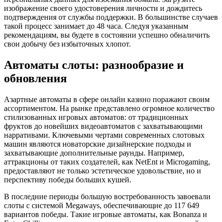
изображение своего удостоверения личности и дождитесь
подтверждения от службы поддержки. В большинстве случаев
такой процесс занимает до 48 часа. Следуя указанным
рекомендациям, вы будете в состоянии успешно обналичить
свои добычу без избыточных хлопот.
Автоматы слоты: разнообразие и
обновления
Азартные автоматы в сфере онлайн казино поражают своим
ассортиментом. На рынке представлено огромное количество
стилизованных игровых автоматов: от традиционных
фруктов до новейших видеоавтоматов с захватывающими
нарративами. Ключевыми чертами современных слотовых
машин являются новаторские дизайнерские подходы и
захватывающие дополнительные раунды. Например,
аттракционы от таких создателей, как NetEnt и Microgaming,
предоставляют не только эстетическое удовольствие, но и
перспективу победы больших кушей.
В последние периоды большую востребованность завоевали
слоты с системой Megaways, обеспечивающие до 117 649
вариантов победы. Такие игровые автоматы, как Bonanza и