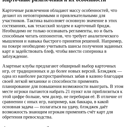
Карточные развлечения обладают массу особенностей, что
делают их неповторимыми и привлекательными для
участников. Тактика выполняет основную значение в этих
состязаниях, как техасский холдем и карточный бридж.
Необходимо не только осознавать регламенты, но и быть
способным читать оппонентов, что требует аналитического
мышления и навыка быстрого принятия решений. Например,
на покере необходимо учитывать шансы получения заданных
карт и задействовать блеф, чтобы ввести соперника в
заблуждение.
Азартные клубы предлагают обширный выбор карточных
игр, от традиционных и до более новых версий. Блэкджек —
одна из наиболее распространённых забав в казино благодаря
своей легкой механике и способности применять
планирование для повышения возможности выиграть. В этом
месте игроки пытаются набрать 21 пункт или приблизиться к
этой цифре больше, чем дилер, не перебирая её. В отличие от
сравнении с иных игр, например, как баккара, в какой
основная задача — полагаться на удачу, блэкджек даёт
возможность знающим игрокам применять счёт карт для
обретения превосходства.