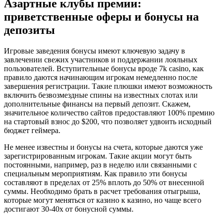
Азартные клубы премии:
приветственные оферы и бонусы на
депозиты
Игровые заведения бонусы имеют ключевую задачу в
завлечении свежих участников и поддержании лояльных
пользователей. Вступительные бонусы вроде 7k casino, как
правило даются начинающим игрокам немедленно после
завершения регистрации. Такие плюшки имеют возможность
включить безвозмездные спины на известных слотах или
дополнительные финансы на первый депозит. Скажем,
значительное количество сайтов предоставляют 100% премию
на стартовый взнос до $200, что позволяет удвоить исходный
бюджет геймера.
Не менее известны и бонусы на счета, которые даются уже
зарегистрированным игрокам. Такие акции могут быть
постоянными, например, раз в неделю или связанными с
специальным мероприятиям. Как правило эти бонусы
составляют в пределах от 25% вплоть до 50% от внесенной
суммы. Необходимо брать в расчет требования отыгрыша,
которые могут меняться от казино к казино, но чаще всего
достигают 30-40x от бонусной суммы.