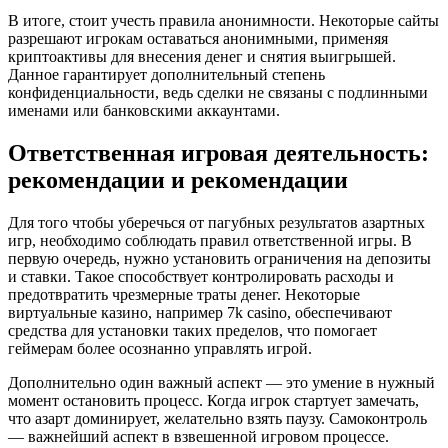
В итоге, стоит учесть правила анонимности. Некоторые сайты
разрешают игрокам оставаться анонимными, применяя
криптоактивы для внесения денег и снятия выигрышей.
Данное гарантирует дополнительный степень
конфиденциальности, ведь сделки не связаны с подлинными
именами или банковскими аккаунтами.
Ответственная игровая деятельность:
рекомендации и рекомендации
Для того чтобы уберечься от пагубных результатов азартных
игр, необходимо соблюдать правил ответственной игры. В
первую очередь, нужно установить ограничения на депозиты
и ставки. Такое способствует контролировать расходы и
предотвратить чрезмерные траты денег. Некоторые
виртуальные казино, например 7k casino, обеспечивают
средства для установки таких пределов, что помогает
геймерам более осознанно управлять игрой.
Дополнительно один важный аспект — это умение в нужный
момент остановить процесс. Когда игрок стартует замечать,
что азарт доминирует, желательно взять паузу. Самоконтроль
— важнейший аспект в взвешенной игровом процессе.