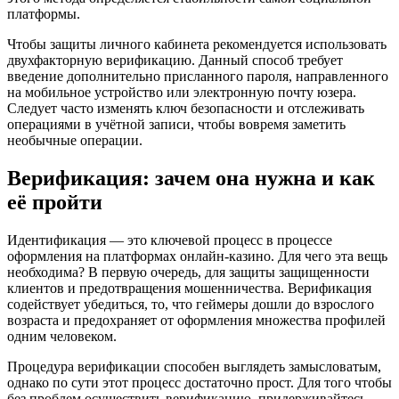
платформы.
Чтобы защиты личного кабинета рекомендуется использовать
двухфакторную верификацию. Данный способ требует
введение дополнительно присланного пароля, направленного
на мобильное устройство или электронную почту юзера.
Следует часто изменять ключ безопасности и отслеживать
операциями в учётной записи, чтобы вовремя заметить
необычные операции.
Верификация: зачем она нужна и как
её пройти
Идентификация — это ключевой процесс в процессе
оформления на платформах онлайн-казино. Для чего эта вещь
необходима? В первую очередь, для защиты защищенности
клиентов и предотвращения мошенничества. Верификация
содействует убедиться, то, что геймеры дошли до взрослого
возраста и предохраняет от оформления множества профилей
одним человеком.
Процедура верификации способен выглядеть замысловатым,
однако по сути этот процесс достаточно прост. Для того чтобы
без проблем осуществить верификацию, придерживайтесь