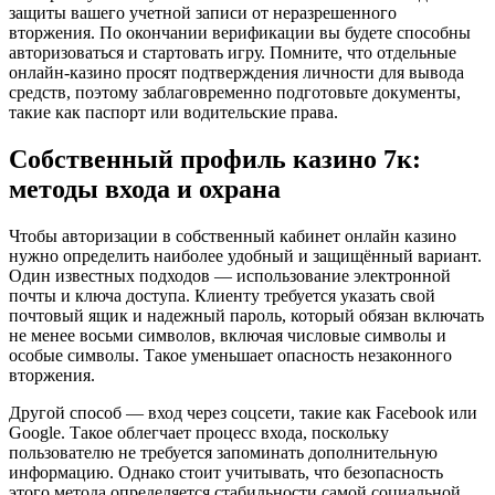
защиты вашего учетной записи от неразрешенного
вторжения. По окончании верификации вы будете способны
авторизоваться и стартовать игру. Помните, что отдельные
онлайн-казино просят подтверждения личности для вывода
средств, поэтому заблаговременно подготовьте документы,
такие как паспорт или водительские права.
Собственный профиль казино 7к:
методы входа и охрана
Чтобы авторизации в собственный кабинет онлайн казино
нужно определить наиболее удобный и защищённый вариант.
Один известных подходов — использование электронной
почты и ключа доступа. Клиенту требуется указать свой
почтовый ящик и надежный пароль, который обязан включать
не менее восьми символов, включая числовые символы и
особые символы. Такое уменьшает опасность незаконного
вторжения.
Другой способ — вход через соцсети, такие как Facebook или
Google. Такое облегчает процесс входа, поскольку
пользователю не требуется запоминать дополнительную
информацию. Однако стоит учитывать, что безопасность
этого метода определяется стабильности самой социальной