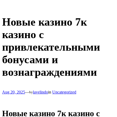
Skip
to
content
Новые казино 7к
казино с
привлекательными
бонусами и
вознаграждениями
Aug 20, 2025
—
lavelindo
in
Uncategorized
by
Новые казино 7к казино с