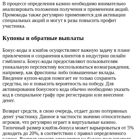
В процессе определения казино необходимо внимательно
анализировать положения получения и применения акций.
Промокоды также регулярно применяются для активации
специальных акций и могут в разы повысить профит
участника.
Купоны и обратные выплаты
Бонус-коды и кэшбэк осуществляют важную задачу в плане
привлечения и сохранения клиентов в индустрии онлайн
гэмблинга. Бонус-коды предоставляют пользователям
уникальную перспективу воспользоваться вознаграждения,
например, как фриспины либо повышенные вклады.
Введение купон-кодов помогает не только сохранить
средства, но и повысить вероятность на победу. Для
активирования бонусного кода обычно необходимо указать
код в специальное графу при регистрации или внесении
денег.
Возврат средств, в свою очередь, отдает долю потерянных
денег участнику. Данное в частности значимо относительно
игроков, что регулярно играет в виртуальные казино.
Типичный размер кэшбэк-бонуса может варьироваться от 5%
доходить до 20%, в соответствии с правил определенного
казино. Возврат средств зачисляется на баланс пользователя