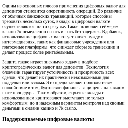
Одним из основных плюсов применения цифровых валют для
депозитов становится оперативность операций. Во различие
от обычных банковских транзакций, которые способны
требовать несколько суток, вклады в цифровой валюте
осуществляются почти сразу же. Такое позволяет геймерам
казино 7к немедленно начать играть без задержек. Вдобавок,
использование цифровых валют устраняет нужду в
интермедиариях, таких как финансовые учреждения или
платежные платформы, что снижает сборы за транзакции и
делает процесс более рентабельным.
Защита также играет значимую задачу в подборе
криптографических валют для депозитов. Технология
блокчейн гарантирует устойчивость и прозрачность всех
сделок, что делает их практически невозможными для
подделки или взлома. Это предоставляет пользователям
спокойствие в том, будто свои финансы защищены на каждом
шаге процедуры. Таким образом, скрытые вклады с
использованием криптовалют выступают не только
комфортным, но и надежным вариантом контроля над своими
деньгами в онлайн казино и 7k casino.
Поддерживаемые цифровые валюты