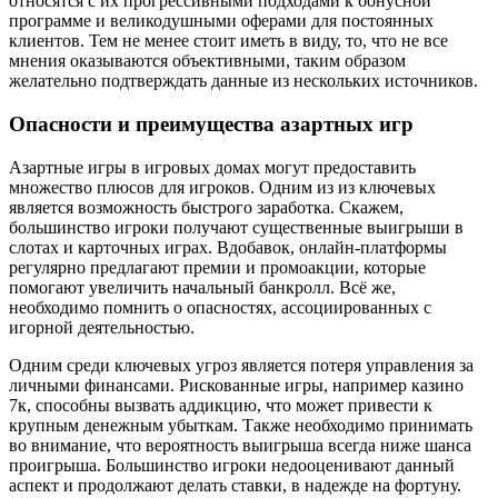
относятся с их прогрессивными подходами к бонусной
программе и великодушными оферами для постоянных
клиентов. Тем не менее стоит иметь в виду, то, что не все
мнения оказываются объективными, таким образом
желательно подтверждать данные из нескольких источников.
Опасности и преимущества азартных игр
Азартные игры в игровых домах могут предоставить
множество плюсов для игроков. Одним из из ключевых
является возможность быстрого заработка. Скажем,
большинство игроки получают существенные выигрыши в
слотах и карточных играх. Вдобавок, онлайн-платформы
регулярно предлагают премии и промоакции, которые
помогают увеличить начальный банкролл. Всё же,
необходимо помнить о опасностях, ассоциированных с
игорной деятельностью.
Одним среди ключевых угроз является потеря управления за
личными финансами. Рискованные игры, например казино
7к, способны вызвать аддикцию, что может привести к
крупным денежным убыткам. Также необходимо принимать
во внимание, что вероятность выигрыша всегда ниже шанса
проигрыша. Большинство игроки недооценивают данный
аспект и продолжают делать ставки, в надежде на фортуну.