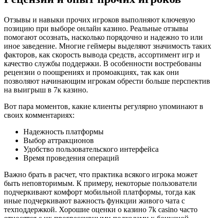
Отзывы и навыки прочих игроков выполняют ключевую
позицию при выборе онлайн казино. Реальные отзывы
помогают осознать, насколько порядочно и надежно то или
иное заведение. Многие геймеры выделяют значимость таких
факторов, как скорость вывода средств, ассортимент игр и
качество службы поддержки. В особенности востребованы
рецензии о поощрениях и промоакциях, так как они
позволяют начинающим игрокам обрести больше перспектив
на выигрыш в 7к казино.
Вот пара моментов, какие клиенты регулярно упоминают в
своих комментариях:
Надежность платформы
Выбор аттракционов
Удобство пользовательского интерфейса
Время проведения операций
Важно брать в расчет, что практика всякого игрока может
быть неповторимым. К примеру, некоторые пользователи
подчеркивают комфорт мобильной платформы, тогда как
иные подчеркивают важность функции живого чата с
техподдержкой. Хорошие оценки о казино 7k casino часто