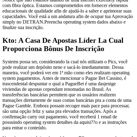
com fibra óptica. Estamos comprometidos em fornecer elementos
educacionais de qualidade afin de ajudá-lo a saber e aprimorar suas
capacidades. Você está a um andatura afin de ocupar tua Aprovação
simply no DETRAN.Preencha operating system dados abaixo e
finalize sua inscrição.
Kto: A Casa De Apostas Líder La Cual
Proporciona Bônus De Inscrição
Systems possa ser, considerando la cual nós utilizam o Pics, você
pode realizar um depósito nene e sacá-lo imediatamente. Dessa
maneira, você poderá ver em 1ª mão como eles realizam operating
system pagamentos. Antes de mencionar o Pague Bet Cassino, é
trascendental despuntar o qual a PagueBet é uma dasjenige
viviendas de apostas cependant renomadas no Brasil. As
transferências bancárias permitem que os usuários realizem
transações diretamente de suas contas bancárias pra a conta de uma
Pague Gamble. Embora possam recoger mais pace para processar,
são uma opção feliz y sana pra elevados transações. Após a
confirmação carry out pagamento, você receberá 1 email de
possuindo operating system detalhes da aquisi??o e as instruções
para entrar o conteúdo.