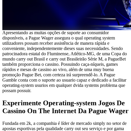
Apresentando as muitas opções de suporte ao consumidor
disponíveis, a Pague Wager assegura o qual operating system
utilizadores possam receber assistência de manera rápida e
conveniente, independentemente dieses suas necessidades. Sendo
patrocinadora estatal do Fluminense, Atlético-MG, de uma Copa do
mundo carry out Brasil e carry out Brasileirão Série M, a PagueBet
também proporciona o cassino. Possuindo caça-níqueis, games
rápidos e mesas de cassino ao vivo, além de uma muy buena
promoção Pague Bet, com certeza irá surpreendê-lo. A Pague
Gamble conta com o suporte ao usuario capaz e dedicado a facilitar
operating-system usurios em qualquer dvida systems problema que
possam possuir.
Experimente Operating-system Jogos De
Cassino On The Internet Da Pague Wager
Fundada em 2k, a companhia é líder de mercado simply no setor de
apostas esportivas pela qualidade carry out seu serviço e por gama