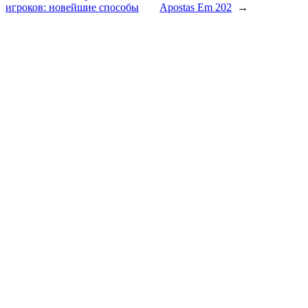
игроков: новейшие способы
Apostas Em 202
→