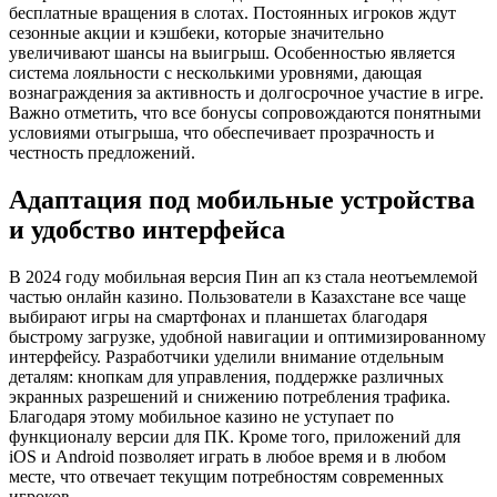
бесплатные вращения в слотах. Постоянных игроков ждут
сезонные акции и кэшбеки, которые значительно
увеличивают шансы на выигрыш. Особенностью является
система лояльности с несколькими уровнями, дающая
вознаграждения за активность и долгосрочное участие в игре.
Важно отметить, что все бонусы сопровождаются понятными
условиями отыгрыша, что обеспечивает прозрачность и
честность предложений.
Адаптация под мобильные устройства
и удобство интерфейса
В 2024 году мобильная версия Пин ап кз стала неотъемлемой
частью онлайн казино. Пользователи в Казахстане все чаще
выбирают игры на смартфонах и планшетах благодаря
быстрому загрузке, удобной навигации и оптимизированному
интерфейсу. Разработчики уделили внимание отдельным
деталям: кнопкам для управления, поддержке различных
экранных разрешений и снижению потребления трафика.
Благодаря этому мобильное казино не уступает по
функционалу версии для ПК. Кроме того, приложений для
iOS и Android позволяет играть в любое время и в любом
месте, что отвечает текущим потребностям современных
игроков.