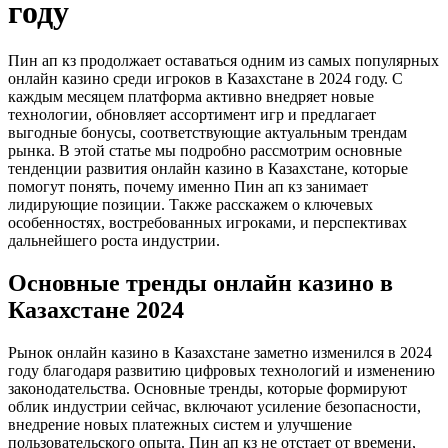
году
Пин ап кз продолжает оставаться одним из самых популярных
онлайн казино среди игроков в Казахстане в 2024 году. С
каждым месяцем платформа активно внедряет новые
технологии, обновляет ассортимент игр и предлагает
выгодные бонусы, соответствующие актуальным трендам
рынка. В этой статье мы подробно рассмотрим основные
тенденции развития онлайн казино в Казахстане, которые
помогут понять, почему именно Пин ап кз занимает
лидирующие позиции. Также расскажем о ключевых
особенностях, востребованных игроками, и перспективах
дальнейшего роста индустрии.
Основные тренды онлайн казино в
Казахстане 2024
Рынок онлайн казино в Казахстане заметно изменился в 2024
году благодаря развитию цифровых технологий и изменению
законодательства. Основные тренды, которые формируют
облик индустрии сейчас, включают усиление безопасности,
внедрение новых платежных систем и улучшение
пользовательского опыта. Пин ап кз не отстает от времени,