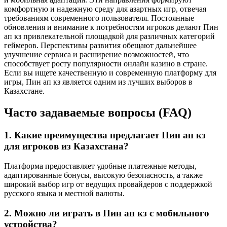
комфортную и надежную среду для азартных игр, отвечая
требованиям современного пользователя. Постоянные
обновления и внимание к потребностям игроков делают Пин
ап кз привлекательной площадкой для различных категорий
геймеров. Перспективы развития обещают дальнейшее
улучшение сервиса и расширение возможностей, что
способствует росту популярности онлайн казино в стране.
Если вы ищете качественную и современную платформу для
игры, Пин ап кз является одним из лучших выборов в
Казахстане.
Часто задаваемые вопросы (FAQ)
1. Какие преимущества предлагает Пин ап кз
для игроков из Казахстана?
Платформа предоставляет удобные платежные методы,
адаптированные бонусы, высокую безопасность, а также
широкий выбор игр от ведущих провайдеров с поддержкой
русского языка и местной валюты.
2. Можно ли играть в Пин ап кз с мобильного
устройства?