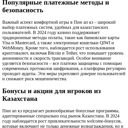
Популярные платежные методы и
безопасность
Важный аспект комфортной игры в Пин ап кз – широкий
выбор платежных систем, удобных для казахстанских
пользователей. В 2024 году казино поддерживает
традиционные методы оплаты, такие как банковские карты
Visa и Mastercard, а также электронные кошельки QIWI и
WebMoney. Кроме того, наблюдается рост использования
криптовалют, включая Bitcoin и Tether, что повышает уровень
анонимности и скорость транзакций. Особое внимание
уделяется безопасности – все платежи защищены с помощью
современных протоколов шифрования, а платформа регулярно
проходит аудиты. Эти меры укрепляют доверие пользователей
и снижают риск мошенничества.
Бонусы и акции для игроков из
Казахстана
Пин ап кз предлагает разнообразные бонусные программы,
адаптированные специально под рынок Казахстана. В 2024
году наблюдается рост привлекательности welcome-бонусов,
которые включают не только денежные вознаграждения, но и