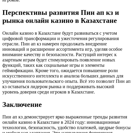
Перспективы развития Пин ап кз и
рынка онлайн казино в Казахстане
Онлайн казино в Казахстане будут развиваться с учетом
цифровой трансформации и ужесточения регулирования
отрасли. Пин ап кз намерен продолжать внедрение
инноваций и расширение ассортимента игр, уделяя особое
внимание качеству и безопасности. Растущий интерес к
азартным играм будет стимулировать появление новых
функций, таких как социальные игры и элементы
геймификации. Кроме того, ожидается повышение роли
искусственного интеллекта и анализа больших данных для
улучшения пользовательского опыта. Всё это позволит Пин ап
кз оставаться лидером рынка и поддерживать высокий
уровень доверия среди игроков в Казахстане.
Заключение
Пин ап кз демонстрирует ярко выраженные тренды развития
онлайн казино в Казахстане в 2024 году: инновационные
технологии, безопасность, удобство платежей, щедрые бонусы
и мобильная адаптация. Эти направления формируют