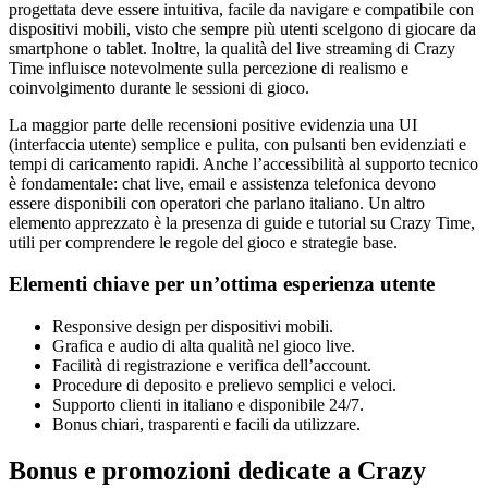
progettata deve essere intuitiva, facile da navigare e compatibile con
dispositivi mobili, visto che sempre più utenti scelgono di giocare da
smartphone o tablet. Inoltre, la qualità del live streaming di Crazy
Time influisce notevolmente sulla percezione di realismo e
coinvolgimento durante le sessioni di gioco.
La maggior parte delle recensioni positive evidenzia una UI
(interfaccia utente) semplice e pulita, con pulsanti ben evidenziati e
tempi di caricamento rapidi. Anche l’accessibilità al supporto tecnico
è fondamentale: chat live, email e assistenza telefonica devono
essere disponibili con operatori che parlano italiano. Un altro
elemento apprezzato è la presenza di guide e tutorial su Crazy Time,
utili per comprendere le regole del gioco e strategie base.
Elementi chiave per un’ottima esperienza utente
Responsive design per dispositivi mobili.
Grafica e audio di alta qualità nel gioco live.
Facilità di registrazione e verifica dell’account.
Procedure di deposito e prelievo semplici e veloci.
Supporto clienti in italiano e disponibile 24/7.
Bonus chiari, trasparenti e facili da utilizzare.
Bonus e promozioni dedicate a Crazy