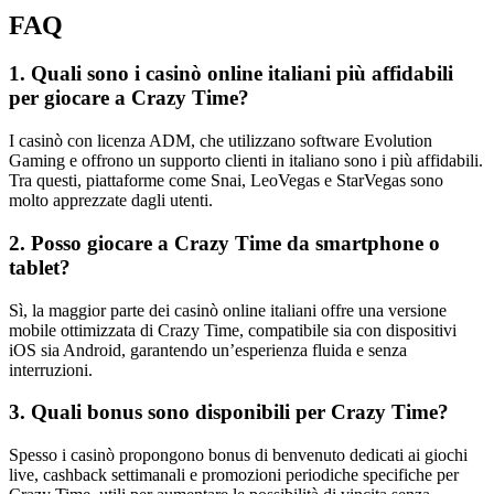
FAQ
1. Quali sono i casinò online italiani più affidabili
per giocare a Crazy Time?
I casinò con licenza ADM, che utilizzano software Evolution
Gaming e offrono un supporto clienti in italiano sono i più affidabili.
Tra questi, piattaforme come Snai, LeoVegas e StarVegas sono
molto apprezzate dagli utenti.
2. Posso giocare a Crazy Time da smartphone o
tablet?
Sì, la maggior parte dei casinò online italiani offre una versione
mobile ottimizzata di Crazy Time, compatibile sia con dispositivi
iOS sia Android, garantendo un’esperienza fluida e senza
interruzioni.
3. Quali bonus sono disponibili per Crazy Time?
Spesso i casinò propongono bonus di benvenuto dedicati ai giochi
live, cashback settimanali e promozioni periodiche specifiche per