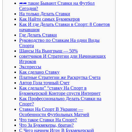
➦➦ такие Бывают Ставки на Футбол
Сегодня?
На только Делать Ставки
Как Найти самых Букмекеров
Как И где Делать Ставки в Спорт: 8 Советов
начавшим
Где Делать Ставки
Руководство по Ставкам На одни Виды
Спорта
Шансы На Выигрыш — 50%
советчиков И Стратегии дли Начинающих
Игроков
Экспрессы
Как сделано Ставку
Платные Стратегии же Раскрутка Счета
Автор Гола точный Счет
Как сделали” “ставку На Спорт в
Букмекерской Конторе спустя Интернет
Как Профессионально Делать Ставки на
Спорт?
Ставки На Спорт В Украине —
Особенности Футбольных Матчей
Что такое Ставки На Спорт?
Что За Букмекеры, братан?
С Чего начнем Игру В Букмекерской