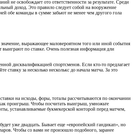
ний не освобождает ото ответственности за результате. Среди
льный доход. Это правило следует собой на вооружение
чей обе команды в сумме забьют не менее чем другого гола
й значение, выражающее маловероятном того или иной события
ет выиграют по ставке. Очень полезная информация дли
енной дисквалификацией спортсменов. Если кто-то предлагает
е ставку за несколько несколькс до начала матча. За это
 ставки на исходы, форы, тоталы рассчитываются по окончании
но как проигрыш. Чтобы посчитать выигрыш, умножьте
нты, устанавливаемые букмекерской конторой перед матчем,
будет уже двадцать. Бывает еще «европейский гандикап», но
ларов. Чтобы со вами не произошло подобного, заранее