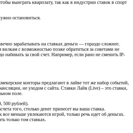
тобы выиграть кварплату, так как в индустрии ставок в спорт
нужно остановиться.
вечно зарабатывать на ставках деньги — гораздо сложнее.
я вилкам с возможностью позже обратиться за советами не
о набивать за свой счет. Например, если рано не сменить IP-
мекерские конторы предлагают в лайве тот же набор событий,
сляции, не уходом с сайта. Ставки Лайв (Live) – это ставки,
льном поле.
 500 рублей).
ета того, столько денег принесет вы ваша ставка.
все меньше увлекаются игрой, только речь идет об деньгах.
ть только том ставках.