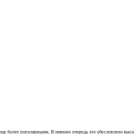
 еще более популярными. В именно очередь это обусловлено выс