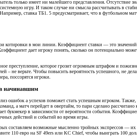
атель только имеет ни малейшего представления. Отсутствие зна
стемную игру. И таком случае ни смысла рассчитывать в стаби
 Например, ставка ТБ1. 5 предусматривает, что в футбольном мат
вои котировки в мои линии. Коэффициент ставки — это значени
 Коэффициент дает игроку понять, сколько он потенциально мож
вное преступление, которое грозит огромным штрафом и пожизн
й – не верьте. Чтобы повысить вероятность успешного, не делайт
ера, поссорятся игроки.
ов начинавшим
лиз ошибок а успехов поможет стать успешным игроком. Также,
 команд, а матч перейдет в овертайм, то пари сделано рассчита
ает букмекер в зависимости от вероятности события. Коэффицие
личных действий и событий во время игры.
торых составляем возможные мысленно тройных экспрессов — их 
вите 110 евро на SF 49ers или KC Chief, чтобы выиграть 100 дол