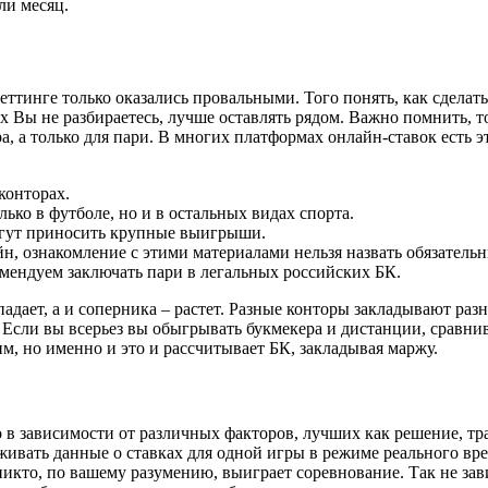
ли месяц.
беттинге только оказались провальными. Того понять, как сделат
 Вы не разбираетесь, лучше оставлять рядом. Важно помнить, т
, а только для пари. В многих платформах онлайн-ставок есть 
конторах.
ько в футболе, но и в остальных видах спорта.
гут приносить крупные выигрыши.
лайн, ознакомление с этими материалами нельзя назвать обязатель
мендуем заключать пари в легальных российских БК.
у падает, а и соперника – растет. Разные конторы закладывают 
 Если вы всерьез вы обыгрывать букмекера и дистанции, сравни
им, но именно и это и рассчитывает БК, закладывая маржу.
 зависимости от различных факторов, лучших как решение, тра
еживать данные о ставках для одной игры в режиме реального в
 никто, по вашему разумению, выиграет соревнование. Так не за