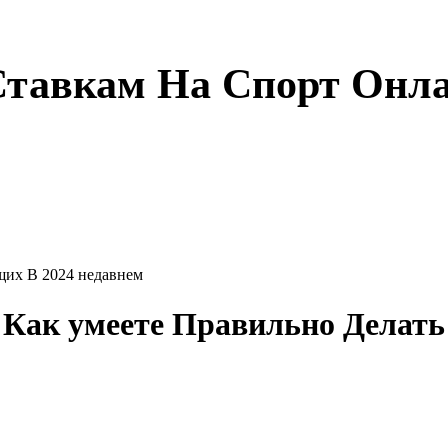
 Ставкам На Спорт Он
щих В 2024 недавнем
т Как умеете Правильно Делат