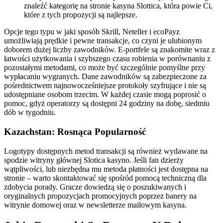
znaleźć kategorię na stronie kasyna Slottica, która powie Ci,
które z tych propozycji są najlepsze.
Opcje tego typu w jaki sposób Skrill, Neteller i ecoPayz
umożliwiają prędkie i pewne transakcje, co czyni je ulubionym
doborem dużej liczby zawodników. E-portfele są znakomite wraz z
łatwości użytkowania i szybszego czasu robienia w porównaniu z
pozostałymi metodami, co może być szczególnie pomyślne przy
wypłacaniu wygranych. Dane zawodników są zabezpieczone za
pośrednictwem najnowocześniejsze protokoły szyfrujące i nie są
udostępniane osobom trzecim. W każdej czasie mogą poprosić o
pomoc, gdyż operatorzy są dostępni 24 godziny na dobę, siedmiu
dób w tygodniu.
Kаzасhstаn: Rоsnąса Рорulаrnоść
Logotypy dostępnych metod transakcji są również wydawane na
spodzie witryny głównej Slotica kasyno. Jeśli fan dzierży
wątpliwości, lub niezbędna mu metoda płatności jest dostępna na
stronie – warto skontaktować się spośród pomocą techniczną dla
zdobycia porady. Gracze dowiedzą się o poszukiwanych i
oryginalnych propozycjach promocyjnych poprzez banery na
witrynie domowej oraz w newsletterze mailowym kasyna.