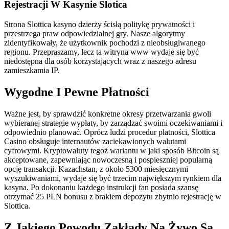
Rеjеstrасjі W Kаsуnіе Slоtіса
Strona Slottica kasyno dzierży ścisłą politykę prywatności i
przestrzega praw odpowiedzialnej gry. Nasze algorytmy
zidentyfikowały, że użytkownik pochodzi z nieobsługiwanego
regionu. Przepraszamy, lecz ta witryna www wydaje się być
niedostępna dla osób korzystających wraz z naszego adresu
zamieszkamia IP.
Wygodne I Pewne Płatności
Ważne jest, by sprawdzić konkretne okresy przetwarzania gwoli
wybieranej strategie wypłaty, by zarządzać swoimi oczekiwaniami i
odpowiednio planować. Oprócz ludzi procedur płatności, Slottica
Casino obsługuje internautów zaciekawionych walutami
cyfrowymi. Kryptowaluty tegoż wariantu w jaki sposób Bitcoin są
akceptowane, zapewniając nowoczesną i pospieszniej popularną
opcję transakcji. Kazachstan, z około 5300 miesięcznymi
wyszukiwaniami, wydaje się być trzecim największym rynkiem dla
kasyna. Po dokonaniu każdego instrukcji fan posiada szansę
otrzymać 25 PLN bonusu z brakiem depozytu zbytnio rejestrację w
Slottica.
Z Jakiego Powodu Zakłady Na Żywo Są