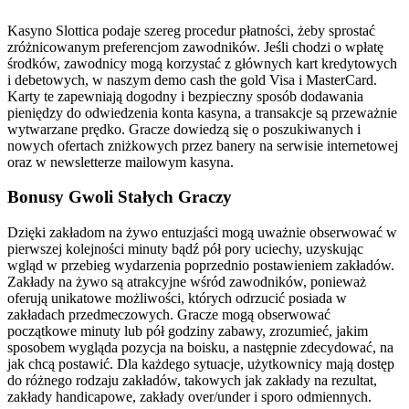
Kasyno Slottica podaje szereg procedur płatności, żeby sprostać
zróżnicowanym preferencjom zawodników. Jeśli chodzi o wpłatę
środków, zawodnicy mogą korzystać z głównych kart kredytowych
i debetowych, w naszym demo cash the gold Visa i MasterCard.
Karty te zapewniają dogodny i bezpieczny sposób dodawania
pieniędzy do odwiedzenia konta kasyna, a transakcje są przeważnie
wytwarzane prędko. Gracze dowiedzą się o poszukiwanych i
nowych ofertach zniżkowych przez banery na serwisie internetowej
oraz w newsletterze mailowym kasyna.
Bonusy Gwoli Stałych Graczy
Dzięki zakładom na żywo entuzjaści mogą uważnie obserwować w
pierwszej kolejności minuty bądź pół pory uciechy, uzyskując
wgląd w przebieg wydarzenia poprzednio postawieniem zakładów.
Zakłady na żywo są atrakcyjne wśród zawodników, ponieważ
oferują unikatowe możliwości, których odrzucić posiada w
zakładach przedmeczowych. Gracze mogą obserwować
początkowe minuty lub pół godziny zabawy, zrozumieć, jakim
sposobem wygląda pozycja na boisku, a następnie zdecydować, na
jak chcą postawić. Dla każdego sytuacje, użytkownicy mają dostęp
do różnego rodzaju zakładów, takowych jak zakłady na rezultat,
zakłady handicapowe, zakłady over/under i sporo odmiennych.