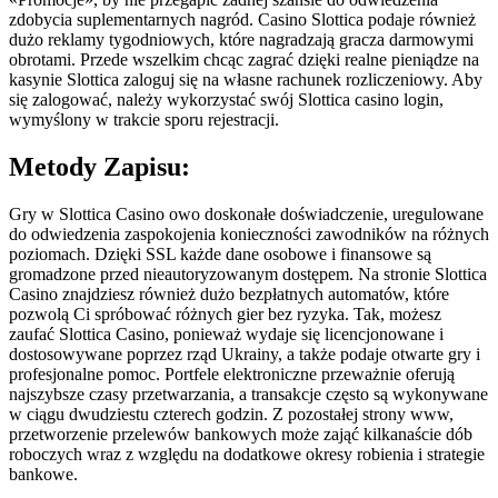
zdobycia suplementarnych nagród. Casino Slottica podaje również
dużo reklamy tygodniowych, które nagradzają gracza darmowymi
obrotami. Przede wszelkim chcąc zagrać dzięki realne pieniądze na
kasynie Slottica zaloguj się na własne rachunek rozliczeniowy. Aby
się zalogować, należy wykorzystać swój Slottica casino login,
wymyślony w trakcie sporu rejestracji.
Metody Zapisu:
Gry w Slottica Casino owo doskonałe doświadczenie, uregulowane
do odwiedzenia zaspokojenia konieczności zawodników na różnych
poziomach. Dzięki SSL każde dane osobowe i finansowe są
gromadzone przed nieautoryzowanym dostępem. Na stronie Slottica
Casino znajdziesz również dużo bezpłatnych automatów, które
pozwolą Ci spróbować różnych gier bez ryzyka. Tak, możesz
zaufać Slottica Casino, ponieważ wydaje się licencjonowane i
dostosowywane poprzez rząd Ukrainy, a także podaje otwarte gry i
profesjonalne pomoc. Portfele elektroniczne przeważnie oferują
najszybsze czasy przetwarzania, a transakcje często są wykonywane
w ciągu dwudziestu czterech godzin. Z pozostałej strony www,
przetworzenie przelewów bankowych może zająć kilkanaście dób
roboczych wraz z względu na dodatkowe okresy robienia i strategie
bankowe.