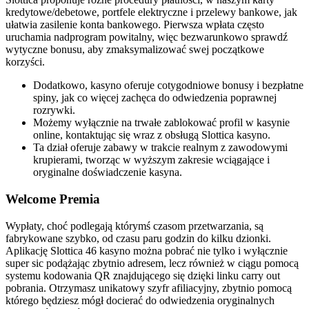
kredytowe/debetowe, portfele elektryczne i przelewy bankowe, jak
ułatwia zasilenie konta bankowego. Pierwsza wpłata często
uruchamia nadprogram powitalny, więc bezwarunkowo sprawdź
wytyczne bonusu, aby zmaksymalizować swej początkowe
korzyści.
Dodatkowo, kasyno oferuje cotygodniowe bonusy i bezpłatne
spiny, jak co więcej zachęca do odwiedzenia poprawnej
rozrywki.
Możemy wyłącznie na trwałe zablokować profil w kasynie
online, kontaktując się wraz z obsługą Slottica kasyno.
Ta dział oferuje zabawy w trakcie realnym z zawodowymi
krupierami, tworząc w wyższym zakresie wciągające i
oryginalne doświadczenie kasyna.
Welcome Premia
Wypłaty, choć podlegają którymś czasom przetwarzania, są
fabrykowane szybko, od czasu paru godzin do kilku dzionki.
Aplikację Slottica 46 kasyno można pobrać nie tylko i wyłącznie
super sic podążając zbytnio adresem, lecz również w ciągu pomocą
systemu kodowania QR znajdującego się dzięki linku carry out
pobrania. Otrzymasz unikatowy szyfr afiliacyjny, zbytnio pomocą
którego będziesz mógł docierać do odwiedzenia oryginalnych