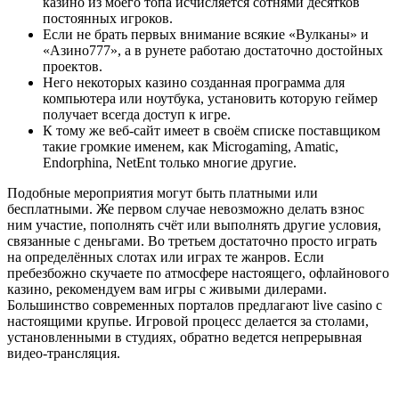
казино из моего топа исчисляется сотнями десятков
постоянных игроков.
Если не брать первых внимание всякие «Вулканы» и
«Азино777», а в рунете работаю достаточно достойных
проектов.
Него некоторых казино созданная программа для
компьютера или ноутбука, установить которую геймер
получает всегда доступ к игре.
К тому же веб-сайт имеет в своём списке поставщиком
такие громкие именем, как Microgaming, Amatic,
Endorphina, NetEnt только многие другие.
Подобные мероприятия могут быть платными или
бесплатными. Же первом случае невозможно делать взнос
ним участие, пополнять счёт или выполнять другие условия,
связанные с деньгами. Во третьем достаточно просто играть
на определённых слотах или играх те жанров. Если
пребезбожно скучаете по атмосфере настоящего, офлайнового
казино, рекомендуем вам игры с живыми дилерами.
Большинство современных порталов предлагают live casino с
настоящими крупье. Игровой процесс делается за столами,
установленными в студиях, обратно ведется непрерывная
видео-трансляция.