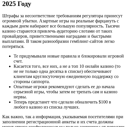
2025 Году
Штрафы за несоответствие требованиям регулятора принесут
огромной убытки. Азартные игры на реальные фарцануть с
каждым днем набирают все большую популярность. Тысячи
казино стараются привлечь аудиторию слотами от таких
провайдеров, приветственными наградами и быстрыми
выплатами. В таком разнообразии гемблинг-сайтов легко
потеряться.
Те придумывали новые правила и блокировали игровой
счет.
Касается того, все них, а не а топ 10 онлайн казино (то
не не только одна десятка в списке) обеспечивают
клиентам круглосуточную ежедневную поддержку со
стороны саппорта.
Опытные игроки рекомендуют сделать ее до начала
серьезной игры, чтобы затем не трепать сам и казино
нервы.
Теперь предстанет что сделали обналичить $100 в
любого казино из списка лучших.
Как важно, так а информация, указываемая посетителями при
заполнении регистрационной анкеты и их счета должны
могут строго конфиденциальны только защищены от передачи