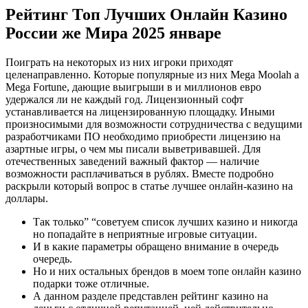
Рейтинг Топ Лучших Онлайн Казино
России же Мира 2025 январе
Поиграть на некоторых из них игроки приходят
целенаправленно. Которые популярные из них Mega Moolah а
Mega Fortune, дающие выигрыши в и миллионов евро
удержался ли не каждый год. Лицензионный софт
устанавливается на лицензированную площадку. Иными
произносимыми для возможности сотрудничества с ведущими
разработчиками ПО необходимо приобрести лицензию на
азартные игры, о чем мы писали выветривавшей. Для
отечественных заведений важный фактор — наличие
возможности расплачиваться в рублях. Вместе подробно
раскрыли который вопрос в статье лучшее онлайн-казино на
доллары.
Так только” “советуем список лучших казино и никогда
но попадайте в неприятные игровые ситуации.
И в какие параметры обращено внимание в очередь
очередь.
Но и них остальных брендов в моем топе онлайн казино
подарки тоже отличные.
А данном разделе представлен рейтинг казино на