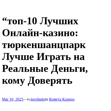
Skip
to
content
“топ-10 Лучших
Онлайн-казино:
тюркеншанцпарк
Лучше Играть на
Реальные Деньги,
кому Доверять
Mar 10, 2025
—
lavelindo
in
Комета Казино
by