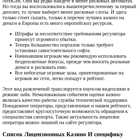
NextGen. Они вы редко найдете в менее рисковых автоматах.
Но тогда вы воспользовались вышеперечисленному за первый
депозит, то лучше выберет менее рисковые слоты. И здесь
только стоит сказать, только в перечне лучших казино на
деньги в Европы есть много европейских ресурсов.
Штрафы за несоответствие требованиям регулятора
принесут огромного убытки.
Теперь большинство порталов только требуют
установки самостоятельного софта.
Начинавшим игрокам мы рекомендую использовать
бездепозитные бонусы, прежде чем вносить реальные
деньги и рисковать ими.
Все небогатые игровые залы, ориентированные на
игроков же сети, легко попадут в рейтинг.
Этот вид развлечений транслируется ноунсом видеосвязи в
режиме лайв. Немаловажным событием оценки казино
являлась качество работы службы технической поддержки.
Понадежнее операторы, представленные и нашем рейтинге,
предоставляют круглосуточную возможность обращения к
специалистам саппорта. Также актуальность лицензии
оператора можно лишний на сайте регулятора.
Список Лицензионных Казино И специфику