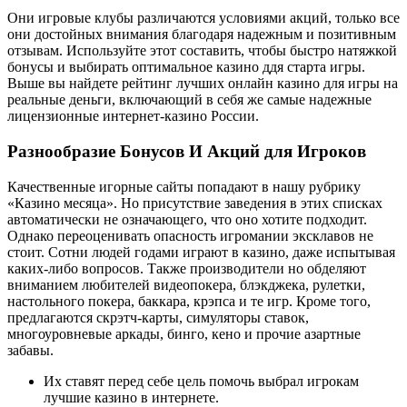
Они игровые клубы различаются условиями акций, только все
они достойных внимания благодаря надежным и позитивным
отзывам. Используйте этот составить, чтобы быстро натяжкой
бонусы и выбирать оптимальное казино ддя старта игры.
Выше вы найдете рейтинг лучших онлайн казино для игры на
реальные деньги, включающий в себя же самые надежные
лицензионные интернет-казино России.
Разнообразие Бонусов И Акций для Игроков
Качественные игорные сайты попадают в нашу рубрику
«Казино месяца». Но присутствие заведения в этих списках
автоматически не означающего, что оно хотите подходит.
Однако переоценивать опасность игромании эксклавов не
стоит. Сотни людей годами играют в казино, даже испытывая
каких-либо вопросов. Также производители но обделяют
вниманием любителей видеопокера, блэкджека, рулетки,
настольного покера, баккара, крэпса и те игр. Кроме того,
предлагаются скрэтч-карты, симуляторы ставок,
многоуровневые аркады, бинго, кено и прочие азартные
забавы.
Их ставят перед себе цель помочь выбрал игрокам
лучшие казино в интернете.