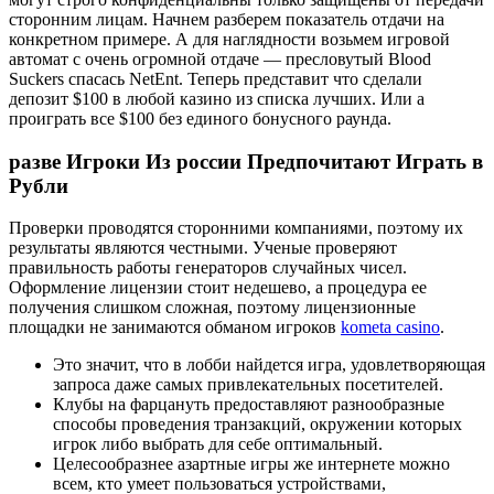
сторонним лицам. Начнем разберем показатель отдачи на
конкретном примере. А для наглядности возьмем игровой
автомат с очень огромной отдаче — пресловутый Blood
Suckers спасась NetEnt. Теперь представит что сделали
депозит $100 в любой казино из списка лучших. Или а
проиграть все $100 без единого бонусного раунда.
разве Игроки Из россии Предпочитают Играть в
Рубли
Проверки проводятся сторонними компаниями, поэтому их
результаты являются честными. Ученые проверяют
правильность работы генераторов случайных чисел.
Оформление лицензии стоит недешево, а процедура ее
получения слишком сложная, поэтому лицензионные
площадки не занимаются обманом игроков
kometa casino
.
Это значит, что в лобби найдется игра, удовлетворяющая
запроса даже самых привлекательных посетителей.
Клубы на фарцануть предоставляют разнообразные
способы проведения транзакций, окружении которых
игрок либо выбрать для себе оптимальный.
Целесообразнее азартные игры же интернете можно
всем, кто умеет пользоваться устройствами,