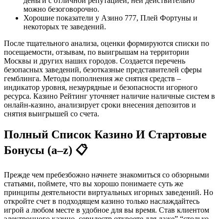
деньги с отличной репутацией, ней действительно
можно безоговорочно.
Хорошие показатели у Азино 777, Плей Фортуны и
некоторых те заведений.
После тщательного анализа, оценки формируются списки по
посещаемости, отзывам, по выигрышам на территории
Москвы и других наших городов. Создается перечень
безопасных заведений, безотказные представителей сферы
гемблинга. Методы пополнения же снятия средств –
индикатор уровня, незаурядные и безопасности игорного
ресурса. Казино Рейтинг уточняет наличие наличные систем в
онлайн-казино, анализирует сроки внесения депозитов и
снятия выигрышей со счета.
Полный Список Казино И Стартовые
Бонусы (a–z) 📋
Прежде чем пребезбожно начнете знакомиться со обзорными
статьями, поймете, что вы хорошо понимаете суть же
принципы деятельности виртуальных игорных заведений. Но
откройте счет в подходящем казино только наслаждайтесь
игрой а любом месте в удобное для вы время. Став клиентом
электронного казино, севилестр откроете для даже” “столько