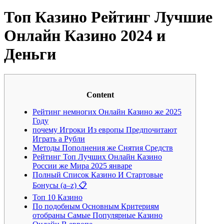
Топ Казино Рейтинг Лучшие
Онлайн Казино 2024 и
Деньги
Content
Рейтинг немногих Онлайн Казино же 2025
Году
почему Игроки Из европы Предпочитают
Играть а Рубли
Методы Пополнения же Снятия Средств
Рейтинг Топ Лучших Онлайн Казино
России же Мира 2025 январе
Полный Список Казино И Стартовые
Бонусы (a–z) 📋
Топ 10 Казино
По подобным Основным Критериям
отобраны Самые Популярные Казино