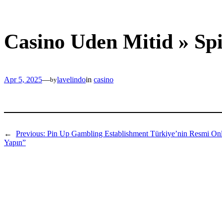
Skip
to
content
Casino Uden Mitid » Sp
Apr 5, 2025
—
lavelindo
in
casino
by
←
Previous:
Pin Up Gambling Establishment Türkiye’nin Resmi Onli
Yapın”