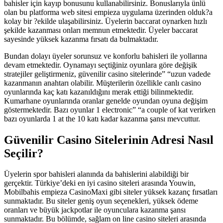
bahisler için kayıp bonusunu kullanabilirsiniz. Bonuslarıyla ünlü
olan bu platforma web sitesi empieza uygulama üzerinden olduk?a
kolay bir ?ekilde ulaşabilirsiniz. Üyelerin baccarat oynarken hızlı
şekilde kazanması onları memnun etmektedir. Üyeler baccarat
sayesinde yüksek kazanma fırsatı da bulmaktadır.
Bundan dolayı üyeler sorunsuz ve konforlu bahisleri ile yollarına
devam etmektedir. Oynamayı seçtiğiniz oyunlara göre değişik
stratejiler geliştirmeniz, güvenilir casino sitelerinde” “uzun vadede
kazanmanın anahtarı olabilir. Müşterilerin özellikle canlı casino
oyunlarında kaç katı kazanıldığını merak ettiği bilinmektedir.
Kumarhane oyunlarında oranlar genelde oyundan oyuna değişim
göstermektedir. Bazı oyunlar 1 electronic” “a couple of kat verirken
bazı oyunlarda 1 at the 10 katı kadar kazanma şansı mevcuttur.
Güvenilir Casino Sitelerinin Adresi Nasıl
Seçilir?
Üyelerin spor bahisleri alanında da bahislerini alabildiği bir
gerçektir. Türkiye’deki en iyi casino siteleri arasında Youwin,
Mobilbahis empieza CasinoMaxi gibi siteler yüksek kazanç fırsatları
sunmaktadır. Bu siteler geniş oyun seçenekleri, yüksek ödeme
oranları ve büyük jackpotlar ile oyunculara kazanma şansı
sunmaktadır. Bu bölümde, sağlam on line casino siteleri arasında