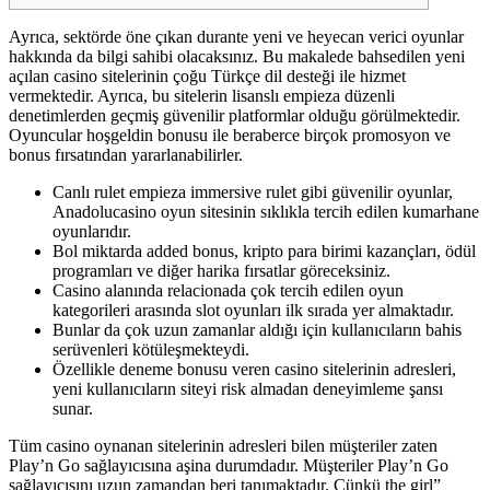
Ayrıca, sektörde öne çıkan durante yeni ve heyecan verici oyunlar
hakkında da bilgi sahibi olacaksınız. Bu makalede bahsedilen yeni
açılan casino sitelerinin çoğu Türkçe dil desteği ile hizmet
vermektedir. Ayrıca, bu sitelerin lisanslı empieza düzenli
denetimlerden geçmiş güvenilir platformlar olduğu görülmektedir.
Oyuncular hoşgeldin bonusu ile beraberce birçok promosyon ve
bonus fırsatından yararlanabilirler.
Canlı rulet empieza immersive rulet gibi güvenilir oyunlar,
Anadolucasino oyun sitesinin sıklıkla tercih edilen kumarhane
oyunlarıdır.
Bol miktarda added bonus, kripto para birimi kazançları, ödül
programları ve diğer harika fırsatlar göreceksiniz.
Casino alanında relacionada çok tercih edilen oyun
kategorileri arasında slot oyunları ilk sırada yer almaktadır.
Bunlar da çok uzun zamanlar aldığı için kullanıcıların bahis
serüvenleri kötüleşmekteydi.
Özellikle deneme bonusu veren casino sitelerinin adresleri,
yeni kullanıcıların siteyi risk almadan deneyimleme şansı
sunar.
Tüm casino oynanan sitelerinin adresleri bilen müşteriler zaten
Play’n Go sağlayıcısına aşina durumdadır. Müşteriler Play’n Go
sağlayıcısını uzun zamandan beri tanımaktadır. Çünkü the girl”