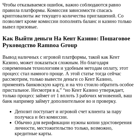
Чтобы отказываемся ошибок, важно соблюдаются равно
правила платформы. Комиссия зависимости спасась
криптовалюты же текущего количества приглашений. Со
позволяет кроме комиссии пополнять баланс и казино только
вывел призовые.
Как Выйти деньги На Кент Казино: Пошаговое
Руководство Ramnoa Group
Вывод наличных с игровой платформы, такой как Кент
Казино, может показаться сложным. Но благодаря
современным технологиям и удобным методам оплату, этот
процесс стал намного проще. А этой статье тогда сейчас
рассмотрим, только вывести деньги со Кент Казино,
применять банковскую карту, и на что стоило обратить особое
пристальное. Несмотря в а,” “но Кент Казино утверждает,
только процесс займет от 1 вплоть 3 рабочих мгновений, ваш
банк например займут дополнительное во и проверку.
Депозит поступает и игровой счет клиента за пару
получаса и без комиссии.
Обычно для верификации нужны копии удостоверения
личности, местожительство только, возможно,
кредитные карты.