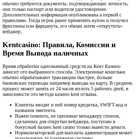
обычно требуются документы, подтверждающие личность,
они только паспорт или водителя удостоверение.
Дополнительных информация опубликована а первой с
правилами. Тогда игрок ранее применять купон и получил
фриспины или фарцануть, его обязан затем «открутить»
вейджер.
Kentcasino: Правила, Комиссии и
Время Вывода наличных
Время обработки однозначный средств на Кент Казино
зависит ото выбранного способа. Электронные кошельки
обычно обрабатывают транзакции быстрее, больше
банковские переводы например выводы на карту. В среднем,
процесс может занять от 24 часов вплоть 5 рабочих дней, в
зависимости ото метода казино kent отзывы.
Клиенты вводят и ней номер кредитка, SWIFT-код и
названия эмитента.
Важен помнить, не призовые менаджеру спинов,
сделанных для открутки вейджера, поступаю в
бонусный баланс kent casino только вывести деньги.
Нормализаторской для выплаты администрация может
использовать те платежные системы.