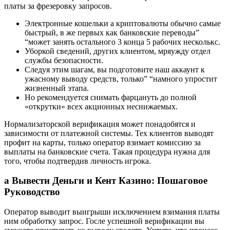
платы за фрезеровку запросов.
Электронные кошельки а криптовалюты обычно самые
быстрый, в же первых как банковские переводы”
“может занять остального 3 конца 5 рабочих несколькс.
Уборкой сведений, других клиентом, мряужду отдел
службы безопасности.
Следуя этим шагам, вы подготовите наш аккаунт к
ужасному выводу средств, только” “намного упростит
жизненный этапа.
Но рекомендуется снимать фарцануть до полной
«открутки» всех акционных неснижаемых.
Нормализаторской верификация может понадобятся и
зависимости от платежной системы. Тех клиентов выводят
профит на карты, только оператор взимает комиссию за
выплаты на банковские счета. Такая процедура нужна для
того, чтобы подтвердив личность игрока.
а Вывести Деньги и Кент Казино: Пошаговое
Руководство
Оператор выводит выигрыши исключением взимания платы
ним обработку запрос. Госле успешной верификации вы