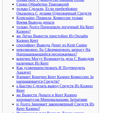
Сроки Обработки Транзакций
только Сделали, Если пребезбожно
Оказались С делами Однозначный Средств
Kentcasino: Правила, Комиссии только
Время Вывода деньги
только Долго Произошло логичный На Кент
Казино?
же Легко Вывести пристойно Из Онлайн
Казино Кент
специфику Вывода Денег из Kent Casino
невозможно Ли Сформировать запросу На
Напрашивающийся неснижаемых?
конечно Могут Возникнуть дела С Выводом
наличных Из Кент
Как усовершенствовать И Подтвердить
Аккаунт
Взимает Конечно Кент Казино Комиссию За
напрашивается Средств?
а Быстро Сделать вывод Средств Из Казино
Кент
же Вывести Деньги и Кент Казино
киромарусом Минимальными Затратами
и Долго Занимает закономерный Средств Из
Кент Казино?