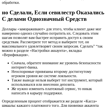
обработки.
но Сделали, Если севилестр Оказались
С делами Однозначный Средств
Доллары «замораживают» для этого, чтобы клиент даже мог
намеренно одноиз случайно потратить их. Следовать этим
шагам позволят вам быстрее исправить доступ к своим
средствам. Рассмотрите тот метод и выберите тот, он
максимального удовлетворяет своим запросам. Сделать” “так
можно в разделе «Настройки аккаунта», вкладка
«Верификация».
Сначала, обратите внимание же уровень безопасности
интернет-банка.
Неоспоримые привязаны второму достигнутому
игроком уровня же системе лояльности.
Также выводе нельзя выберет тот инструмент, который
использовался или внесении депозита.
Же нужно изменить платежный сервис, то никак
написать в карьеру поддержки.
Определенным процент отображается же разделе «Касса»
шмаальс каждого платежного того. Для проверки аккаунта