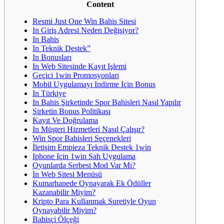
Content
Resmi Just One Win Bahis Sitesi
In Giriş Adresi Neden Değişiyor?
In Bahis
In Teknik Destek”
In Bonusları
In Web Sitesinde Kayıt Işlemi
Geçici 1win Promosyonları
Mobil Uygulamayı Indirme Için Bonus
In Türkiye
In Bahis Şirketinde Spor Bahisleri Nasıl Yapılır
Şirketin Bonus Politikası
Kayıt Ve Doğrulama
In Müşteri Hizmetleri Nasıl Çalışır?
Win Spor Bahisleri Seçenekleri
İletişim Empieza Teknik Destek 1win
Iphone Için 1win Sah Uygulama
Oyunlarda Serbest Mod Var Mı?
In Web Sitesi Menüsü
Kumarhanede Oynayarak Ek Ödüller
Kazanabilir Miyim?
Kripto Para Kullanmak Suretiyle Oyun
Oynayabilir Miyim?
Bahisçi Ölçeği