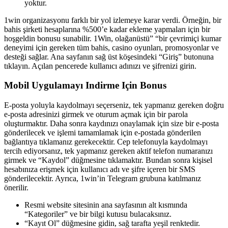
yoktur.
1win organizasyonu farklı bir yol izlemeye karar verdi. Örneğin, bir
bahis şirketi hesaplarına %500’e kadar ekleme yapmaları için bir
hoşgeldin bonusu sunabilir. 1Win, olağanüstü” “bir çevrimiçi kumar
deneyimi için gereken tüm bahis, casino oyunları, promosyonlar ve
desteği sağlar. Ana sayfanın sağ üst köşesindeki “Giriş” butonuna
tıklayın. Açılan pencerede kullanıcı adınızı ve şifrenizi girin.
Mobil Uygulamayı Indirme Için Bonus
E-posta yoluyla kaydolmayı seçerseniz, tek yapmanız gereken doğru
e-posta adresinizi girmek ve oturum açmak için bir parola
oluşturmaktır. Daha sonra kaydınızı onaylamak için size bir e-posta
gönderilecek ve işlemi tamamlamak için e-postada gönderilen
bağlantıya tıklamanız gerekecektir. Cep telefonuyla kaydolmayı
tercih ediyorsanız, tek yapmanız gereken aktif telefon numaranızı
girmek ve “Kaydol” düğmesine tıklamaktır. Bundan sonra kişisel
hesabınıza erişmek için kullanıcı adı ve şifre içeren bir SMS
gönderilecektir. Ayrıca, 1win’in Telegram grubuna katılmanız
önerilir.
Resmi website sitesinin ana sayfasının alt kısmında
“Kategoriler” ve bir bilgi kutusu bulacaksınız.
“Kayıt Ol” düğmesine gidin, sağ tarafta yeşil renktedir.